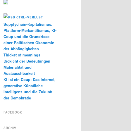
CTRL+VERLUST
Supplychain-Kapitalismus,
Plattform-Merkantilismus, KI-
Coup und die Grundrisse
einer Politischen Ökonomie
der Abhängigkeiten
Thicket of meanings
Dickicht der Bedeutungen
Materialität und
Austauschbarkeit
KI ist ein Coup: Das Internet,
generative Künstliche
Intelligenz und die Zukunft
der Demokratie
FACEBOOK
ARCHIV