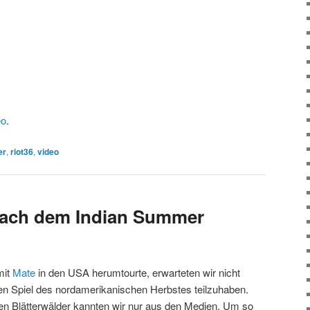
eo
.
er
,
riot36
,
video
nach dem Indian Summer
mit
Mate
in den USA herumtourte, erwarteten wir nicht
en Spiel des nordamerikanischen Herbstes teilzuhaben.
en Blätterwälder kannten wir nur aus den Medien. Um so