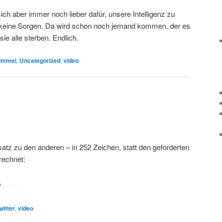
ch aber immer noch lieber dafür, unsere Intelligenz zu
r keine Sorgen. Da wird schon noch jemand kommen, der es
ie alle sterben. Endlich.
immel
,
Uncategorized
,
video
satz zu den anderen – in 252 Zeichen, statt den geforderten
rechnet:
witter
,
video