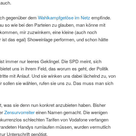
 auch.
s ich gegenüber dem
Wahlkampfgetöse im Netz
empfinde.
u so wie bei den Parteien zu glauben, man könne mit
ommen, mir zuzwinkern, eine kleine (auch noch
r ist das egal) Showeinlage performen, und schon hätte
ist immer nur leeres Geklingel. Die SPD meint, sich
etet uns in ihrem Feld, das worum es geht, der Politik
ritte mit Anlauf. Und sie winken uns dabei lächelnd zu, von
r sollen sie wählen, rufen sie uns zu. Das muss man sich
t, was sie denn nun konkret anzubieten haben. Bisher
ger
Zensurvorreiter
einen Namen gemacht. Die wenigen
onkurrenzlos schlechten Tarifen von Vodafone verfangen
ebrandeten Handys rumlaufen müssen, wurden vermutlich
ur Unterschrift genötigt.