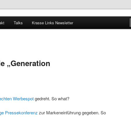
akt
Talks
Krasse Links Newsletter
e „Generation
echten Werbespot
gedreht. So what?
tige Pressekonferenz
zur Markeneinführung gegeben. So