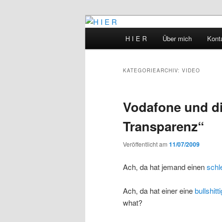
Zum
Zum
primären
sekundären
Hauptmenü
H I E R
Über mich
Kont
Inhalt
Inhalt
H I E R
springen
springen
KATEGORIEARCHIV:
VIDEO
Vodafone und di
Transparenz“
Veröffentlicht am
11/07/2009
Ach, da hat jemand einen
schl
Ach, da hat einer eine
bullshit
what?