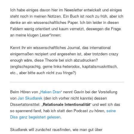
Ich habe einiges davon hier im Newsletter entwickelt und einiges
steht noch in meinen Notizen. Ein Buch ist noch zu früh, aber ich
denke an ein wissenschaftliches Paper. Ich bin leider in diesen
Feldern wenig orientiert und kaum vernetzt, deswegen die Frage
an meine klugen Leser*innen:
Kennt ihr ein wissenschaftliches Journal, das international
einigermaßen rezipiert und angesehen ist, aber trotzdem crazy
enough wäre, diese Theorie bei sich abzudrucken?
(englischsprachig, gerne links-heterodox, kapitalismuskritisch,
etc., aber bitte auch nicht zuu fringe?)
Beim Hören von „
Haken Dran
“ nennt Gavin bei der Vorstellung
von
Jan Skudlarek
(den ich vorher nicht kannte) dessen
Dissertationstitel: „
Relationale Intentionalität
“ und weil ich das
so spannend fand, hab ich statt den Podcast zu hören,
seine
Diss ganz begeistert gelesen
.
Skudlarek will zunächst rausfinden, wie man gut über