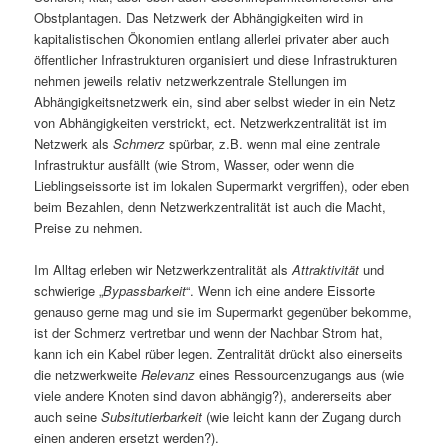
Obstplantagen. Das Netzwerk der Abhängigkeiten wird in
kapitalistischen Ökonomien entlang allerlei privater aber auch
öffentlicher Infrastrukturen organisiert und diese Infrastrukturen
nehmen jeweils relativ netzwerkzentrale Stellungen im
Abhängigkeitsnetzwerk ein, sind aber selbst wieder in ein Netz
von Abhängigkeiten verstrickt, ect. Netzwerkzentralität ist im
Netzwerk als
Schmerz
spürbar, z.B. wenn mal eine zentrale
Infrastruktur ausfällt (wie Strom, Wasser, oder wenn die
Lieblingseissorte ist im lokalen Supermarkt vergriffen), oder eben
beim Bezahlen, denn Netzwerkzentralität ist auch die Macht,
Preise zu nehmen.
Im Alltag erleben wir Netzwerkzentralität als
Attraktivität
und
schwierige „
Bypassbarkeit
“. Wenn ich eine andere Eissorte
genauso gerne mag und sie im Supermarkt gegenüber bekomme,
ist der Schmerz vertretbar und wenn der Nachbar Strom hat,
kann ich ein Kabel rüber legen. Zentralität drückt also einerseits
die netzwerkweite
Relevanz
eines Ressourcenzugangs aus (wie
viele andere Knoten sind davon abhängig?), andererseits aber
auch seine
Subsitutierbarkeit
(wie leicht kann der Zugang durch
einen anderen ersetzt werden?).