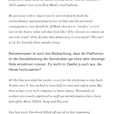
2024 summer riots were Elon Musk’s trial balloon.
He got away with it. And if you’re not terrified by both the
extraordinary supranational power of that and the potential
consequences, you should be. If Musk chooses to “predict” a civil
war in the States, what will that look like? If he chooses to contest an
election result? If he decides that democracy is over-rated? This isn’t
sci-fi. It’s literally three months away.
Bemerkenswert ist auch ihre Beobachtung, dass die Plattformen
für die Destabilisierung der Demokratien gar keine aktiv bösartige
Rolle einnehmen müssen. Es reicht im Zweifel ja auch aus, die
Hände hochzuwerfen?
All this has provided the perfect cover for the platforms to step back.
Twitter, now X, has sacked at least half its trust and safety team. But
then so has every tech company we know about. Thousands of
workers previously employed to sniff out misinformation have been
laid off by Meta, TikTok, Snap and Discord.
Just last week, Facebook killed off one of its last remaining