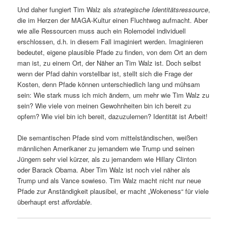
Und daher fungiert Tim Walz als
strategische Identitätsressource
,
die im Herzen der MAGA-Kultur einen Fluchtweg aufmacht. Aber
wie alle Ressourcen muss auch ein Rolemodel individuell
erschlossen, d.h. in diesem Fall imaginiert werden. Imaginieren
bedeutet, eigene plausible Pfade zu finden, von dem Ort an dem
man ist, zu einem Ort, der Näher an Tim Walz ist. Doch selbst
wenn der Pfad dahin vorstellbar ist, stellt sich die Frage der
Kosten, denn Pfade können unterschiedlich lang und mühsam
sein: Wie stark muss ich mich ändern, um mehr wie Tim Walz zu
sein? Wie viele von meinen Gewohnheiten bin ich bereit zu
opfern? Wie viel bin ich bereit, dazuzulernen? Identität ist Arbeit!
Die semantischen Pfade sind vom mittelständischen, weißen
männlichen Amerikaner zu jemandem wie Trump und seinen
Jüngern sehr viel kürzer, als zu jemandem wie Hillary Clinton
oder Barack Obama. Aber Tim Walz ist noch viel näher als
Trump und als Vance sowieso. Tim Walz macht nicht nur neue
Pfade zur Anständigkeit plausibel, er macht „Wokeness“ für viele
überhaupt erst
affordable
.