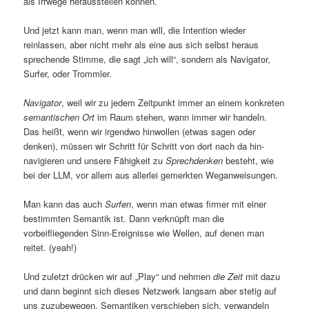
als Irrwege herausstellen können.
Und jetzt kann man, wenn man will, die Intention wieder
reinlassen, aber nicht mehr als eine aus sich selbst heraus
sprechende Stimme, die sagt „ich will“, sondern als Navigator,
Surfer, oder Trommler.
Navigator
, weil wir zu jedem Zeitpunkt immer an einem konkreten
semantischen Ort
im Raum stehen, wann immer wir handeln.
Das heißt, wenn wir irgendwo hinwollen (etwas sagen oder
denken), müssen wir Schritt für Schritt von dort nach da hin-
navigieren und unsere Fähigkeit zu
Sprechdenken
besteht, wie
bei der LLM, vor allem aus allerlei gemerkten Weganweisungen.
Man kann das auch
Surfen
, wenn man etwas firmer mit einer
bestimmten Semantik ist. Dann verknüpft man die
vorbeifliegenden Sinn-Ereignisse wie Wellen, auf denen man
reitet. (yeah!)
Und zuletzt drücken wir auf „Play“ und nehmen
die Zeit
mit dazu
und dann beginnt sich dieses Netzwerk langsam aber stetig auf
uns zuzubewegen. Semantiken verschieben sich, verwandeln