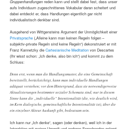
Gruppenhandlungen
reden kann und stellt dabei fest, dass unser
aufs Individuum zugeschnittenes Vokabular daran scheitert und
dabei entdeckt er, dass Handlungen eigentlich gar nicht
individualistisch denkbar sind.
Ausgehend von Wittgensteins Argument der Unmöglichkeit einer
Privatsprache
(„Alleine kann man keinen Regeln folgen –
subjektiv-private Regeln sind keine Regeln“) dekonstruiert er mit
Franz Kannetzky die
Cartesianische Meditation
von Descartes
(Ihr wisst schon: „Ich denke, also bin ich“) und kommt zu dem
Schluss:
Denn erst, wenn man die Handlungsmuster, die eine Gemeinschaft
bereitstellt, berücksichtigt, kann man individuelle Handlungen
adäquat verstehen; vor dem Hintergrund, dass sie notwendigerweise
Aktualisierungen bestimmter sozialer Schemata sind; nur in diesem
Sinne kann die „individuelle“ Intentionalität (die, wie deutlich wird,
im Kern dialogische, gemeinschaftliche Intentionalität ist), über die
ein einzelner Akteur Auskunft gibt, bedeutsam sein.
Ich kann nur „Ich denke“, sagen (oder denken), weil ich in der
Interaktion mit meiner Umwelt und anderen Sprechenden gelernt