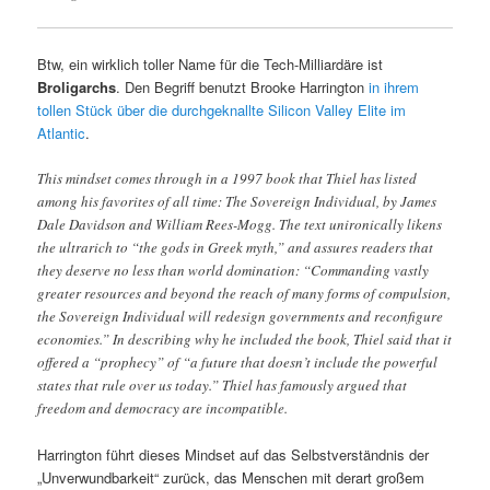
Btw, ein wirklich toller Name für die Tech-Milliardäre ist
Broligarchs
. Den Begriff benutzt Brooke Harrington
in ihrem
tollen Stück über die durchgeknallte Silicon Valley Elite im
Atlantic
.
This mindset comes through in a 1997 book that Thiel has listed
among his favorites of all time: The Sovereign Individual, by James
Dale Davidson and William Rees-Mogg. The text unironically likens
the ultrarich to “the gods in Greek myth,” and assures readers that
they deserve no less than world domination: “Commanding vastly
greater resources and beyond the reach of many forms of compulsion,
the Sovereign Individual will redesign governments and reconfigure
economies.” In describing why he included the book, Thiel said that it
offered a “prophecy” of “a future that doesn’t include the powerful
states that rule over us today.” Thiel has famously argued that
freedom and democracy are incompatible.
Harrington führt dieses Mindset auf das Selbstverständnis der
„Unverwundbarkeit“ zurück, das Menschen mit derart großem