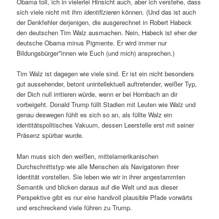
Obama toll, ich in vielerlei Hinsicht auch, aber ich verstehe, dass
sich viele nicht mit ihm
identifizieren
können. (Und das ist auch
der Denkfehler derjenigen, die ausgerechnet in Robert Habeck
den deutschen Tim Walz ausmachen. Nein, Habeck ist eher der
deutsche Obama minus Pigmente. Er wird immer nur
Bildungsbürger*innen wie Euch (und mich) ansprechen.)
Tim Walz ist dagegen wie viele sind. Er ist ein nicht besonders
gut aussehender, betont unintellektuell auftretender, weißer Typ,
der Dich null irritieren würde, wenn er bei Hornbach an dir
vorbeigeht. Donald Trump füllt Stadien mit Leuten wie Walz und
genau deswegen fühlt es sich so an, als füllte Walz ein
identitätspolitisches Vakuum, dessen Leerstelle erst mit seiner
Präsenz spürbar wurde.
Man muss sich den weißen, mittelamerikanischen
Durchschnittstyp wie alle Menschen als Navigatoren ihrer
Identität vorstellen. Sie leben wie wir in ihrer angestammten
Semantik und blicken daraus auf die Welt und aus dieser
Perspektive gibt es nur eine handvoll plausible Pfade vorwärts
und erschreckend viele führen zu Trump.