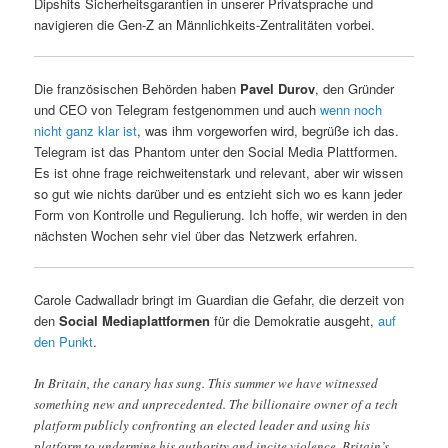
Dipshits Sicherheitsgarantien in unserer Privatsprache und
navigieren die Gen-Z an Männlichkeits-Zentralitäten vorbei.
Die französischen Behörden haben
Pavel Durov
, den Gründer
und CEO von Telegram festgenommen und auch
wenn noch
nicht ganz klar ist
, was ihm vorgeworfen wird, begrüße ich das.
Telegram ist das Phantom unter den Social Media Plattformen.
Es ist ohne frage reichweitenstark und relevant, aber wir wissen
so gut wie nichts darüber und es entzieht sich wo es kann jeder
Form von Kontrolle und Regulierung. Ich hoffe, wir werden in den
nächsten Wochen sehr viel über das Netzwerk erfahren.
Carole Cadwalladr bringt im Guardian die Gefahr, die derzeit von
den
Social Mediaplattformen
für die Demokratie ausgeht,
auf
den Punkt
.
In Britain, the canary has sung. This summer we have witnessed
something new and unprecedented. The billionaire owner of a tech
platform publicly confronting an elected leader and using his
platform to undermine his authority and incite violence. Britain’s