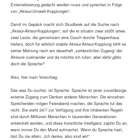
Externalisierung gedacht werden muss und sprechen in Folge
von „Akteur-Umwelt-Kopplungen“.
Damit im Gepäck macht sich Skudlarek auf die Suche nach
„Akteur-Akteur-Kopplungen“, auf die er situativ zwar stößt (etwa
zwei Leute, die gemeinsam eine Couch durchs Treppenhaus
hiefen), doch für wirklich stabile Akteur-Akteur-Kopplung fehlt es
seiner Meinung nach am dauerhaft „verlässlichen Zugang“ der
Akteure zueinander und da möchte ich rufen:
aber dafür gibts
doch die Sprache?
Also, hier mein Vorschlag:
Das was Du suchst, ist Sprache. Sprache ist jener zuverlässige,
externe Zugang zum Denken anderer Menschen. Die einzelnen
Sprechenden mögen Feierabend machen, die Sprache tut das
nicht. Sie steht 24/7 zur Verfügung und ihre inhärenten Regeln
sind durch Millionen Menschen in tausenden Generationen
entwickelt worden, und diese
künstliche Intelligenz
zapfst Du an,
wann immer Du den Mund aufmachst. Wenn du Sprache hast,
bist Du nie allein: „Ich denke, also sind wir!“