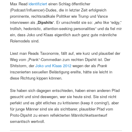
Max Read
identifiziert
einen Schlag öffentlicher
(Podcast/Influencer)-Dudes, die in letzter Zeit erfolgreich
prominente, rechtsradikale Politiker wie Trump und Vance
interviewen als „
Dipshits
“. Er umschreibt sie so: „who like “edgy,”
trollish, hedonistic, attention-seeking personalities“ und da fiel mir
ein, dass Joko und Klaas eigentlich auch ganz gute männliche
Rolemodels sind.
Liest man Reads Taxonomie, fällt auf, wie kurz und plausibel der
Weg vom „Prank“-Commedian zum rechten Dipshit ist. Der
Shitstorm, der
Joko und Klaas 2012
wegen der als
Prank
inszenierten sexuellen Belästigung ereilte, hätte sie leicht in
diese Richtung kippen können.
Sie haben sich dagegen entschieden, haben einen anderen Pfad
gesucht und sind deswegen, wer sie heute sind. Sie sind nicht
perfekt und es gibt etliches zu kritisieren (keep it coming!), aber
für junge Männer sind sie als sichtbarer, plausibler Pfad vom
Proto-Dipshit zu einem reflektierten Männlichkeitsentwurf
semantisch wertvoll.