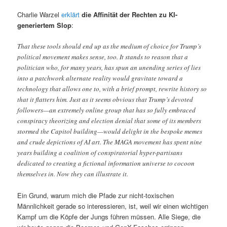
Charlie Warzel
erklärt
die Affinität der Rechten zu KI-
generiertem Slop
:
That these tools should end up as the medium of choice for Trump’s
political movement makes sense, too. It stands to reason that a
politician who, for many years, has spun an unending series of lies
into a patchwork alternate reality would gravitate toward a
technology that allows one to, with a brief prompt, rewrite history so
that it flatters him. Just as it seems obvious that Trump’s devoted
followers—an extremely online group that has so fully embraced
conspiracy theorizing and election denial that some of its members
stormed the Capitol building—would delight in the bespoke memes
and crude depictions of AI art. The MAGA movement has spent nine
years building a coalition of conspiratorial hyper-partisans
dedicated to creating a fictional information universe to cocoon
themselves in. Now they can illustrate it.
Ein Grund, warum mich die Pfade zur nicht-toxischen
Männlichkeit gerade so interessieren, ist, weil wir einen wichtigen
Kampf um die Köpfe der Jungs führen müssen. Alle Siege, die