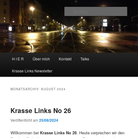
Zum
Zum
primären
sekundären
Such
Inhalt
Inhalt
springen
springen
H I E R
Hauptmenü
H I E R
Über mich
Kontakt
Talks
Krasse Links Newsletter
MONATSARCHIV:
AUGUST 2024
Krasse Links No 26
Veröffentlicht am
25/08/2024
Willkommen bei
Krasse Links No 26
. Heute verprechen wir den