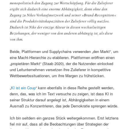
monopolistisch den Zugang zur Wertschöpfung. Für die Zulieferer
ergibt sich dadurch eine enorme Abhängigkeit, denn ohne den
Zugang zu­ Nikes Verkaufsnetzwerk und seiner »Brand-Recognition«
sind die Produktivitätskapazitäten der Zulieferer völlig nutzlos.
Dadurch ist Nike der einzige Akteur in diesen wechselseitigen
Beziehungen, der weniger von den anderen abhängig ist, als diese
von ihm.
Beide, Plattformen und Supplychains verwenden „den Markt“, um
eine Macht-Hierarchie zu etablieren. Plattformen eröffnen einen
„propietären Markt“ (Staab 2020), der die Nutzenden einlocked
und Leitunternehmen versetzen ihre Zulieferer in kompetitive
Wettbewerbssituationen, um ihre Margen zu frühstücken.
„
KI ist ein Coup
“ kann ebenfalls in diese Reihe gestellt werden,
denn, das, was ich im Text versuche zu zeigen, ist dass KI in
seiner Struktur darauf angelegt ist, Abhängigkeiten in einem
Ausmaß zu Konzentrieren, das jede Demokratie sprengen würde.
Ich bin seitdem ein ganzes Stück weitergekommen. Erst letztens
fiel mir auf, dass all die Beobachtungen über Strategien der