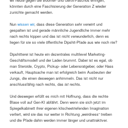
wir heute gegen die Boomer- und GenX-Faschos erringen,
könnten durch eine Faschisierung der Generation Z wieder
zunichte gemacht werden.
Nun
wissen wir
, dass diese Generation sehr verwirrt und
gespalten ist und gerade männliche Jugendliche immer mehr
nach rechts kippen und das ist nicht verwunderlich, denn es
liegen für sie so viele öffentliche Dipshit-Pfade aus wie noch nie?
Dipshitterei ist heute ein dezentrales multilevel Marketing-
Geschäftsmodell und der Laden brummt. Dabei ist es egal, ob
man Steroide, Crypto, Pickup- oder Lebensratgeber, oder Hass
verkauft, Hauptsache man ist erfolgreich beim Ausbeuten der
Jungs, die einen deswegen anhimmeln. Das ist nicht nur
anschlussfähig nach rechts, das
ist
rechts.
Und deswegen erfüllt es mich mit Hoffnung, dass die rechte
Blase voll auf Gen-KI abfährt. Denn wenn sie sich jetzt im
Spiegelkabinett ihrer eigenen klischeetriefenden Imagination
verliert, wird sie das nur weiter in Richtung „weirdness“ treiben
und die Pfade dahin werden immer länger und unattraktiver.