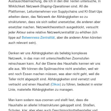
Austauschbarmachung, die ich in den drei Texten untersuche, in
Wirklichkeit
Netzwerk-Shaping-Operationen
sind. All die
Plattformen, Leitunternehmen von Supplychains und KI-Start-Ups
arbeiten daran, das Netzwerk der Abhängigkeiten so zu
strukturieren, dass sie sich selbst unersetzbar, die anderen aber
ersetzbar machen. Netzwerktheoretisch ausgedrückt, versucht
jeder Akteur seine relative
Netzwerkzentralität
zu erhöhen (ich
tippe auf
Betwenness-Zentralität
, aber die anderen Arten könnten
auch relevant sein).
Denken wir uns Abhängigkeiten als beliebig komplexes
Netzwerk, in das man mit unterschiedlichen Zoomstufen
reinschauen kann. Auf der Ebene des Haushalts kennen wir uns
alle aus. Wir können die Spülmaschine nicht anstellen, weil wir
erst noch Essen machen müssen, was aber nicht geht, weil die
Teller nicht abgespült sind. Abhängigkeiten sind vernetzt und
vertrackt und einen Haushalt (
Oikos
) zu führen, bedeutet in erster
Linie, materielle Abhängigkeiten zu managen.
Man kann sodann raus-zoomen und stellt fest, dass die
Haushalte an allerlei Infrastrukturen gekoppelt sind. Straßen,
Schulen, klar, aber eben auch Geschirrspülmittelhersteller und