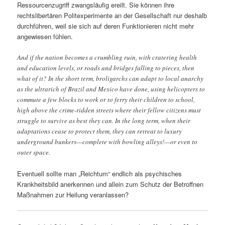
Ressourcenzugriff zwangsläufig ereilt. Sie können ihre
rechtslibertären Politexperimente an der Gesellschaft nur deshalb
durchführen, weil sie sich auf deren Funktionieren nicht mehr
angewiesen fühlen.
And if the nation becomes a crumbling ruin, with cratering health
and education levels, or roads and bridges falling to pieces, then
what of it? In the short term, broligarchs can adapt to local anarchy
as the ultrarich of Brazil and Mexico have done, using helicopters to
commute a few blocks to work or to ferry their children to school,
high above the crime-ridden streets where their fellow citizens must
struggle to survive as best they can. In the long term, when their
adaptations cease to protect them, they can retreat to luxury
underground bunkers—complete with bowling alleys!—or even to
outer space.
Eventuell sollte man „Reichtum“ endlich als psychisches
Krankheitsbild anerkennen und allein zum Schutz der Betroffnen
Maßnahmen zur Heilung veranlassen?