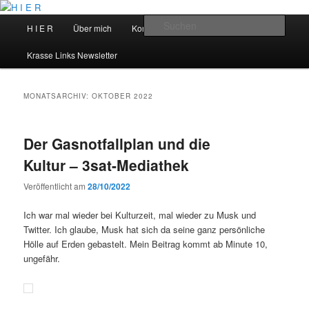
Zum
Zum
primären
sekundären
Hauptmenü
Such
H I E R
Über mich
Kontakt
Talks
Inhalt
Inhalt
springen
springen
H I E R
Krasse Links Newsletter
MONATSARCHIV:
OKTOBER 2022
Der Gasnotfallplan und die
Kultur – 3sat-Mediathek
Veröffentlicht am
28/10/2022
Ich war mal wieder bei Kulturzeit, mal wieder zu Musk und
Twitter. Ich glaube, Musk hat sich da seine ganz persönliche
Hölle auf Erden gebastelt. Mein Beitrag kommt ab Minute 10,
ungefähr.