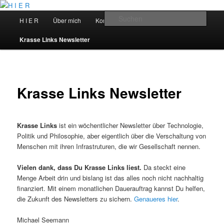
Zum
primären
Hauptmenü
Such
H I E R
Über mich
Kontakt
Talks
Inhalt
springen
H I E R
Krasse Links Newsletter
Krasse Links Newsletter
Krasse Links
ist ein wöchentlicher Newsletter über Technologie,
Politik und Philosophie, aber eigentlich über die Verschaltung von
Menschen mit ihren Infrastruturen, die wir Gesellschaft nennen.
Vielen dank, dass Du Krasse Links liest.
Da steckt eine
Menge Arbeit drin und bislang ist das alles noch nicht nachhaltig
finanziert. Mit einem monatlichen Dauerauftrag kannst Du helfen,
die Zukunft des Newsletters zu sichern.
Genaueres hier
.
Michael Seemann