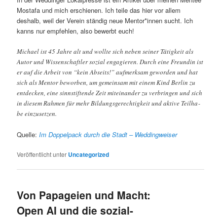
Mostafa und mich erschienen. Ich teile das hier vor allem
deshalb, weil der Verein ständig neue Mentor*innen sucht. Ich
kanns nur empfehlen, also bewerbt euch!
Micha­el ist 45 Jah­re alt und woll­te sich neben sei­ner Tätig­keit als
Autor und Wis­sen­schaft­ler sozi­al enga­gie­ren. Durch eine Freun­din ist
er auf die Arbeit von “kein Abseits!” auf­merk­sam gewor­den und hat
sich als Men­tor bewor­ben, um gemein­sam mit einem Kind Ber­lin zu
ent­de­cken, eine sinn­stif­ten­de Zeit mit­ein­an­der zu ver­brin­gen und sich
in die­sem Rah­men für mehr Bil­dungs­ge­rech­tig­keit und akti­ve Teil­ha­
be ein­zu­set­zen.
Quelle:
Im Doppelpack durch die Stadt – Weddingweiser
Veröffentlicht unter
Uncategorized
Von Papageien und Macht:
Open AI und die sozial-