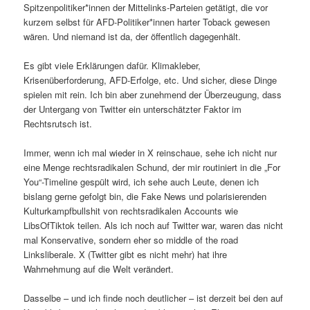
Spitzenpolitiker*innen der Mittelinks-Parteien getätigt, die vor
kurzem selbst für AFD-Politiker*innen harter Toback gewesen
wären. Und niemand ist da, der öffentlich dagegenhält.
Es gibt viele Erklärungen dafür. Klimakleber,
Krisenüberforderung, AFD-Erfolge, etc. Und sicher, diese Dinge
spielen mit rein. Ich bin aber zunehmend der Überzeugung, dass
der Untergang von Twitter ein unterschätzter Faktor im
Rechtsrutsch ist.
Immer, wenn ich mal wieder in X reinschaue, sehe ich nicht nur
eine Menge rechtsradikalen Schund, der mir routiniert in die „For
You“-Timeline gespült wird, ich sehe auch Leute, denen ich
bislang gerne gefolgt bin, die Fake News und polarisierenden
Kulturkampfbullshit von rechtsradikalen Accounts wie
LibsOfTiktok teilen. Als ich noch auf Twitter war, waren das nicht
mal Konservative, sondern eher so middle of the road
Linksliberale. X (Twitter gibt es nicht mehr) hat ihre
Wahrnehmung auf die Welt verändert.
Dasselbe – und ich finde noch deutlicher – ist derzeit bei den auf