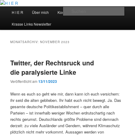
Zum
Zum
primären
sekundären
Hauptmenü
Such
H I E R
Über mich
Kontakt
Talks
Inhalt
Inhalt
springen
springen
H I E R
Krasse Links Newsletter
MONATSARCHIV:
NOVEMBER 2023
Twitter, der Rechtsruck und
die paralysierte Linke
Veröffentlicht am
13/11/2023
Wenn es euch so geht wie mir, dann kann ich euch versichern:
ihr seid die alten geblieben. Ihr habt euch nicht bewegt. Ja. Das
gesamte deutsche Politikestablishment – quer durch alle
Parteien – ist innerhalb weniger Wochen erdrutschartig nach
rechts gerumst. Deutschlands größte Probleme sind demnach
derzeit: zu viele Ausländer und Gendern, während Klimaschutz
plötzlich nicht mehr vorkommt. Aussagen werden von