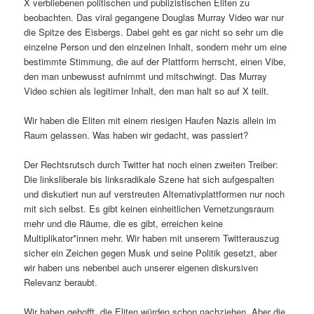
X verbliebenen politischen und publizistischen Eliten zu
beobachten. Das viral gegangene Douglas Murray Video war nur
die Spitze des Eisbergs. Dabei geht es gar nicht so sehr um die
einzelne Person und den einzelnen Inhalt, sondern mehr um eine
bestimmte Stimmung, die auf der Plattform herrscht, einen Vibe,
den man unbewusst aufnimmt und mitschwingt. Das Murray
Video schien als legitimer Inhalt, den man halt so auf X teilt.
Wir haben die Eliten mit einem riesigen Haufen Nazis allein im
Raum gelassen. Was haben wir gedacht, was passiert?
Der Rechtsrutsch durch Twitter hat noch einen zweiten Treiber:
Die linksliberale bis linksradikale Szene hat sich aufgespalten
und diskutiert nun auf verstreuten Alternativplattformen nur noch
mit sich selbst. Es gibt keinen einheitlichen Vernetzungsraum
mehr und die Räume, die es gibt, erreichen keine
Multiplikator*innen mehr. Wir haben mit unserem Twitterauszug
sicher ein Zeichen gegen Musk und seine Politik gesetzt, aber
wir haben uns nebenbei auch unserer eigenen diskursiven
Relevanz beraubt.
Wir haben gehofft, die Eliten würden schon nachziehen. Aber die