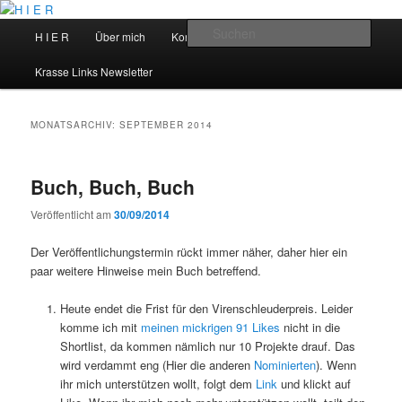
Zum
Zum
primären
sekundären
Hauptmenü
Such
H I E R
Über mich
Kontakt
Talks
Inhalt
Inhalt
springen
springen
H I E R
Krasse Links Newsletter
MONATSARCHIV:
SEPTEMBER 2014
Buch, Buch, Buch
Veröffentlicht am
30/09/2014
Der Veröffentlichungstermin rückt immer näher, daher hier ein
paar weitere Hinweise mein Buch betreffend.
Heute endet die Frist für den Virenschleuderpreis. Leider
komme ich mit
meinen mickrigen 91 Likes
nicht in die
Shortlist, da kommen nämlich nur 10 Projekte drauf. Das
wird verdammt eng (Hier die anderen
Nominierten
). Wenn
ihr mich unterstützen wollt, folgt dem
Link
und klickt auf