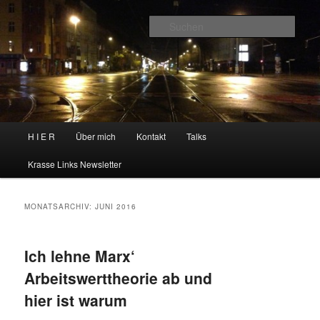
Zum
Zum
primären
sekundären
Such
Inhalt
Inhalt
springen
springen
H I E R
Hauptmenü
H I E R
Über mich
Kontakt
Talks
Krasse Links Newsletter
MONATSARCHIV:
JUNI 2016
Ich lehne Marx‘
Arbeitswerttheorie ab und
hier ist warum