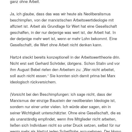
ganz ohne Arbeit.
Ja, ich glaube, dass das was wir heute als Neoliberalismus
beschimpfen, von der marxistischen Arbeitswertideologie mit
affiziert ist. Arbeit als Grundlage für Wert hat eine Gesellschaft
geschaffen, in der nur derjenige was wert ist, der Arbeit hat. In
der derjenige mehr wert ist, wenn er mehr Lohn bekommt. Eine
Gesellschaft, die Wert ohne Arbeit nicht denken kann.
Hartz4 steckt bereits konzeptionell in der Arbeitswerttheorie drin.
Nicht erst seit Gerhard Schröder, übrigens. Schon Stalin und vor
ihm August Bebel riefen den Arbeitern zu: „Wer nicht arbeitet,
soll auch nicht essen.“ Sie konnten sich damit prima bei Marx
ideologisch rückversichern.
(Vorsicht bei den Beschimpfungen: ich sage nicht, dass der
Marxismus der einzige Baustein der neoliberalen Ideologie ist,
sondern nur einer unter vielen. Ich würde aber sagen, ein in
seiner Wichtigkeit unterschätzter. Ohne eine Gesellschaft, die es
als unanständig empfindet, wenn ihre Mitglieder nicht arbeiten,
ließen sich Individuen nicht so unter Druck setzen, selbst für nur
wenig mehr als Hartz4 jeden Scheißjobs anzunehmen. Der Homo