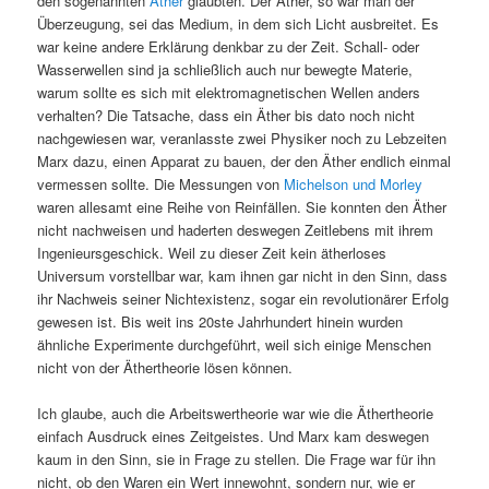
den sogenannten
Äther
glaubten. Der Äther, so war man der
Überzeugung, sei das Medium, in dem sich Licht ausbreitet. Es
war keine andere Erklärung denkbar zu der Zeit. Schall- oder
Wasserwellen sind ja schließlich auch nur bewegte Materie,
warum sollte es sich mit elektromagnetischen Wellen anders
verhalten? Die Tatsache, dass ein Äther bis dato noch nicht
nachgewiesen war, veranlasste zwei Physiker noch zu Lebzeiten
Marx dazu, einen Apparat zu bauen, der den Äther endlich einmal
vermessen sollte. Die Messungen von
Michelson und Morley
waren allesamt eine Reihe von Reinfällen. Sie konnten den Äther
nicht nachweisen und haderten deswegen Zeitlebens mit ihrem
Ingenieursgeschick. Weil zu dieser Zeit kein ätherloses
Universum vorstellbar war, kam ihnen gar nicht in den Sinn, dass
ihr Nachweis seiner Nichtexistenz, sogar ein revolutionärer Erfolg
gewesen ist. Bis weit ins 20ste Jahrhundert hinein wurden
ähnliche Experimente durchgeführt, weil sich einige Menschen
nicht von der Äthertheorie lösen können.
Ich glaube, auch die Arbeitswertheorie war wie die Äthertheorie
einfach Ausdruck eines Zeitgeistes. Und Marx kam deswegen
kaum in den Sinn, sie in Frage zu stellen. Die Frage war für ihn
nicht, ob den Waren ein Wert innewohnt, sondern nur, wie er