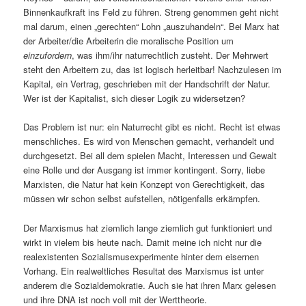
Binnenkaufkraft ins Feld zu führen. Streng genommen geht nicht
mal darum, einen „gerechten“ Lohn „auszuhandeln“. Bei Marx hat
der Arbeiter/die Arbeiterin die moralische Position um
einzufordern
, was ihm/ihr naturrechtlich zusteht. Der Mehrwert
steht den Arbeitern zu, das ist logisch herleitbar! Nachzulesen im
Kapital, ein Vertrag, geschrieben mit der Handschrift der Natur.
Wer ist der Kapitalist, sich dieser Logik zu widersetzen?
Das Problem ist nur: ein Naturrecht gibt es nicht. Recht ist etwas
menschliches. Es wird von Menschen gemacht, verhandelt und
durchgesetzt. Bei all dem spielen Macht, Interessen und Gewalt
eine Rolle und der Ausgang ist immer kontingent. Sorry, liebe
Marxisten, die Natur hat kein Konzept von Gerechtigkeit, das
müssen wir schon selbst aufstellen, nötigenfalls erkämpfen.
Der Marxismus hat ziemlich lange ziemlich gut funktioniert und
wirkt in vielem bis heute nach. Damit meine ich nicht nur die
realexistenten Sozialismusexperimente hinter dem eisernen
Vorhang. Ein realweltliches Resultat des Marxismus ist unter
anderem die Sozialdemokratie. Auch sie hat ihren Marx gelesen
und ihre DNA ist noch voll mit der Werttheorie.