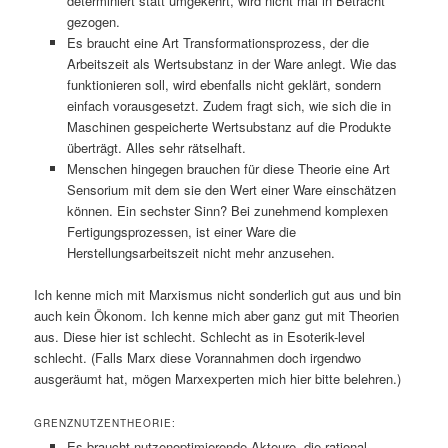
determiniert statt umgekehrt, wird nicht mal in Betracht
gezogen.
Es braucht eine Art Transformationsprozess, der die
Arbeitszeit als Wertsubstanz in der Ware anlegt. Wie das
funktionieren soll, wird ebenfalls nicht geklärt, sondern
einfach vorausgesetzt. Zudem fragt sich, wie sich die in
Maschinen gespeicherte Wertsubstanz auf die Produkte
überträgt. Alles sehr rätselhaft.
Menschen hingegen brauchen für diese Theorie eine Art
Sensorium mit dem sie den Wert einer Ware einschätzen
können. Ein sechster Sinn? Bei zunehmend komplexen
Fertigungsprozessen, ist einer Ware die
Herstellungsarbeitszeit nicht mehr anzusehen.
Ich kenne mich mit Marxismus nicht sonderlich gut aus und bin
auch kein Ökonom. Ich kenne mich aber ganz gut mit Theorien
aus. Diese hier ist schlecht. Schlecht as in Esoterik-level
schlecht. (Falls Marx diese Vorannahmen doch irgendwo
ausgeräumt hat, mögen Marxexperten mich hier bitte belehren.)
GRENZNUTZENTHEORIE:
Es braucht nutzenoptimierende Akteure, die rational-