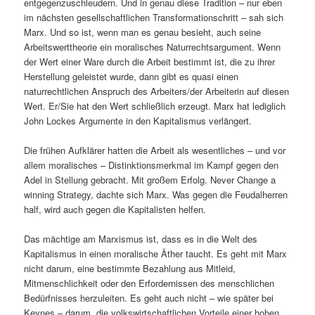
entgegenzuschleudern. Und in genau diese Tradition – nur eben
im nächsten gesellschaftlichen Transformationschritt – sah sich
Marx. Und so ist, wenn man es genau besieht, auch seine
Arbeitswerttheorie ein moralisches Naturrechtsargument. Wenn
der Wert einer Ware durch die Arbeit bestimmt ist, die zu ihrer
Herstellung geleistet wurde, dann gibt es quasi einen
naturrechtlichen Anspruch des Arbeiters/der Arbeiterin auf diesen
Wert. Er/Sie hat den Wert schließlich erzeugt. Marx hat lediglich
John Lockes Argumente in den Kapitalismus verlängert.
Die frühen Aufklärer hatten die Arbeit als wesentliches – und vor
allem moralisches – Distinktionsmerkmal im Kampf gegen den
Adel in Stellung gebracht. Mit großem Erfolg. Never Change a
winning Strategy, dachte sich Marx. Was gegen die Feudalherren
half, wird auch gegen die Kapitalisten helfen.
Das mächtige am Marxismus ist, dass es in die Welt des
Kapitalismus in einen moralische Äther taucht. Es geht mit Marx
nicht darum, eine bestimmte Bezahlung aus Mitleid,
Mitmenschlichkeit oder den Erfordernissen des menschlichen
Bedürfnisses herzuleiten. Es geht auch nicht – wie später bei
Keynes – darum, die volkswirtschaftlichen Vorteile einer hohen