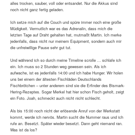
alles trocken, sauber, voll oder entsandet. Nur die Akkus sind
noch nicht ganz fertig geladen.
Ich setze mich auf die Couch und spüre immer noch eine große
Müdigkeit. Vermutlich war es das Adrenalin, dass mich die
letzten Tage auf Draht gehalten hat, mutmaßt Martin. Ich merke
jedenfalls, dass nicht nur meinem Equipment, sondern auch mir
die unfreiwillige Pause sehr gut tut.
Und während ich so durch meine Timeline scrolle … schlafe ich
ein. Ich muss so 2 Stunden weg gewesen sein. Als ich
aufwache, ist es jedenfalls 14:00 und ich habe Hunger. Wir holen
uns bei einem der ältesten Fischläden Deutschlands
Fischbrötchen – unter anderem sind sie die Erfinder des Bismark-
Hering-Rezeptes. Sogar Merkel hat hier schon Fisch geholt, zeigt
ein Foto. Joah, schmeckt auch nicht nicht schlecht.
Als bis 15:00 noch nicht der erlösende Anruf von der Werkstatt
kommt, werde ich nervös. Martin sucht die Nummer raus und ich
rufe an. Besetzt. Später wieder besetzt. Dann geht niemand ran.
Was ist da los?