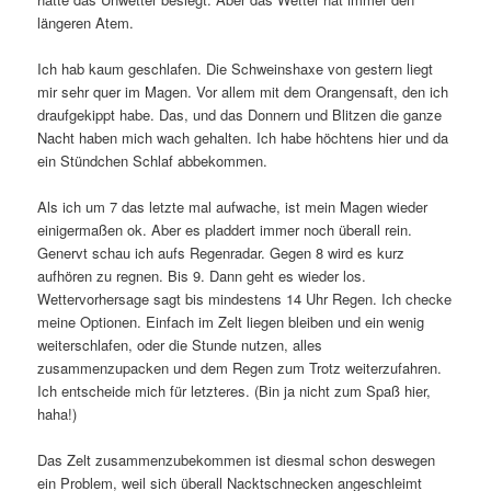
längeren Atem.
Ich hab kaum geschlafen. Die Schweinshaxe von gestern liegt
mir sehr quer im Magen. Vor allem mit dem Orangensaft, den ich
draufgekippt habe. Das, und das Donnern und Blitzen die ganze
Nacht haben mich wach gehalten. Ich habe höchtens hier und da
ein Stündchen Schlaf abbekommen.
Als ich um 7 das letzte mal aufwache, ist mein Magen wieder
einigermaßen ok. Aber es pladdert immer noch überall rein.
Genervt schau ich aufs Regenradar. Gegen 8 wird es kurz
aufhören zu regnen. Bis 9. Dann geht es wieder los.
Wettervorhersage sagt bis mindestens 14 Uhr Regen. Ich checke
meine Optionen. Einfach im Zelt liegen bleiben und ein wenig
weiterschlafen, oder die Stunde nutzen, alles
zusammenzupacken und dem Regen zum Trotz weiterzufahren.
Ich entscheide mich für letzteres. (Bin ja nicht zum Spaß hier,
haha!)
Das Zelt zusammenzubekommen ist diesmal schon deswegen
ein Problem, weil sich überall Nacktschnecken angeschleimt