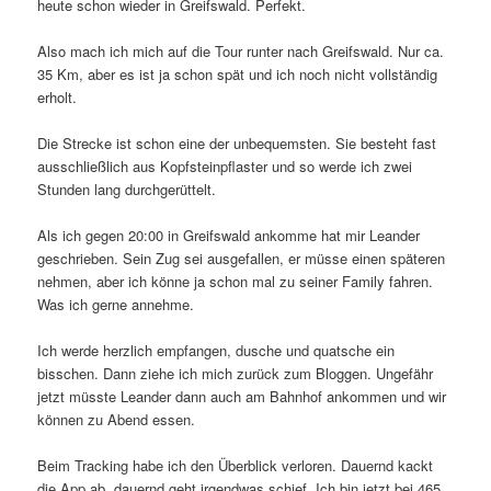
heute schon wieder in Greifswald. Perfekt.
Also mach ich mich auf die Tour runter nach Greifswald. Nur ca.
35 Km, aber es ist ja schon spät und ich noch nicht vollständig
erholt.
Die Strecke ist schon eine der unbequemsten. Sie besteht fast
ausschließlich aus Kopfsteinpflaster und so werde ich zwei
Stunden lang durchgerüttelt.
Als ich gegen 20:00 in Greifswald ankomme hat mir Leander
geschrieben. Sein Zug sei ausgefallen, er müsse einen späteren
nehmen, aber ich könne ja schon mal zu seiner Family fahren.
Was ich gerne annehme.
Ich werde herzlich empfangen, dusche und quatsche ein
bisschen. Dann ziehe ich mich zurück zum Bloggen. Ungefähr
jetzt müsste Leander dann auch am Bahnhof ankommen und wir
können zu Abend essen.
Beim Tracking habe ich den Überblick verloren. Dauernd kackt
die App ab, dauernd geht irgendwas schief. Ich bin jetzt bei 465