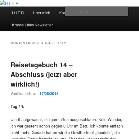
Zum
Zum
primären
sekundären
Hauptmenü
Such
H I E R
Über mich
Kontakt
Talks
Inhalt
Inhalt
springen
springen
H I E R
Krasse Links Newsletter
MONATSARCHIV:
AUGUST 2015
Reisetagebuch 14 –
Abschluss (jetzt aber
wirklich!)
Veröffentlicht am
17/08/2015
Tag 14:
Um 9 aufgewacht, einigermaßen ausgeschlafen. Kein Wunder,
ich war gestern schon gegen 0 Uhr im Bett. Ich konnte einfach
nicht mehr. Gerade hatten wir die Gewitterfront „überlebt“, die
über das Camp hergefallen war. Aber das war gar nicht der