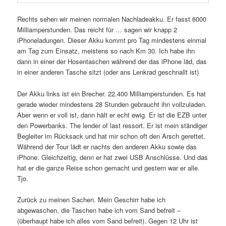
Rechts sehen wir meinen normalen Nachladeakku. Er fasst 6000
Milliamperstunden. Das reicht für … sagen wir knapp 2
iPhoneladungen. Dieser Akku kommt pro Tag mindestens einmal
am Tag zum Einsatz, meistens so nach Km 30. Ich habe ihn
dann in einer der Hosentaschen während der das iPhone läd, das
in einer anderen Tasche sitzt (oder ans Lenkrad geschnallt ist)
Der Akku links ist ein Brecher. 22.400 Milliamperstunden. Es hat
gerade wieder mindestens 28 Stunden gebraucht ihn vollzuladen.
Aber wenn er voll ist, dann hält er echt ewig. Er ist die EZB unter
den Powerbanks. The lender of last ressort. Er ist mein ständiger
Begleiter im Rücksack und hat mir schon oft den Arsch gerettet.
Während der Tour lädt er nachts den anderen Akku sowie das
iPhone. Gleichzeitig, denn er hat zwei USB Anschlüsse. Und das
hat er die ganze Reise schon gemacht und gestern war er alle.
Tjo.
Zurück zu meinen Sachen. Mein Geschirr habe ich
abgewaschen, die Taschen habe ich vom Sand befreit –
(überhaupt habe ich alles vom Sand befreit). Gegen 12 Uhr ist