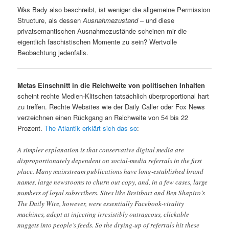
Was Bady also beschreibt, ist weniger die allgemeine Permission
Structure, als dessen
Ausnahmezustand
– und diese
privatsemantischen Ausnahmezustände scheinen mir die
eigentlich faschistischen Momente zu sein? Wertvolle
Beobachtung jedenfalls.
Metas Einschnitt in die Reichweite von politischen Inhalten
scheint rechte Medien-Klitschen tatsächlich überproportional hart
zu treffen. Rechte Websites wie der Daily Caller oder Fox News
verzeichnen einen Rückgang an Reichweite von 54 bis 22
Prozent.
The Atlantik erklärt sich das so
:
A simpler explanation is that conservative digital media are
disproportionately dependent on social-media referrals in the first
place. Many mainstream publications have long-established brand
names, large newsrooms to churn out copy, and, in a few cases, large
numbers of loyal subscribers. Sites like Breitbart and Ben Shapiro’s
The Daily Wire, however, were essentially Facebook-virality
machines, adept at injecting irresistibly outrageous, clickable
nuggets into people’s feeds. So the drying-up of referrals hit these