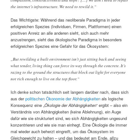
the internet’s infrastructure. We need to rewild it.“
Das Wichtigste: Während das neoliberale Paradigma in jeder
erfolgreichen Spezies (Individuen, Firmen, Plattformen) einen
positiven Anreiz an alle anderen sieht, sich auch mehr
anzustrengen, sieht das ökologische Paradigma in besonders
erfolgreichen Spezies eine Gefahr für das Ökosystem:
„But rewilding a built environment isn’t just sitting back and seeing
what tender, living thing can force its way through the concrete. It’s
razing to the ground the structures that block out light for everyone
not rich enough to live on the top floor.“
Ich denke schon tatsächlich seit langem darüber nach, dass sich
aus der
politischen Ökonomie der Abhängigkeiten
als logische
Konsequenz eine „
Ökologie der Abhängigkeiten
“ ergibt – also ein
Verständnis von Abhängigkeiten (keine Ablehnung), ein Auge
dafür wie sie strukturiert sind, wo sich Abhängigkeiten ungesund
konzentrieren und wie sie man einhegt. Eine Ökologie die immer
mal wieder auch beherzt eingreift, um das Ökosystem im
Gleichgewicht zu halten – und das bedeutet am Ende, allzu