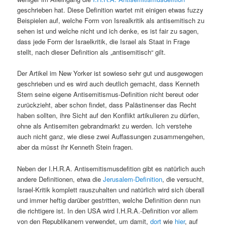
geschrieben hat. Diese Definition wartet mit einigen etwas fuzzy
Beispielen auf, welche Form von Isrealkritik als antisemitisch zu
sehen ist und welche nicht und ich denke, es ist fair zu sagen,
dass jede Form der Israelkritik, die Israel als Staat in Frage
stellt, nach dieser Definition als „antisemitisch“ gilt.
Der Artikel im New Yorker ist sowieso sehr gut und ausgewogen
geschrieben und es wird auch deutlich gemacht, dass Kenneth
Stern seine eigene Antisemitismus-Definition nicht bereut oder
zurückzieht, aber schon findet, dass Palästinenser das Recht
haben sollten, ihre Sicht auf den Konflikt artikulieren zu dürfen,
ohne als Antisemiten gebrandmarkt zu werden. Ich verstehe
auch nicht ganz, wie diese zwei Auffassungen zusammengehen,
aber da müsst ihr Kenneth Stein fragen.
Neben der I.H.R.A. Antisemitismusdefition gibt es natürlich auch
andere Definitionen, etwa die
Jerusalem-Definition
, die versucht,
Israel-Kritik komplett rauszuhalten und natürlich wird sich überall
und immer heftig darüber gestritten, welche Definition denn nun
die richtigere ist. In den USA wird I.H.R.A.-Definition vor allem
von den Republikanern verwendet, um damit,
dort
wie
hier
, auf