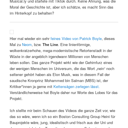
Musical.ly und startete mit Tiktok durch. Keine Ahnung, was die
Moral der Geschichte ist, aber ich schätze, es macht Sinn das
im Hinterkopf zu behalten?
Hier mal wieder ein sehr
feines Video von Patrick Boyle
, dieses
Mal zu
Neom
, bzw.
The Line
. Eine linienförmige,
wolkenkratzerhohe, mega-modernistische Retortenstadt in der
Wüste in der angeblich irgendwann Millionen von Menschen
leben sollen. Das ganze Projekt wirkt wie der Gehirnfurz eines
der wenigen Menschen im Universum, die das Wort „nein“ noch
seltener gehört haben als Elon Musk, was in diesem Fall der
saudische Kronprinz Mohammed bin Salman (MBS) ist, der
Kritiker*innen ja gerne mit
Kettensägen zerlegen lässt.
Verständlicherweise hat Boyle daher nur Worte des Lobes für das
Projekt.
Ich stellte mir beim Schauen des Videos die ganze Zeit vor, wie
das so wäre, wenn ich so ein Boston Consulting Group Heini für
Bauprojekte wäre, jung, idealistisch und frisch aus der Uni und