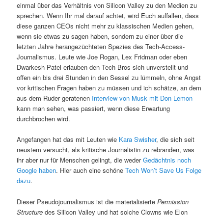
einmal über das Verhältnis von Silicon Valley zu den Medien zu
sprechen. Wenn Ihr mal darauf achtet, wird Euch auffallen, dass
diese ganzen CEOs nicht mehr zu klassischen Medien gehen,
wenn sie etwas zu sagen haben, sondern zu einer über die
letzten Jahre herangezüchteten Spezies des Tech-Access-
Journalismus. Leute wie Joe Rogan, Lex Fridman oder eben
Dwarkesh Patel erlauben den Tech-Bros sich unverstellt und
offen ein bis drei Stunden in den Sessel zu lümmeln, ohne Angst
vor kritischen Fragen haben zu müssen und ich schätze, an dem
aus dem Ruder geratenen
Interview von Musk mit Don Lemon
kann man sehen, was passiert, wenn diese Erwartung
durchbrochen wird.
Angefangen hat das mit Leuten wie
Kara Swisher
, die sich seit
neustem versucht, als kritische Journalistin zu rebranden, was
ihr aber nur für Menschen gelingt, die weder
Gedächtnis noch
Google haben
. Hier auch eine schöne
Tech Won’t Save Us Folge
dazu
.
Dieser Pseudojournalismus ist die materialisierte
Permission
Structure
des Silicon Valley und hat solche Clowns wie Elon