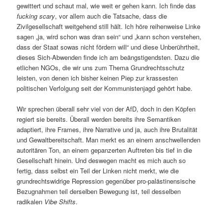
gewittert und schaut mal, wie weit er gehen kann. Ich finde das
fucking scary
, vor allem auch die Tatsache, dass die
Zivilgesellschaft weitgehend still hält. Ich höre reihenweise Linke
sagen „ja, wird schon was dran sein“ und „kann schon verstehen,
dass der Staat sowas nicht fördern will“ und diese Unberührtheit,
dieses Sich-Abwenden finde ich am beängstigendsten. Dazu die
etlichen NGOs, die wir uns zum Thema Grundrechtsschutz
leisten, von denen ich bisher keinen Piep zur krassesten
politischen Verfolgung seit der Kommunistenjagd gehört habe.
Wir sprechen überall sehr viel von der AfD, doch in den Köpfen
regiert sie bereits. Überall werden bereits ihre Semantiken
adaptiert, ihre Frames, ihre Narrative und ja, auch ihre Brutalität
und Gewaltbereitschaft. Man merkt es an einem anschwellenden
autoritären Ton, an einem gepanzerten Auftreten bis tief in die
Gesellschaft hinein. Und deswegen macht es mich auch so
fertig, dass selbst ein Teil der Linken nicht merkt, wie die
grundrechtswidrige Repression gegenüber pro-palästinensische
Bezugnahmen teil derselben Bewegung ist, teil desselben
radikalen
Vibe Shifts
.