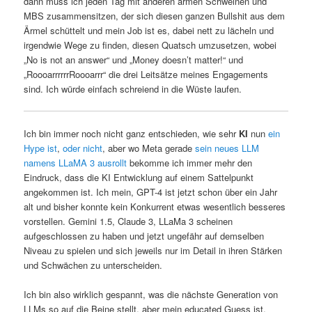
dann muss ich jeden Tag mit anderen armen Schweinen und
MBS zusammensitzen, der sich diesen ganzen Bullshit aus dem
Ärmel schüttelt und mein Job ist es, dabei nett zu lächeln und
irgendwie Wege zu finden, diesen Quatsch umzusetzen, wobei
„No is not an answer“ und „Money doesn’t matter!“ und
„RoooarrrrrrRoooarrr“ die drei Leitsätze meines Engagements
sind. Ich würde einfach schreiend in die Wüste laufen.
Ich bin immer noch nicht ganz entschieden, wie sehr
KI
nun
ein
Hype ist
,
oder nicht
, aber wo Meta gerade
sein neues LLM
namens LLaMA 3 ausrollt
bekomme ich immer mehr den
Eindruck, dass die KI Entwicklung auf einem Sattelpunkt
angekommen ist. Ich mein, GPT-4 ist jetzt schon über ein Jahr
alt und bisher konnte kein Konkurrent etwas wesentlich besseres
vorstellen. Gemini 1.5, Claude 3, LLaMa 3 scheinen
aufgeschlossen zu haben und jetzt ungefähr auf demselben
Niveau zu spielen und sich jeweils nur im Detail in ihren Stärken
und Schwächen zu unterscheiden.
Ich bin also wirklich gespannt, was die nächste Generation von
LLMs so auf die Beine stellt, aber mein educated Guess ist,