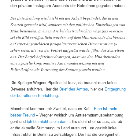
den privaten Instagram-Accounts der Betroffnen gegraben haben.
Die Entscheidung wird nicht mit der Arbeit begründet, die in den
Zentren gemacht wird, sondern mit den politischen Einstellungen von
Mitarbeitenden. In einem Artikel des Nachrichtenmagazins »Focus«
sei ein Bild veröffentlicht worden, auf dem Mitarbeitende des Vereins
auf einer angemeldeten pro-palästinensischen Demonstration zu
sehen seien, die von der Polizei aufgelöst wurde, führt das Schreiben
aus. Der Bezirk befürchtet deswegen, dass von den Mitarbeitenden
eine »gezielte konfrontative Auseinandersetzung mit den
Polizeikräften als Vertretung des Staates gesucht wurde«.
Die Springer-Wegner-Pipeline ist kurz, da braucht man keine
Beweise anführen. Hier der
Brief des Amtes
, hier die
Entgegnung
der betroffenen Einrichtung
.
Manchmal kommen mir Zweifel, dass es Kai –
Elon ist mein
bester Freund
– Wegner wirklich um Antisemitismusbekämpung
geht und
ich bin nicht allein damit
. Es sieht eher so aus, als ob
er die aktuelle Stimmung im Land ausnutzt, um gezielt linke
Infrastruktur in Berlin zu zerschlagen. Der hat die Gelegenheit