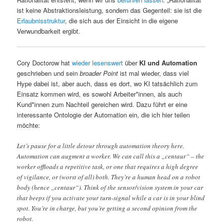
ist keine Abstraktionsleistung, sondern das Gegenteil: sie ist die
Erlaubnisstruktur
, die sich aus der Einsicht in die eigene
Verwundbarkeit ergibt.
Cory Doctorow hat
wieder lesenswert
über
KI und Automation
geschrieben und sein
broader Point
ist mal wieder, dass viel
Hype dabei ist, aber auch, dass es dort, wo KI tatsächlich zum
Einsatz kommen wird, es sowohl Arbeiter*innen, als auch
Kund*innen zum Nachteil gereichen wird. Dazu führt er eine
interessante Ontologie der Automation ein, die ich hier teilen
möchte:
Let’s pause for a little detour through automation theory here.
Automation can augment a worker. We can call this a „centaur“ – the
worker offloads a repetitive task, or one that requires a high degree
of vigilance, or (worst of all) both. They’re a human head on a robot
body (hence „centaur“). Think of the sensor/vision system in your car
that beeps if you activate your turn-signal while a car is in your blind
spot. You’re in charge, but you’re getting a second opinion from the
robot.