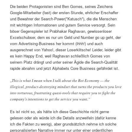
Die beiden Protagonisten sind Ben Gomes, seines Zeichens
Google-Mitarbeiter (fast) der ersten Stunde, ehrlicher Erschaffer
und Bewahrer der Search-Power(*Katusch*), die die Menschen
mit wichtigen Informationen und gutem Service versorgt. Sein
böser Gegenspieler ist Prabhakar Raghavan, gewissenloser
Excelschubser, dem es nur um Geld und Number go up geht, der
vom Advertising-Business her kommt (ihhh!) und auch
ausgerechnet von Yahoo!, dieser Loserklitsche! Leider, leider gibt
es kein Happy End, weil Raghavan schließlich Gomes von
seinem Platz drängt und unter seiner Ägide die Search-Qualität
rapide abnahm und jetzt Alphabets Core Business gefährdet ist.
„This is what I mean when I talk about the Rot Economy — the
illogical, product-destroying mindset that turns the products you love
into torturous, frustrating quasi-tools that require you to fight the
company’s intentions to get the service you want.“
Es ist nicht so, als hätte ich diese Geschichte nicht gerne
gelesen oder als würde ich die Details anzweifeln (dafür kenne
ich die Fakten zu wenig), aber grundsätzlich nehme ich solche
personalisierten Narrative immer nur unter einer ordentlichen