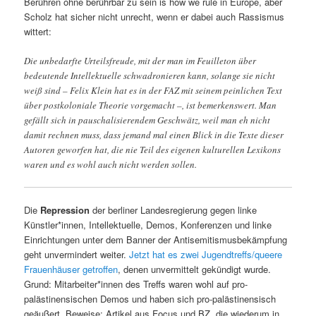
Berühren ohne berührbar zu sein is how we rule in Europe, aber
Scholz hat sicher nicht unrecht, wenn er dabei auch Rassismus
wittert:
Die unbedarfte Urteilsfreude, mit der man im Feuilleton über
bedeutende Intellektuelle schwadronieren kann, solange sie nicht
weiß sind – Felix Klein hat es in der FAZ mit seinem peinlichen Text
über postkoloniale Theorie vorgemacht –, ist bemerkenswert. Man
gefällt sich in pauschalisierendem Geschwätz, weil man eh nicht
damit rechnen muss, dass jemand mal einen Blick in die Texte dieser
Autoren geworfen hat, die nie Teil des eigenen kulturellen Lexikons
waren und es wohl auch nicht werden sollen.
Die
Repression
der berliner Landesregierung gegen linke
Künstler*innen, Intellektuelle, Demos, Konferenzen und linke
Einrichtungen unter dem Banner der Antisemitismusbekämpfung
geht unvermindert weiter.
Jetzt hat es zwei Jugendtreffs/queere
Frauenhäuser getroffen
, denen unvermittelt gekündigt wurde.
Grund: Mitarbeiter*innen des Treffs waren wohl auf pro-
palästinensischen Demos und haben sich pro-palästinensisch
geäußert. Beweise: Artikel aus Focus und BZ, die wiederum in