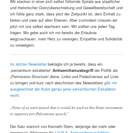
Wir stecken in einer sich selbst fütternde Spirale aus staatlicher
und rhetorischer Grenzüberschreitung und Gewaltbereitschaft und
ich fühle ganz stark, dass jetzt der Zeitpunkt ist, dem Einhalt zu
bieten und zwar auf allen Ebenen. Aber zumindest müssen wir
jetzt mit uns selbst wachsam sein. Wir sollten uns jeden Tag
fragen: Wo gebe auch ich mir bereits
die Erlaubnis
wegzuschauen, mein Herz zu verengen, Empathie und Solidarität
zu verweigern.
Im letzten Newsletter
beklagte ich ja bereits, dass ein
„semantisch eskalierter“
Antisemitismusbegriff
der Politik als
„Permission Structure“ diene, Linke und Palästinenser auf Linie
zu bringen und kurz nach abschicken des Newsletters
gibt mir
ausgerechnet der Autor genau jener semantischen Eskalation
recht
:
„None of us anticipated that it would be used as this blunt instrument
to suppress pro-Palestinian speech,”
Der Satz stammt von Kenneth Stern, derjenige der mehr oder
weniger im Alleingang die
I.H.R.A. Antisemitismusdefition