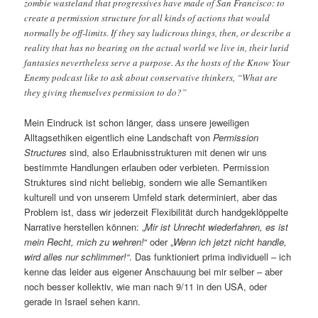
zombie wasteland that progressives have made of San Francisco: to
create a permission structure for all kinds of actions that would
normally be off-limits. If they say ludicrous things, then, or describe a
reality that has no bearing on the actual world we live in, their lurid
fantasies nevertheless serve a purpose. As the hosts of the Know Your
Enemy podcast like to ask about conservative thinkers, “What are
they giving themselves permission to do?”
Mein Eindruck ist schon länger, dass unsere jeweiligen
Alltagsethiken eigentlich eine Landschaft von
Permission
Structures
sind, also Erlaubnisstrukturen mit denen wir uns
bestimmte Handlungen erlauben oder verbieten. Permission
Struktures sind nicht beliebig, sondern wie alle Semantiken
kulturell und von unserem Umfeld stark determiniert, aber das
Problem ist, dass wir jederzeit Flexibilität durch handgeklöppelte
Narrative herstellen können: „
Mir ist Unrecht wiederfahren, es ist
mein Recht, mich zu wehren!
“ oder „
Wenn ich jetzt nicht handle,
wird alles nur schlimmer!“
. Das funktioniert prima individuell – ich
kenne das leider aus eigener Anschauung bei mir selber – aber
noch besser kollektiv, wie man nach 9/11 in den USA, oder
gerade in Israel sehen kann.