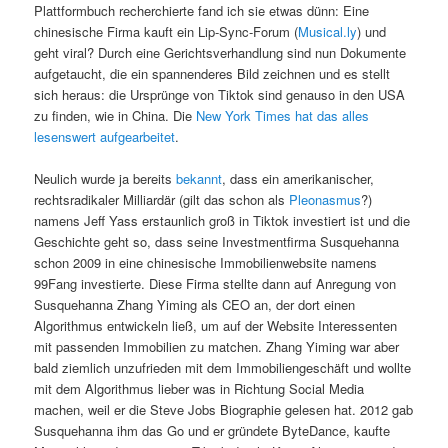
Plattformbuch recherchierte fand ich sie etwas dünn: Eine
chinesische Firma kauft ein Lip-Sync-Forum (
Musical.ly
) und
geht viral? Durch eine Gerichtsverhandlung sind nun Dokumente
aufgetaucht, die ein spannenderes Bild zeichnen und es stellt
sich heraus: die Ursprünge von Tiktok sind genauso in den USA
zu finden, wie in China. Die
New York Times hat das alles
lesenswert aufgearbeitet
.
Neulich wurde ja bereits
bekannt
, dass ein amerikanischer,
rechtsradikaler Milliardär (gilt das schon als
Pleonasmus
?)
namens Jeff Yass erstaunlich groß in Tiktok investiert ist und die
Geschichte geht so, dass seine Investmentfirma Susquehanna
schon 2009 in eine chinesische Immobilienwebsite namens
99Fang investierte. Diese Firma stellte dann auf Anregung von
Susquehanna Zhang Yiming als CEO an, der dort einen
Algorithmus entwickeln ließ, um auf der Website Interessenten
mit passenden Immobilien zu matchen. Zhang Yiming war aber
bald ziemlich unzufrieden mit dem Immobiliengeschäft und wollte
mit dem Algorithmus lieber was in Richtung Social Media
machen, weil er die Steve Jobs Biographie gelesen hat. 2012 gab
Susquehanna ihm das Go und er gründete ByteDance, kaufte