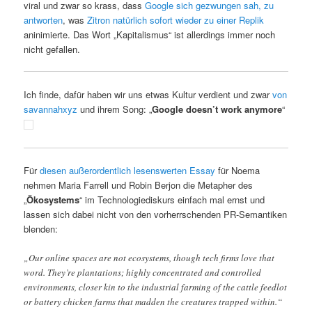
viral und zwar so krass, dass
Google sich gezwungen sah, zu
antworten
, was
Zitron natürlich sofort wieder zu einer Replik
aninimierte. Das Wort „Kapitalismus“ ist allerdings immer noch
nicht gefallen.
Ich finde, dafür haben wir uns etwas Kultur verdient und zwar
von
savannahxyz
und ihrem Song: „
Google doesn’t work anymore
“
Für
diesen außerordentlich lesenswerten Essay
für Noema
nehmen Maria Farrell und Robin Berjon die Metapher des
„
Ökosystems
“ im Technologiediskurs einfach mal ernst und
lassen sich dabei nicht von den vorherrschenden PR-Semantiken
blenden:
„Our online spaces are not ecosystems, though tech firms love that
word. They’re plantations; highly concentrated and controlled
environments, closer kin to the industrial farming of the cattle feedlot
or battery chicken farms that madden the creatures trapped within.“