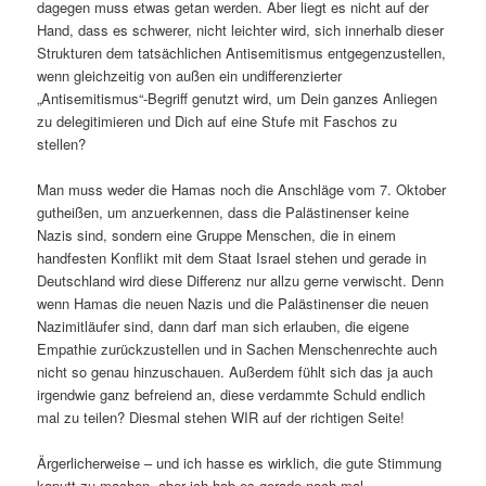
dagegen muss etwas getan werden. Aber liegt es nicht auf der
Hand, dass es schwerer, nicht leichter wird, sich innerhalb dieser
Strukturen dem tatsächlichen Antisemitismus entgegenzustellen,
wenn gleichzeitig von außen ein undifferenzierter
„Antisemitismus“-Begriff genutzt wird, um Dein ganzes Anliegen
zu delegitimieren und Dich auf eine Stufe mit Faschos zu
stellen?
Man muss weder die Hamas noch die Anschläge vom 7. Oktober
gutheißen, um anzuerkennen, dass die Palästinenser keine
Nazis sind, sondern eine Gruppe Menschen, die in einem
handfesten Konflikt mit dem Staat Israel stehen und gerade in
Deutschland wird diese Differenz nur allzu gerne verwischt. Denn
wenn Hamas die neuen Nazis und die Palästinenser die neuen
Nazimitläufer sind, dann darf man sich erlauben, die eigene
Empathie zurückzustellen und in Sachen Menschenrechte auch
nicht so genau hinzuschauen. Außerdem fühlt sich das ja auch
irgendwie ganz befreiend an, diese verdammte Schuld endlich
mal zu teilen? Diesmal stehen WIR auf der richtigen Seite!
Ärgerlicherweise – und ich hasse es wirklich, die gute Stimmung
kaputt zu machen, aber ich hab es gerade noch mal