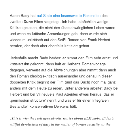
Aaron Bady hat
auf Slate eine lesensweste Rezension
des
zweiten
Dune
-Films vorgelegt. Ich habe tatsächlich wenige
Kritiken gelesen, die nicht des überschwänglichen Lobes waren
und wenn es kritische Anmerkungen gab, dann wurde sich
wiederum unkritisch auf den SciFi-Roman von Frank Herbert
berufen, der doch aber ebenfalls kritisiert gehört.
Jedenfalls macht Bady beides: er nimmt den Film sehr ernst und
kritisiert ihn gekonnt, dann hält er Herberts Romanvorlage
dagegen, verweist auf die Abweichungen aber nimmt dann auch
den Roman ideologiekritisch auseinander und genau in dieser
doppelten Kritik beginnt der Film (und das Buch) noch mal ganz
anders mit dem Heute zu reden. Unter anderem arbeitet Bady bei
Herbert und bei Villneuve’s Paul Atreides etwas heraus, das er
„permission structure“ nennt und was er für einen integralen
Bestandteil konservativen Denkens hält:
„This is why they tell apocalyptic stories about BLM mobs, Biden’s
willful dereliction of duty in the matter of border security, or the