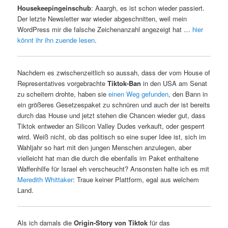
Housekeepingeinschub
: Aaargh, es ist schon wieder passiert.
Der letzte Newsletter war wieder abgeschnitten, weil mein
WordPress mir die falsche Zeichenanzahl angezeigt hat …
hier
könnt ihr ihn zuende lesen
.
Nachdem es zwischenzeitlich so aussah, dass der vom House of
Representatives vorgebrachte
Tiktok-Ban
in den USA am Senat
zu scheitern drohte, haben sie
einen Weg gefunden
, den Bann in
ein größeres Gesetzespaket zu schnüren und auch der ist bereits
durch das House und jetzt stehen die Chancen wieder gut, dass
Tiktok entweder an Silicon Valley Dudes verkauft, oder gesperrt
wird. Weiß nicht, ob das politisch so eine super Idee ist, sich im
Wahljahr so hart mit den jungen Menschen anzulegen, aber
vielleicht hat man die durch die ebenfalls im Paket enthaltene
Waffenhilfe für Israel eh verscheucht? Ansonsten halte ich es mit
Meredith Whittaker
: Traue keiner Plattform, egal aus welchem
Land.
Als ich damals die
Origin-Story von Tiktok
für das