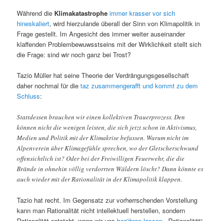
Während die
Klimakatastrophe
immer krasser vor sich
hineskaliert
, wird hierzulande überall der Sinn von Klimapolitik in
Frage gestellt. Im Angesicht des immer weiter auseinander
klaffenden Problembewuwsstseins mit der Wirklichkeit stellt sich
die Frage: sind wir noch ganz bei Trost?
Tazio Müller hat seine Theorie der Verdrängungsgesellschaft
daher nochmal für die
taz zusammengerafft und kommt zu dem
Schluss
:
Stattdessen brauchen wir einen kollektiven Trauerprozess. Den
können nicht die wenigen leisten, die sich jetzt schon in Aktivismus,
Medien und Politik mit der Klimakrise befassen. Warum nicht im
Alpenverein über Klimagefühle sprechen, wo der Gletscherschwund
offensichtlich ist? Oder bei der Freiwilligen Feuerwehr, die die
Brände in ohnehin völlig verdorrten Wäldern löscht? Dann könnte es
auch wieder mit der Ratio­na­li­tät in der Klimapolitik klappen.
Tazio hat recht. Im Gegensatz zur vorherrschenden Vorstellung
kann man Rationalität nicht intellektuell herstellen, sondern
Rationalität entsteht, wenn wir uns
berühren lassen
. „Rationalität“