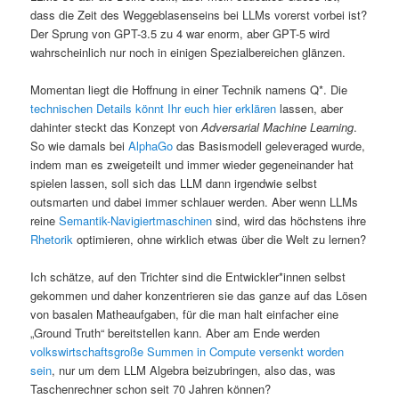
dass die Zeit des Weggeblasenseins bei LLMs vorerst vorbei ist?
Der Sprung von GPT-3.5 zu 4 war enorm, aber GPT-5 wird
wahrscheinlich nur noch in einigen Spezialbereichen glänzen.
Momentan liegt die Hoffnung in einer Technik namens Q*. Die
technischen Details könnt Ihr euch hier erklären
lassen, aber
dahinter steckt das Konzept von
Adversarial Machine Learning
.
So wie damals bei
AlphaGo
das Basismodell geleveraged wurde,
indem man es zweigeteilt und immer wieder gegeneinander hat
spielen lassen, soll sich das LLM dann irgendwie selbst
outsmarten und dabei immer schlauer werden. Aber wenn LLMs
reine
Semantik-Navigiertmaschinen
sind, wird das höchstens ihre
Rhetorik
optimieren, ohne wirklich etwas über die Welt zu lernen?
Ich schätze, auf den Trichter sind die Entwickler*innen selbst
gekommen und daher konzentrieren sie das ganze auf das Lösen
von basalen Matheaufgaben, für die man halt einfacher eine
„Ground Truth“ bereitstellen kann. Aber am Ende werden
volkswirtschaftsgroße Summen in Compute versenkt worden
sein
, nur um dem LLM Algebra beizubringen, also das, was
Taschenrechner schon seit 70 Jahren können?