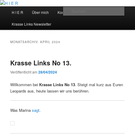
Zum
Zum
primären
sekundären
Hauptmenü
Such
H I E R
Über mich
Kontakt
Talks
Inhalt
Inhalt
springen
springen
H I E R
Krasse Links Newsletter
MONATSARCHIV:
APRIL 2024
Krasse Links No 13.
Veröffentlicht am
28/04/2024
Willkommen bei
Krasse Links No 13
. Steigt mal kurz aus Euren
Leopards aus, heute lassen wir uns berühren.
Was Marina
sagt
.