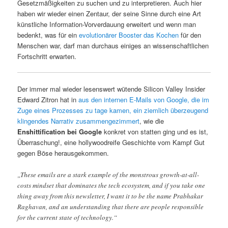
Gesetzmäßigkeiten zu suchen und zu interpretieren. Auch hier
haben wir wieder einen Zentaur, der seine Sinne durch eine Art
künstliche Information-Vorverdauung erweitert und wenn man
bedenkt, was für ein
evolutionärer Booster das Kochen
für den
Menschen war, darf man durchaus einiges an wissenschaftlichen
Fortschritt erwarten.
Der immer mal wieder lesenswert wütende Silicon Valley Insider
Edward Zitron hat in
aus den internen E-Mails von Google, die im
Zuge eines Prozesses zu tage kamen, ein ziemlich überzeugend
klingendes Narrativ zusammengezimmert
, wie die
Enshittification bei Google
konkret von statten ging und es ist,
Überraschung!, eine hollywoodreife Geschichte vom Kampf Gut
gegen Böse herausgekommen.
„These emails are a stark example of the monstrous growth-at-all-
costs mindset that dominates the tech ecosystem, and if you take one
thing away from this newsletter, I want it to be the name Prabhakar
Raghavan, and an understanding that there are people responsible
for the current state of technology.“