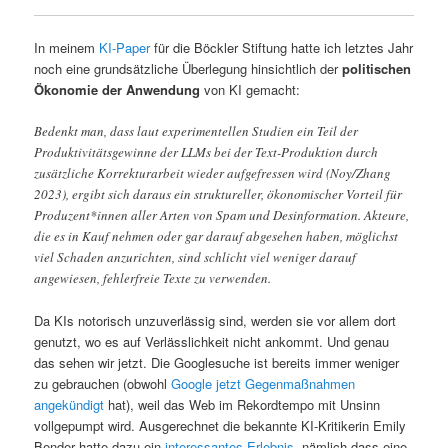
In meinem
KI-Paper
für die Böckler Stiftung hatte ich letztes Jahr
noch eine grundsätzliche Überlegung hinsichtlich der
politischen
Ökonomie der Anwendung
von KI gemacht:
Bedenkt man, dass laut experimentellen Studien ein Teil der
Produktivitätsgewinne der LLMs bei der Text-Produktion durch
zusätzliche Korrekturarbeit wieder aufgefressen wird (Noy/Zhang
2023), ergibt sich daraus ein struktureller, ökonomischer Vorteil für
Produzent*innen aller Arten von Spam und Desinformation. Akteure,
die es in Kauf nehmen oder gar darauf abgesehen haben, möglichst
viel Schaden anzurichten, sind schlicht viel weniger darauf
angewiesen, fehlerfreie Texte zu verwenden.
Da KIs notorisch unzuverlässig sind, werden sie vor allem dort
genutzt, wo es auf Verlässlichkeit nicht ankommt. Und genau
das sehen wir jetzt. Die Googlesuche ist bereits immer weniger
zu gebrauchen (obwohl
Google jetzt Gegenmaßnahmen
angekündigt
hat), weil das Web im Rekordtempo mit Unsinn
vollgepumpt wird. Ausgerechnet die bekannte KI-Kritikerin Emily
Bender hatte dazu ein
interessantes Erlebnis
, nämlich dass eine