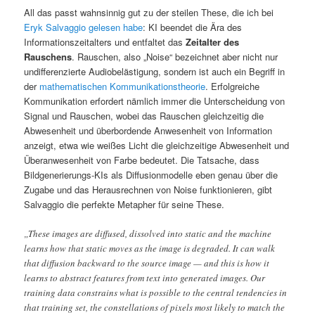
All das passt wahnsinnig gut zu der steilen These, die ich bei
Eryk Salvaggio gelesen habe
: KI beendet die Ära des
Informationszeitalters und entfaltet das
Zeitalter des
Rauschens
. Rauschen, also „Noise“ bezeichnet aber nicht nur
undifferenzierte Audiobelästigung, sondern ist auch ein Begriff in
der
mathematischen Kommunikationstheorie
. Erfolgreiche
Kommunikation erfordert nämlich immer die Unterscheidung von
Signal und Rauschen, wobei das Rauschen gleichzeitig die
Abwesenheit und überbordende Anwesenheit von Information
anzeigt, etwa wie weißes Licht die gleichzeitige Abwesenheit und
Überanwesenheit von Farbe bedeutet. Die Tatsache, dass
Bildgenerierungs-KIs als Diffusionmodelle eben genau über die
Zugabe und das Herausrechnen von Noise funktionieren, gibt
Salvaggio die perfekte Metapher für seine These.
„These images are diffused, dissolved into static and the machine
learns how that static moves as the image is degraded. It can walk
that diffusion backward to the source image — and this is how it
learns to abstract features from text into generated images. Our
training data constrains what is possible to the central tendencies in
that training set, the constellations of pixels most likely to match the