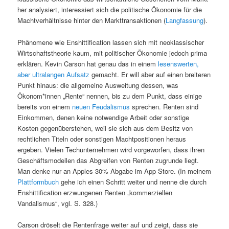
her analysiert, interessiert sich die politische Ökonomie für die
Machtverhältnisse hinter den Markttransaktionen (
Langfassung
).
Phänomene wie Enshittification lassen sich mit neoklassischer
Wirtschaftstheorie kaum, mit politischer Ökonomie jedoch prima
erklären. Kevin Carson hat genau das in einem
lesenswerten,
aber ultralangen Aufsatz
gemacht. Er will aber auf einen breiteren
Punkt hinaus: die allgemeine Ausweitung dessen, was
Ökonom*innen „Rente“ nennen, bis zu dem Punkt, dass einige
bereits von einem
neuen Feudalismus
sprechen. Renten sind
Einkommen, denen keine notwendige Arbeit oder sonstige
Kosten gegenüberstehen, weil sie sich aus dem Besitz von
rechtlichen Titeln oder sonstigen Machtpositionen heraus
ergeben. Vielen Techunternehmen wird vorgeworfen, dass ihren
Geschäftsmodellen das Abgreifen von Renten zugrunde liegt.
Man denke nur an Apples 30% Abgabe im App Store. (In meinem
Plattformbuch
gehe ich einen Schritt weiter und nenne die durch
Enshittification erzwungenen Renten „kommerziellen
Vandalismus“, vgl. S. 328.)
Carson dröselt die Rentenfrage weiter auf und zeigt, dass sie