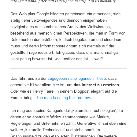
through a banal filter that is designed to strip it of its humanity.
Das Web plus Google bildeten gemeinsam ein atmendes, sich
stetig tiefer verzweigendes und dennoch einigermaßen
navigierbares soziotechnisches Archiv des Weltwissens,
bestehend aus menschlichen Perspektiven, die man in Form von
Dokumenten durchstöbern, kritisch begutachten und einordnen
muss und deren Informationsreichtum sich niemals auf die
gestellte Frage reduziert. Ich glaube, dass uns manchmal gar
nicht genug bewusst ist, wie kostbar das
ist
… war?
Das führt uns zu der
zugegeben naheliegenden These
, dass
generative KI vor allem hier ist, um
das Internet zu ersetzen
.
Oder wie es Henry Farrel in seinem Blogpost elegant auf die
Formel bringt:
The map is eating the Territory
.
Ich mag auch seine Kategorie der „kulturellen Technologien“, zu
denen er so abstrakte Wirkzusammenhänge wie Märkte,
Regierungen und Unternehmen zählt. Generative KI sei eben eine
weitere „kulturelle Technologie“ und stehe somit im
Spannungsfeld zu den etablierten Platzhirschen. Die weitere