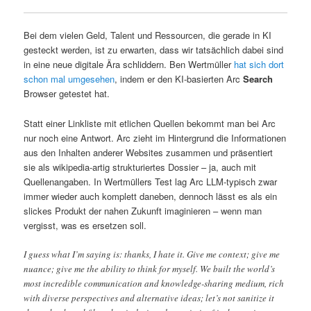
Bei dem vielen Geld, Talent und Ressourcen, die gerade in KI
gesteckt werden, ist zu erwarten, dass wir tatsächlich dabei sind
in eine neue digitale Ära schliddern. Ben Wertmüller
hat sich dort
schon mal umgesehen
, indem er den KI-basierten Arc
Search
Browser getestet hat.
Statt einer Linkliste mit etlichen Quellen bekommt man bei Arc
nur noch eine Antwort. Arc zieht im Hintergrund die Informationen
aus den Inhalten anderer Websites zusammen und präsentiert
sie als wikipedia-artig strukturiertes Dossier – ja, auch mit
Quellenangaben. In Wertmüllers Test lag Arc LLM-typisch zwar
immer wieder auch komplett daneben, dennoch lässt es als ein
slickes Produkt der nahen Zukunft imaginieren – wenn man
vergisst, was es ersetzen soll.
I guess what I’m saying is: thanks, I hate it. Give me context; give me
nuance; give me the ability to think for myself. We built the world’s
most incredible communication and knowledge-sharing medium, rich
with diverse perspectives and alternative ideas; let’s not sanitize it