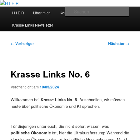
Zum
primären
Hauptmenü
Such
H I E R
Über mich
Kontakt
Talks
Inhalt
springen
H I E R
Krasse Links Newsletter
Beitragsnavigation
←
Vorheriger
Nächster
→
Krasse Links No. 6
Veröffentlicht am
10/03/2024
Willkommen bei
Krasse Links No. 6
. Anschnallen, wir müssen
heute über politische Ökonomie und KI sprechen.
Für diejenigen unter euch, die nicht sofort wissen, was
politische Ökonomie
ist, hier die Ultrakurzfassung: Während die
klassische Ökonomie das wirtschaftliche Geschehen vom Markt