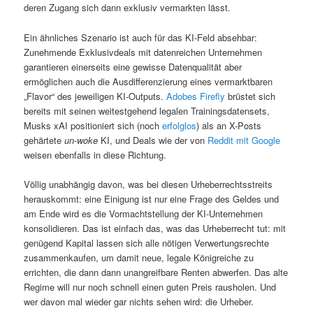
deren Zugang sich dann exklusiv vermarkten lässt.
Ein ähnliches Szenario ist auch für das KI-Feld absehbar:
Zunehmende Exklusivdeals mit datenreichen Unternehmen
garantieren einerseits eine gewisse Datenqualität aber
ermöglichen auch die Ausdifferenzierung eines vermarktbaren
„Flavor“ des jeweiligen KI-Outputs.
Adobes Firefly
brüstet sich
bereits mit seinen weitestgehend legalen Trainingsdatensets,
Musks xAI positioniert sich (noch
erfolglos
) als an X-Posts
gehärtete
un-woke
KI, und Deals wie der von
Reddit mit Google
weisen ebenfalls in diese Richtung.
Völlig unabhängig davon, was bei diesen Urheberrechtsstreits
herauskommt: eine Einigung ist nur eine Frage des Geldes und
am Ende wird es die Vormachtstellung der KI-Unternehmen
konsolidieren. Das ist einfach das, was das Urheberrecht tut: mit
genügend Kapital lassen sich alle nötigen Verwertungsrechte
zusammenkaufen, um damit neue, legale Königreiche zu
errichten, die dann dann unangreifbare Renten abwerfen. Das alte
Regime will nur noch schnell einen guten Preis rausholen. Und
wer davon mal wieder gar nichts sehen wird: die Urheber.