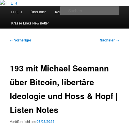
Zum
primären
Hauptmenü
Such
H I E R
Über mich
Kontakt
Talks
Inhalt
springen
H I E R
Krasse Links Newsletter
Beitragsnavigation
←
Vorheriger
Nächster
→
193 mit Michael Seemann
über Bitcoin, libertäre
Ideologie und Hoss & Hopf |
Listen Notes
Veröffentlicht am
05/03/2024