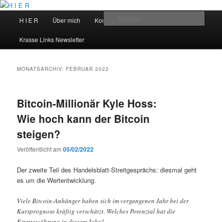
Zum
Zum
primären
sekundären
Hauptmenü
Such
H I E R
Über mich
Kontakt
Talks
Inhalt
Inhalt
springen
springen
H I E R
Krasse Links Newsletter
MONATSARCHIV:
FEBRUAR 2022
Bitcoin-Millionär Kyle Hoss:
Wie hoch kann der Bitcoin
steigen?
Veröffentlicht am
05/02/2022
Der zweite Teil des Handelsblatt-Streitgesprächs: diesmal geht
es um die Wertentwicklung.
Viele Bitcoin-Anhänger haben sich im vergangenen Jahr bei der
Kursprognose kräftig verschätzt. Welches Potenzial hat die
Kryptowährung in diesem Jahr?