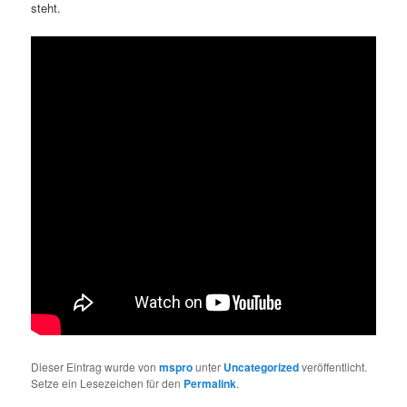
steht.
Dieser Eintrag wurde von
mspro
unter
Uncategorized
veröffentlicht.
Setze ein Lesezeichen für den
Permalink
.