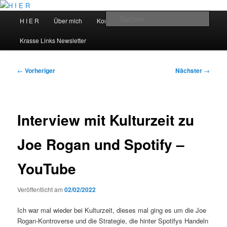
Zum
primären
Hauptmenü
Such
H I E R
Über mich
Kontakt
Talks
Inhalt
springen
H I E R
Krasse Links Newsletter
Beitragsnavigation
←
Vorheriger
Nächster
→
Interview mit Kulturzeit zu
Joe Rogan und Spotify –
YouTube
Veröffentlicht am
02/02/2022
Ich war mal wieder bei Kulturzeit, dieses mal ging es um die Joe
Rogan-Kontroverse und die Strategie, die hinter Spotifys Handeln