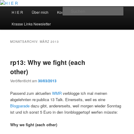
Zum
Zum
primären
sekundären
Hauptmenü
Such
H I E R
Über mich
Kontakt
Talks
Inhalt
Inhalt
springen
springen
H I E R
Krasse Links Newsletter
MONATSARCHIV:
MÄRZ 2013
rp13: Why we fight (each
other)
Veröffentlicht am
30/03/2013
Passend zum aktuellen
WMR
verblogge ich mal meinen
abgelehnten re:publica 13 Talk. Einerseits, weil es eine
Blogparade
dazu gibt, andererseits, weil morgen wieder Sonntag
ist und ich sonst 5 Euro in den Ironbloggertopf werfen müsste:
Why we fight (each other)