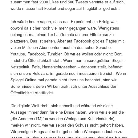
zusammen fast 2000 Likes und 500 Tweets vereinte er auf sich,
wurde massenhaft kopiert und sogar auf Flugblätter gedruckt.
Ich würde heute sagen, dass das Experiment ein Erfolg war,
obwohl da sicher noch viel mehr gegangen wäre. Wenigstens
gelang es mal einen Text außerhalb unserer Filterblase zu
platzieren. Das ist selten. Aber auf Facebook gibt es Pages mit
vielen Millionen Abonnenten, auch in deutscher Sprache.
Youtube, Facebook, Tumbler. Ob wir es wollen oder nicht: Dort
findet die Öffentlichkeit statt. Wenn man unsere größten Blogs –
Netzpolitik, Fefe, Hastenichtgesehen – daneben stellt, befindet
sich unsere Relevanz im gerade noch messbaren Bereich. Wenn
Spiegel Online mal gerade nicht über uns berichtet, sind wir
Scheinriesen, deren Wirken praktisch unter Ausschluss der
Öffentlichkeit stattfindet.
Die digitale Welt dreht sich schnell und während wir diese
Aussage immer dann für eine Binse halten, wenn wir sie auf die
„die Anderen (TM)“ anwenden (Verlage und Kulturindustrie),
merken wir nicht, wie wir selbst den Schuss nicht gehört haben.
Wir predigen Blogs auf selbstgehosteten Webspaces laufen zu
lassen, weil das eine gute Idee war, als wir 2005 das Netz für uns