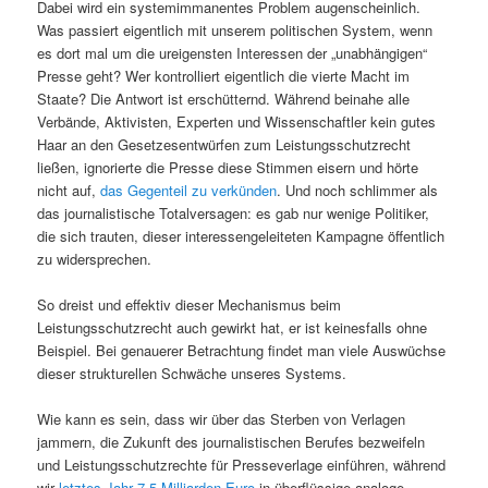
Dabei wird ein systemimmanentes Problem augenscheinlich.
Was passiert eigentlich mit unserem politischen System, wenn
es dort mal um die ureigensten Interessen der „unabhängigen“
Presse geht? Wer kontrolliert eigentlich die vierte Macht im
Staate? Die Antwort ist erschütternd. Während beinahe alle
Verbände, Aktivisten, Experten und Wissenschaftler kein gutes
Haar an den Gesetzesentwürfen zum Leistungsschutzrecht
ließen, ignorierte die Presse diese Stimmen eisern und hörte
nicht auf,
das Gegenteil zu verkünden
. Und noch schlimmer als
das journalistische Totalversagen: es gab nur wenige Politiker,
die sich trauten, dieser interessengeleiteten Kampagne öffentlich
zu widersprechen.
So dreist und effektiv dieser Mechanismus beim
Leistungsschutzrecht auch gewirkt hat, er ist keinesfalls ohne
Beispiel. Bei genauerer Betrachtung findet man viele Auswüchse
dieser strukturellen Schwäche unseres Systems.
Wie kann es sein, dass wir über das Sterben von Verlagen
jammern, die Zukunft des journalistischen Berufes bezweifeln
und Leistungsschutzrechte für Presseverlage einführen, während
wir
letztes Jahr 7,5 Milliarden Euro
in überflüssige analoge