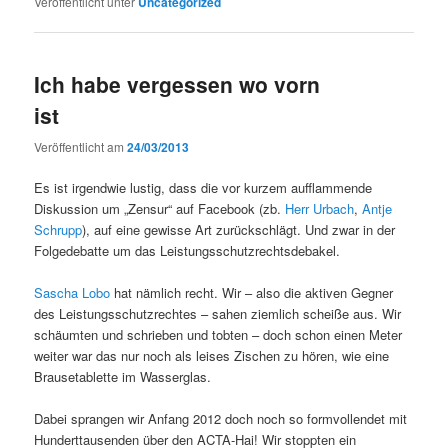
Veröffentlicht unter
Uncategorized
Ich habe vergessen wo vorn
ist
Veröffentlicht am
24/03/2013
Es ist irgendwie lustig, dass die vor kurzem aufflammende
Diskussion um „Zensur“ auf Facebook (zb.
Herr Urbach
,
Antje
Schrupp
), auf eine gewisse Art zurückschlägt. Und zwar in der
Folgedebatte um das Leistungsschutzrechtsdebakel.
Sascha Lobo
hat nämlich recht. Wir – also die aktiven Gegner
des Leistungsschutzrechtes – sahen ziemlich scheiße aus. Wir
schäumten und schrieben und tobten – doch schon einen Meter
weiter war das nur noch als leises Zischen zu hören, wie eine
Brausetablette im Wasserglas.
Dabei sprangen wir Anfang 2012 doch noch so formvollendet mit
Hunderttausenden über den ACTA-Hai! Wir stoppten ein