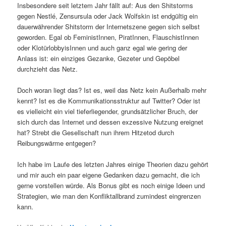
Insbesondere seit letztem Jahr fällt auf: Aus den Shitstorms
gegen Nestlé, Zensursula oder Jack Wolfskin ist endgültig ein
dauerwährender Shitstorm der Internetszene gegen sich selbst
geworden. Egal ob FeministInnen, PiratInnen, FlauschistInnen
oder KlotürlobbyisInnen und auch ganz egal wie gering der
Anlass ist: ein einziges Gezanke, Gezeter und Gepöbel
durchzieht das Netz.
Doch woran liegt das? Ist es, weil das Netz kein Außerhalb mehr
kennt? Ist es die Kommunikationsstruktur auf Twitter? Oder ist
es vielleicht ein viel tieferliegender, grundsätzlicher Bruch, der
sich durch das Internet und dessen exzessive Nutzung ereignet
hat? Strebt die Gesellschaft nun ihrem Hitzetod durch
Reibungswärme entgegen?
Ich habe im Laufe des letzten Jahres einige Theorien dazu gehört
und mir auch ein paar eigene Gedanken dazu gemacht, die ich
gerne vorstellen würde. Als Bonus gibt es noch einige Ideen und
Strategien, wie man den Konfliktallbrand zumindest eingrenzen
kann.