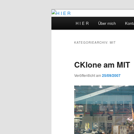
Zum
Zum
primären
sekundären
Hauptmenü
H I E R
Über mich
Kont
Inhalt
Inhalt
H I E R
springen
springen
KATEGORIEARCHIV:
MIT
CKlone am MIT
Veröffentlicht am
25/09/2007