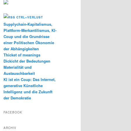
CTRL+VERLUST
Supplychain-Kapitalismus,
Plattform-Merkantilismus, KI-
Coup und die Grundrisse
einer Politischen Ökonomie
der Abhängigkeiten
Thicket of meanings
Dickicht der Bedeutungen
Materialität und
Austauschbarkeit
KI ist ein Coup: Das Internet,
generative Künstliche
Intelligenz und die Zukunft
der Demokratie
FACEBOOK
ARCHIV