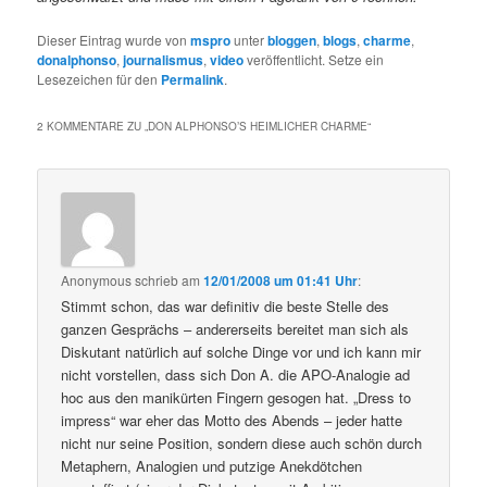
Dieser Eintrag wurde von
mspro
unter
bloggen
,
blogs
,
charme
,
donalphonso
,
journalismus
,
video
veröffentlicht. Setze ein
Lesezeichen für den
Permalink
.
2 KOMMENTARE ZU „
DON ALPHONSO’S HEIMLICHER CHARME
“
Anonymous
schrieb
am
12/01/2008 um 01:41 Uhr
:
Stimmt schon, das war definitiv die beste Stelle des
ganzen Gesprächs – andererseits bereitet man sich als
Diskutant natürlich auf solche Dinge vor und ich kann mir
nicht vorstellen, dass sich Don A. die APO-Analogie ad
hoc aus den manikürten Fingern gesogen hat. „Dress to
impress“ war eher das Motto des Abends – jeder hatte
nicht nur seine Position, sondern diese auch schön durch
Metaphern, Analogien und putzige Anekdötchen