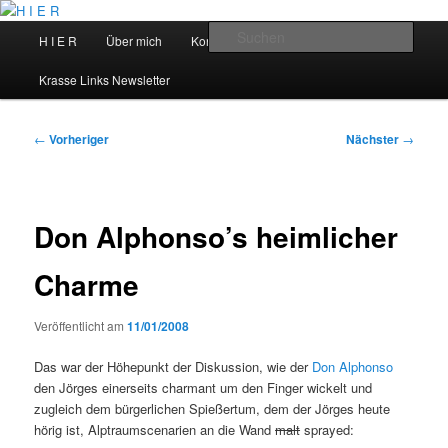
Zum
primären
Hauptmenü
Such
H I E R
Über mich
Kontakt
Talks
Inhalt
springen
H I E R
Krasse Links Newsletter
Beitragsnavigation
←
Vorheriger
Nächster
→
Don Alphonso’s heimlicher
Charme
Veröffentlicht am
11/01/2008
Das war der Höhepunkt der Diskussion, wie der
Don Alphonso
den Jörges einerseits charmant um den Finger wickelt und
zugleich dem bürgerlichen Spießertum, dem der Jörges heute
hörig ist, Alptraumscenarien an die Wand
malt
sprayed: