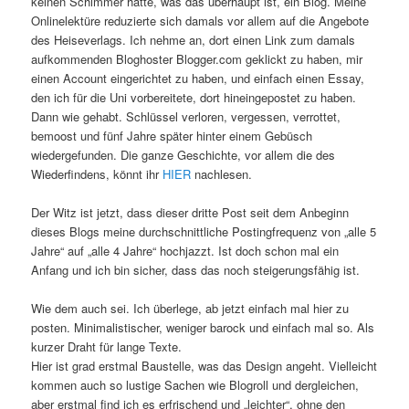
keinen Schimmer hatte, was das überhaupt ist, ein Blog. Meine
Onlinelektüre reduzierte sich damals vor allem auf die Angebote
des Heiseverlags. Ich nehme an, dort einen Link zum damals
aufkommenden Bloghoster Blogger.com geklickt zu haben, mir
einen Account eingerichtet zu haben, und einfach einen Essay,
den ich für die Uni vorbereitete, dort hineingepostet zu haben.
Dann wie gehabt. Schlüssel verloren, vergessen, verrottet,
bemoost und fünf Jahre später hinter einem Gebüsch
wiedergefunden. Die ganze Geschichte, vor allem die des
Wiederfindens, könnt ihr
HIER
nachlesen.
Der Witz ist jetzt, dass dieser dritte Post seit dem Anbeginn
dieses Blogs meine durchschnittliche Postingfrequenz von „alle 5
Jahre“ auf „alle 4 Jahre“ hochjazzt. Ist doch schon mal ein
Anfang und ich bin sicher, dass das noch steigerungsfähig ist.
Wie dem auch sei. Ich überlege, ab jetzt einfach mal hier zu
posten. Minimalistischer, weniger barock und einfach mal so. Als
kurzer Draht für lange Texte.
Hier ist grad erstmal Baustelle, was das Design angeht. Vielleicht
kommen auch so lustige Sachen wie Blogroll und dergleichen,
aber erstmal find ich es erfrischend und „leichter“, ohne den