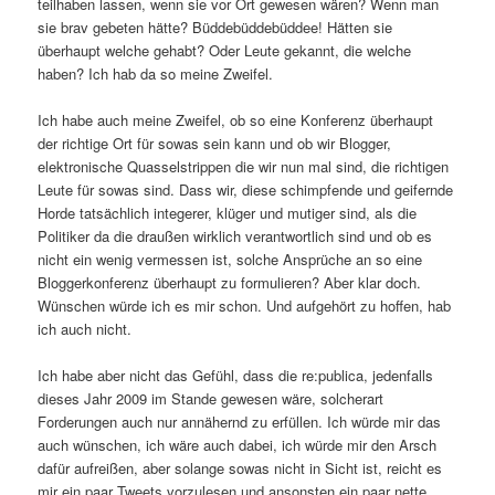
teilhaben lassen, wenn sie vor Ort gewesen wären? Wenn man
sie brav gebeten hätte? Büddebüddebüddee! Hätten sie
überhaupt welche gehabt? Oder Leute gekannt, die welche
haben? Ich hab da so meine Zweifel.
Ich habe auch meine Zweifel, ob so eine Konferenz überhaupt
der richtige Ort für sowas sein kann und ob wir Blogger,
elektronische Quasselstrippen die wir nun mal sind, die richtigen
Leute für sowas sind. Dass wir, diese schimpfende und geifernde
Horde tatsächlich integerer, klüger und mutiger sind, als die
Politiker da die draußen wirklich verantwortlich sind und ob es
nicht ein wenig vermessen ist, solche Ansprüche an so eine
Bloggerkonferenz überhaupt zu formulieren? Aber klar doch.
Wünschen würde ich es mir schon. Und aufgehört zu hoffen, hab
ich auch nicht.
Ich habe aber nicht das Gefühl, dass die re:publica, jedenfalls
dieses Jahr 2009 im Stande gewesen wäre, solcherart
Forderungen auch nur annähernd zu erfüllen. Ich würde mir das
auch wünschen, ich wäre auch dabei, ich würde mir den Arsch
dafür aufreißen, aber solange sowas nicht in Sicht ist, reicht es
mir ein paar Tweets vorzulesen und ansonsten ein paar nette