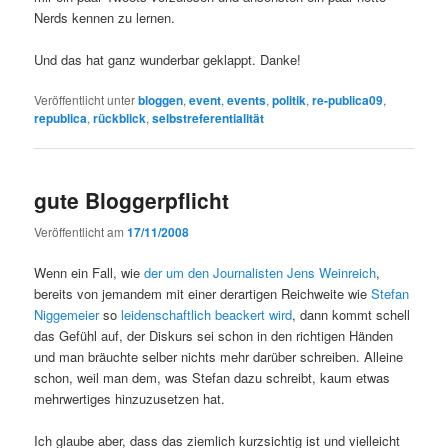
Nerds kennen zu lernen.
Und das hat ganz wunderbar geklappt. Danke!
Veröffentlicht unter
bloggen
,
event
,
events
,
politik
,
re-publica09
,
republica
,
rückblick
,
selbstreferentialität
gute Bloggerpflicht
Veröffentlicht am
17/11/2008
Wenn ein Fall, wie
der um den Journalisten Jens Weinreich
,
bereits von jemandem mit einer derartigen Reichweite wie
Stefan
Niggemeier
so
leidenschaftlich
beackert
wird
, dann kommt schell
das Gefühl auf, der Diskurs sei schon in den richtigen Händen
und man bräuchte selber nichts mehr darüber schreiben. Alleine
schon, weil man dem, was Stefan dazu schreibt, kaum etwas
mehrwertiges hinzuzusetzen hat.
Ich glaube aber, dass das ziemlich kurzsichtig ist und vielleicht