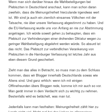
Wenn man sich darüber hinaus die Wahlbeteiligungen bei
Plebisziten in Deutschland anschaut, kann man schon daran
zweifeln, dass die Meinungsfreiheit hierzulande irgendwas wert
ist. Wir sind ja auch ein ziemlich einsames Völkchen mit der
Tatsache, nie über unsere Verfassung abgestimmt zu haben. Und
die EU-Verfassung wurde uns von Anfang an nie zur Abstimmung
angetragen. Ich würde soweit gehen zu behaupten, dass ein
Plebiszit zur Verhinderungen einer drohenden Diktatur wegen zu
geringer Wahlbeteiligung abgelehnt werden würde. So absurd ist
das nicht. Das Plebiszit zur verbindlichen Verankerung von
Plebisziten in die Hamburger Verfassung ist letztes Jahr aus
eben diesem Grund gescheitert.
Zieht man das alles in Betracht, so muss man zu dem Schluss
kommen, dass wir Blogger innerhalb Deutschlands sowas wie
Aliens sind. Und ganz erhlich: wenn ich mit einigen
Offlinefreunden übers Bloggen rede, komme ich mir auch so vor.
Man gerät immer in dem Verdacht sich zu wichtig zu nehmen.
Bestenfalls wird es belächelt, was man tut.
Jedenfalls kann man festhalten: Meinungsfreiheit zählt hier zu
Lande nicht viel. Nicht mal bei den Linken im allgemeinen,