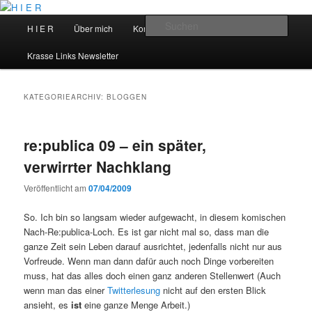
Zum
Zum
primären
sekundären
Hauptmenü
Such
H I E R
Über mich
Kontakt
Talks
Inhalt
Inhalt
springen
springen
H I E R
Krasse Links Newsletter
KATEGORIEARCHIV:
BLOGGEN
re:publica 09 – ein später,
verwirrter Nachklang
Veröffentlicht am
07/04/2009
So. Ich bin so langsam wieder aufgewacht, in diesem komischen
Nach-Re:publica-Loch. Es ist gar nicht mal so, dass man die
ganze Zeit sein Leben darauf ausrichtet, jedenfalls nicht nur aus
Vorfreude. Wenn man dann dafür auch noch Dinge vorbereiten
muss, hat das alles doch einen ganz anderen Stellenwert (Auch
wenn man das einer
Twitterlesung
nicht auf den ersten Blick
ansieht, es
ist
eine ganze Menge Arbeit.)