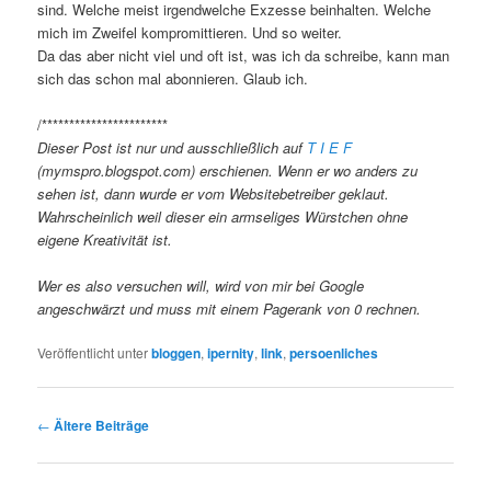
sind. Welche meist irgendwelche Exzesse beinhalten. Welche
mich im Zweifel kompromittieren. Und so weiter.
Da das aber nicht viel und oft ist, was ich da schreibe, kann man
sich das schon mal abonnieren. Glaub ich.
/***********************
Dieser Post ist nur und ausschließlich auf
T I E F
(mymspro.blogspot.com) erschienen. Wenn er wo anders zu
sehen ist, dann wurde er vom Websitebetreiber geklaut.
Wahrscheinlich weil dieser ein armseliges Würstchen ohne
eigene Kreativität ist.
Wer es also versuchen will, wird von mir bei Google
angeschwärzt und muss mit einem Pagerank von 0 rechnen.
Veröffentlicht unter
bloggen
,
ipernity
,
link
,
persoenliches
Beitragsnavigation
←
Ältere Beiträge