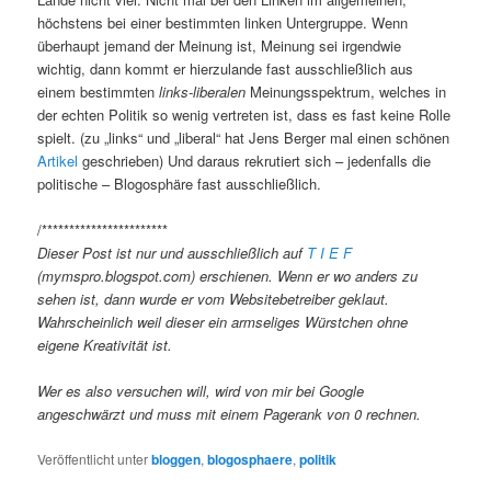
höchstens bei einer bestimmten linken Untergruppe. Wenn
überhaupt jemand der Meinung ist, Meinung sei irgendwie
wichtig, dann kommt er hierzulande fast ausschließlich aus
einem bestimmten
links-liberalen
Meinungsspektrum, welches in
der echten Politik so wenig vertreten ist, dass es fast keine Rolle
spielt. (zu „links“ und „liberal“ hat Jens Berger mal einen schönen
Artikel
geschrieben) Und daraus rekrutiert sich – jedenfalls die
politische – Blogosphäre fast ausschließlich.
/***********************
Dieser Post ist nur und ausschließlich auf
T I E F
(mymspro.blogspot.com) erschienen. Wenn er wo anders zu
sehen ist, dann wurde er vom Websitebetreiber geklaut.
Wahrscheinlich weil dieser ein armseliges Würstchen ohne
eigene Kreativität ist.
Wer es also versuchen will, wird von mir bei Google
angeschwärzt und muss mit einem Pagerank von 0 rechnen.
Veröffentlicht unter
bloggen
,
blogosphaere
,
politik