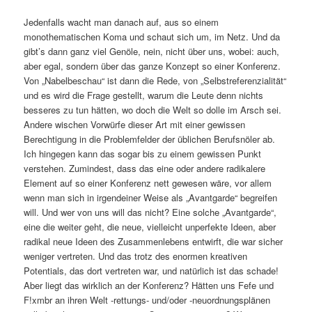
Jedenfalls wacht man danach auf, aus so einem
monothematischen Koma und schaut sich um, im Netz. Und da
gibt’s dann ganz viel Genöle, nein, nicht über uns, wobei: auch,
aber egal, sondern über das ganze Konzept so einer Konferenz.
Von „Nabelbeschau“ ist dann die Rede, von „Selbstreferenzialität“
und es wird die Frage gestellt, warum die Leute denn nichts
besseres zu tun hätten, wo doch die Welt so dolle im Arsch sei.
Andere wischen Vorwürfe dieser Art mit einer gewissen
Berechtigung in die Problemfelder der üblichen Berufsnöler ab.
Ich hingegen kann das sogar bis zu einem gewissen Punkt
verstehen. Zumindest, dass das eine oder andere radikalere
Element auf so einer Konferenz nett gewesen wäre, vor allem
wenn man sich in irgendeiner Weise als „Avantgarde“ begreifen
will. Und wer von uns will das nicht? Eine solche „Avantgarde“,
eine die weiter geht, die neue, vielleicht unperfekte Ideen, aber
radikal neue Ideen des Zusammenlebens entwirft, die war sicher
weniger vertreten. Und das trotz des enormen kreativen
Potentials, das dort vertreten war, und natürlich ist das schade!
Aber liegt das wirklich an der Konferenz? Hätten uns Fefe und
F!xmbr an ihren Welt -rettungs- und/oder -neuordnungsplänen