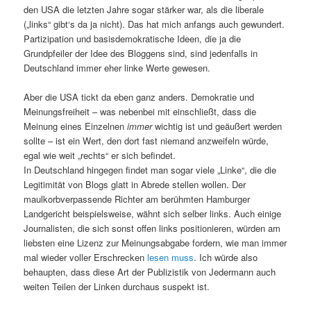
den USA die letzten Jahre sogar stärker war, als die liberale
(„links“ gibt‘s da ja nicht). Das hat mich anfangs auch gewundert.
Partizipation und basisdemokratische Ideen, die ja die
Grundpfeiler der Idee des Bloggens sind, sind jedenfalls in
Deutschland immer eher linke Werte gewesen.
Aber die USA tickt da eben ganz anders. Demokratie und
Meinungsfreiheit – was nebenbei mit einschließt, dass die
Meinung eines Einzelnen
immer
wichtig ist und geäußert werden
sollte – ist ein Wert, den dort fast niemand anzweifeln würde,
egal wie weit „rechts“ er sich befindet.
In Deutschland hingegen findet man sogar viele „Linke“, die die
Legitimität von Blogs glatt in Abrede stellen wollen. Der
maulkorbverpassende Richter am berühmten Hamburger
Landgericht beispielsweise, wähnt sich selber links. Auch einige
Journalisten, die sich sonst offen links positionieren, würden am
liebsten eine Lizenz zur Meinungsabgabe fordern, wie man immer
mal wieder voller Erschrecken
lesen muss
. Ich würde also
behaupten, dass diese Art der Publizistik von Jedermann auch
weiten Teilen der Linken durchaus suspekt ist.