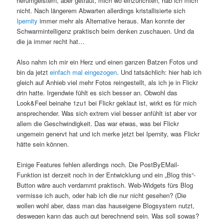
herumgeistern, aber getraut, mich wo einzurichten, hab ich mich
nicht. Nach längerem Abwarten allerdings kristallisierte sich
Ipernity
immer mehr als Alternative heraus. Man konnte der
Schwarmintelligenz praktisch beim denken zuschauen. Und da
die ja immer recht hat…
Also nahm ich mir ein Herz und einen ganzen Batzen Fotos und
bin da jetzt
einfach mal eingezogen
. Und tatsächlich: hier hab ich
gleich auf Anhieb viel mehr Fotos reingestellt, als ich je in Flickr
drin hatte. Irgendwie fühlt es sich besser an. Obwohl das
Look&Feel beinahe 1zu1 bei Flickr geklaut ist, wirkt es für mich
ansprechender. Was sich extrem viel besser anfühlt ist aber vor
allem die Geschwindigkeit. Das war etwas, was bei Flickr
ungemein genervt hat und ich merke jetzt bei Ipernity, was Flickr
hätte sein können.
Einige Features fehlen allerdings noch. Die PostByEMail-
Funktion ist derzeit noch in der Entwicklung und ein „Blog this“-
Button wäre auch verdammt praktisch. Web-Widgets fürs Blog
vermisse ich auch, oder hab ich die nur nicht gesehen? (Die
wollen wohl aber, dass man das hauseigene Blogsystem nutzt,
deswegen kann das auch gut berechnend sein. Was soll sowas?