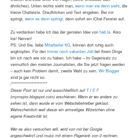
ähnliches). Unten rechts sieht man,
wenn man sie denn sieht
, die
kleine Chatleiste. Draufklicken und Text eingeben. Bei mir
springt,
wenn es denn springt
, dann sofort ein iChat-Fenster auf.
Zu verdanken habe ich das der genialen Idee von
hab.la
. Also
los! Nerven!
PS: Und Sie, liebe
Mitarbeiter KG
, können dort ruhig auch
angklopfen. Für den
immer noch vakanten Job
bei ihrem Dings
bin ich nach wie vor zu haben. Ich habe – im Gegensatz zu
vermutlich den meisten Journalisten, die Sie jetzt fragen werden
– auch kein Problem damit, zweite Wahl zu sein.
Wir Blogger
sind ja gar nicht so.
/***********************
Dieser Post ist nur und ausschließlich auf
T I E F
(mymspro.blogspot.com) erschienen. Wenn er wo anders zu
sehen ist, dann wurde er vom Websitebetreiber geklaut.
Wahrscheinlich weil dieser ein armseliges Würstchen ohne
eigene Kreativität ist.
Wer es also versuchen will, wird von mir bei Google
angeschwärzt und muss mit einem Pagerank von 0 rechnen.