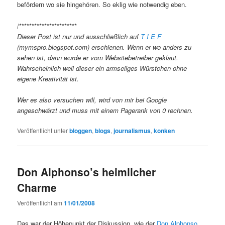
befördern wo sie hingehören. So eklig wie notwendig eben.
/***********************
Dieser Post ist nur und ausschließlich auf
T I E F
(mymspro.blogspot.com) erschienen. Wenn er wo anders zu
sehen ist, dann wurde er vom Websitebetreiber geklaut.
Wahrscheinlich weil dieser ein armseliges Würstchen ohne
eigene Kreativität ist.
Wer es also versuchen will, wird von mir bei Google
angeschwärzt und muss mit einem Pagerank von 0 rechnen.
Veröffentlicht unter
bloggen
,
blogs
,
journalismus
,
konken
Don Alphonso’s heimlicher
Charme
Veröffentlicht am
11/01/2008
Das war der Höhepunkt der Diskussion, wie der
Don Alphonso