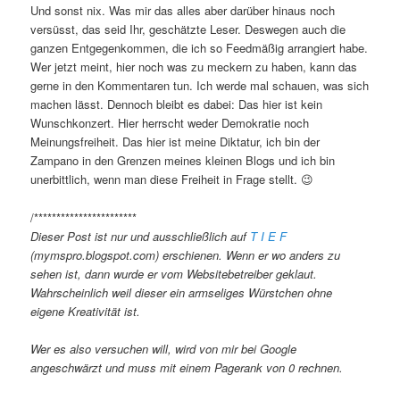
Und sonst nix. Was mir das alles aber darüber hinaus noch
versüsst, das seid Ihr, geschätzte Leser. Deswegen auch die
ganzen Entgegenkommen, die ich so Feedmäßig arrangiert habe.
Wer jetzt meint, hier noch was zu meckern zu haben, kann das
gerne in den Kommentaren tun. Ich werde mal schauen, was sich
machen lässt. Dennoch bleibt es dabei: Das hier ist kein
Wunschkonzert. Hier herrscht weder Demokratie noch
Meinungsfreiheit. Das hier ist meine Diktatur, ich bin der
Zampano in den Grenzen meines kleinen Blogs und ich bin
unerbittlich, wenn man diese Freiheit in Frage stellt. 😉
/***********************
Dieser Post ist nur und ausschließlich auf
T I E F
(mymspro.blogspot.com) erschienen. Wenn er wo anders zu
sehen ist, dann wurde er vom Websitebetreiber geklaut.
Wahrscheinlich weil dieser ein armseliges Würstchen ohne
eigene Kreativität ist.
Wer es also versuchen will, wird von mir bei Google
angeschwärzt und muss mit einem Pagerank von 0 rechnen.