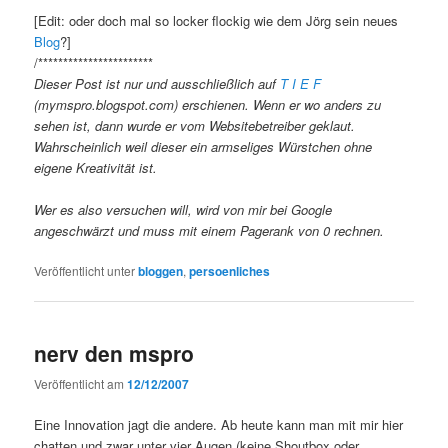
[Edit: oder doch mal so locker flockig wie dem Jörg sein neues
Blog
?]
/***********************
Dieser Post ist nur und ausschließlich auf
T I E F
(mymspro.blogspot.com) erschienen. Wenn er wo anders zu
sehen ist, dann wurde er vom Websitebetreiber geklaut.
Wahrscheinlich weil dieser ein armseliges Würstchen ohne
eigene Kreativität ist.
Wer es also versuchen will, wird von mir bei Google
angeschwärzt und muss mit einem Pagerank von 0 rechnen.
Veröffentlicht unter
bloggen
,
persoenliches
nerv den mspro
Veröffentlicht am
12/12/2007
Eine Innovation jagt die andere. Ab heute kann man mit mir hier
chatten und zwar unter vier Augen (keine Shoutbox oder