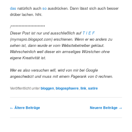
das
natürlich auch
so
ausdrücken. Dann lässt sich auch besser
drüber lachen. hihi.
/***********************
Dieser Post ist nur und ausschließlich auf
T I E F
(mymspro.blogspot.com) erschienen. Wenn er wo anders zu
sehen ist, dann wurde er vom Websitebetreiber geklaut.
Wahrscheinlich weil dieser ein armseliges Würstchen ohne
eigene Kreativität ist.
Wer es also versuchen will, wird von mir bei Google
angeschwärzt und muss mit einem Pagerank von 0 rechnen.
Veröffentlicht unter
bloggen
,
blogosphaere
,
link
,
satire
Beitragsnavigation
←
Ältere Beiträge
Neuere Beiträge
→