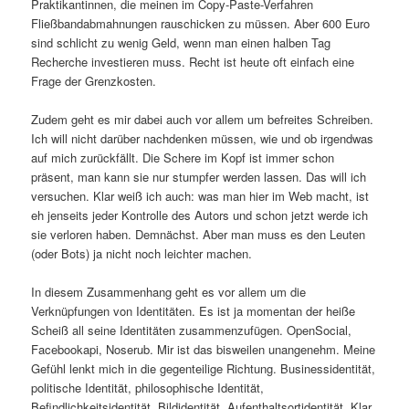
Praktikantinnen, die meinen im Copy-Paste-Verfahren
Fließbandabmahnungen rauschicken zu müssen. Aber 600 Euro
sind schlicht zu wenig Geld, wenn man einen halben Tag
Recherche investieren muss. Recht ist heute oft einfach eine
Frage der Grenzkosten.
Zudem geht es mir dabei auch vor allem um befreites Schreiben.
Ich will nicht darüber nachdenken müssen, wie und ob irgendwas
auf mich zurückfällt. Die Schere im Kopf ist immer schon
präsent, man kann sie nur stumpfer werden lassen. Das will ich
versuchen. Klar weiß ich auch: was man hier im Web macht, ist
eh jenseits jeder Kontrolle des Autors und schon jetzt werde ich
sie verloren haben. Demnächst. Aber man muss es den Leuten
(oder Bots) ja nicht noch leichter machen.
In diesem Zusammenhang geht es vor allem um die
Verknüpfungen von Identitäten. Es ist ja momentan der heiße
Scheiß all seine Identitäten zusammenzufügen. OpenSocial,
Facebookapi, Noserub. Mir ist das bisweilen unangenehm. Meine
Gefühl lenkt mich in die gegenteilige Richtung. Businessidentität,
politische Identität, philosophische Identität,
Befindlichkeitsidentität, Bildidentität, Aufenthaltsortidentität. Klar