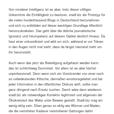
Von minderer Intelligenz ist es aber, trotz dieser völligen
Unkenntnis die Einfältigkeit zu besitzen, stadl.biz als Prototyp für
die vielen hunderttausend Blogs in Deutschland herzunehmen
und sich zu entblöden auf dieser wackligen Grundlage öffentlich
herumzukrakelen. Das geht über die übliche journalistische
Ignoranz und Inkompetenz auf diesem Gebiet deutlich hinaus. Da
haut einer unkoordiniert und wild um sich, während er vor Tränen
in den Augen nicht mal sieht, dass da längst niemand mehr um
ihn herumsteht.
Auch wenn das jetzt als Beleidigung aufgefasst werden kann:
das ist schlichtweg Dummheit. Vor allem ist es aber höchst
unprofessionell. Denn wenn sich ein Vorsitzender von einer noch
so unbedeutenden Klitsche, dermaßen emotionsgeleitet und bar
jeder Information in den öffentlichen Diskurs wirft, sollte man
ganz dringend nach Ersatz suchen. Damit wäre dann wiederum
stadl.biz als notwendiges Korrektiv legitimiert und allgemein der
Ökokreislauf des Webs unter Beweis gestellt. Stadl.biz mag ein
wenig eklig sein. Eben genau so eklig wie Würmer und Maden,
die die verrotteten Kadaver verstorbener Gattungen dahin