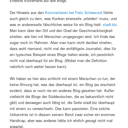
Erlebnis kurzerhand auf alle Blogs.
Der Hinweis aus den
Kommentaren bei Felix Schwenzel
führte
auch gleich zu dem, was Konken einerseits „erleiden“ muss, und
was er andererseits fälschlicher weise für ein Blog hielt:
stadl.biz
.
Man kann über den Stil und den Grad der Geschmacklosigkeit
streiten, wie hier mit Menschen umgegangen wird. Ich finde das
sogar noch im Rahmen. Aber man kann nicht darüber streiten,
dass wohl niemand, nicht mal der einfältigste Journalist, dies für
ein typisches Beispiel eines Blogs halten würde, ich persönlich
nicht mal überhaupt für ein Blog. (Wobei man die Definition
natürlich noch weiter fassen kann)
Wir haben es hier also schlicht mit einem Menschen zu tun, der
keine Ahnung hat, was das überhaupt ist, ein Blog (es erscheint
evident, dass er noch nie ein anderes Blog gesehen hat. Außer
vielleicht die Blogs der Süddeutschen, die es bekanntlich nicht
gibt) und deswegen auch fähig ist, die Seite stadl.biz überhaupt
mit einem zu verwechseln. Das kann passieren. Eine solche
Unkenntnis ist in diesem seinem Beruf zwar sicher ein enormes
Handicap, aber was anderes hätte ich ehrlich gesagt nicht mal
erwartet.