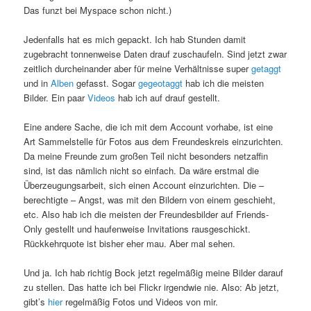
Das funzt bei Myspace schon nicht.)
Jedenfalls hat es mich gepackt. Ich hab Stunden damit
zugebracht tonnenweise Daten drauf zuschaufeln. Sind jetzt zwar
zeitlich durcheinander aber für meine Verhältnisse super
getaggt
und in
Alben
gefasst. Sogar
gegeotaggt
hab ich die meisten
Bilder. Ein paar
Videos
hab ich auf drauf gestellt.
Eine andere Sache, die ich mit dem Account vorhabe, ist eine
Art Sammelstelle für Fotos aus dem Freundeskreis einzurichten.
Da meine Freunde zum großen Teil nicht besonders netzaffin
sind, ist das nämlich nicht so einfach. Da wäre erstmal die
Überzeugungsarbeit, sich einen Account einzurichten. Die –
berechtigte – Angst, was mit den Bildern von einem geschieht,
etc. Also hab ich die meisten der Freundesbilder auf Friends-
Only gestellt und haufenweise Invitations rausgeschickt.
Rückkehrquote ist bisher eher mau. Aber mal sehen.
Und ja. Ich hab richtig Bock jetzt regelmäßig meine Bilder darauf
zu stellen. Das hatte ich bei Flickr irgendwie nie. Also: Ab jetzt,
gibt’s
hier
regelmäßig Fotos und Videos von mir.