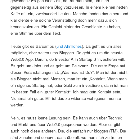
geworden? Es gab eine Zeit, da traf man sich, um sich
gegenseitig aus seinem Blog vorzulesen. In einem kleinen netten
Kaffe mit ein, zweihundert Leuten. Manche fanden das albern und
klar diente eine solche Veranstaltung doch mehr dazu, sich
kennenzulernen. Ein Gesicht hinter der Geschichte zu haben,
eine Stimme über dem Text.
Heute gibt es Barcamps (
und Ähnliches
). Da geht es um alles
mögliche, aber selten ums Bloggen. Da geht es um die neuste
Web2.0 App. Darum, ob Investor A in Startup B investieren will.
Es geht um Jobs und es geht um Relevanz. Die erste Frage auf
diesen Veranstaltungen ist: „Was machst Du?“. Man ist dort nicht
als Blogger, nicht mal Mensch, man ist ein „Kontakt“. Wenn man
ein eigenes Startup hat, oder Geld zum investieren, dann ist man
im besten Fall ein „guter Kontakt“. Ich mag kein Kontakt sein.
Nichtmal ein guter. Mir ist das zu wider so wahrgenommen zu
werden.
Nein, es muss keine Lesung sein. Es kann auch über Technik
und Markt und über Web2.0 gesprochen werden. Aber es gibt
auch noch diese anderen. Die, die einfach nur bloggen (TM). Die
sind zunehmend genervt, dass überall, wo man sich zu treffen