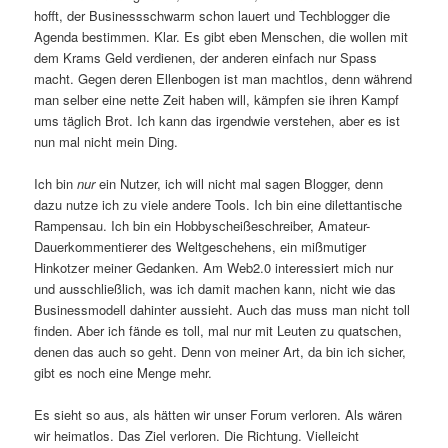
hofft, der Businessschwarm schon lauert und Techblogger die
Agenda bestimmen. Klar. Es gibt eben Menschen, die wollen mit
dem Krams Geld verdienen, der anderen einfach nur Spass
macht. Gegen deren Ellenbogen ist man machtlos, denn während
man selber eine nette Zeit haben will, kämpfen sie ihren Kampf
ums täglich Brot. Ich kann das irgendwie verstehen, aber es ist
nun mal nicht mein Ding.
Ich bin
nur
ein Nutzer, ich will nicht mal sagen Blogger, denn
dazu nutze ich zu viele andere Tools. Ich bin eine dilettantische
Rampensau. Ich bin ein Hobbyscheißeschreiber, Amateur-
Dauerkommentierer des Weltgeschehens, ein mißmutiger
Hinkotzer meiner Gedanken. Am Web2.0 interessiert mich nur
und ausschließlich, was ich damit machen kann, nicht wie das
Businessmodell dahinter aussieht. Auch das muss man nicht toll
finden. Aber ich fände es toll, mal nur mit Leuten zu quatschen,
denen das auch so geht. Denn von meiner Art, da bin ich sicher,
gibt es noch eine Menge mehr.
Es sieht so aus, als hätten wir unser Forum verloren. Als wären
wir heimatlos. Das Ziel verloren. Die Richtung. Vielleicht