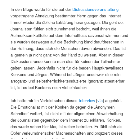
In den Blogs wurde für die auf der
Diskussionsveranstaltung
vorgetragene Abneigung bestimmter Herrn gegen das Internet
immer wieder die übliche Erklärung herangezogen. Die geht so:
Journalisten fühlen sich zunehmend bedroht, weil ihnen die
Aufmerksamkeitfelle auf dem Internetfluss davonschwimmen und
sie würden deswegen auf die Bedrohung blind draufdreschen in
der Hoffnung, dass sich die Menschen davon abwenden. Das ist
allgemein ja nicht ganz von der Hand zu weisen. Aber in dieser
Diskussionsrunde konnte man dies für keinen der Teilnehmer
gelten lassen. Jedenfalls nicht für die beiden Hauptkrawallieros
Konkens und Jörges. Während bei Jörges unschwer eine rein
arroganz- und selbstherrlichkeitsinduzierte Ignoranz attestierbar
ist, ist es bei Konkens noch viel einfacher:
Ich hatte mir im Vorfeld schon dieses
Interview
[
via
] angehört.
Die Emotionaliät mit der Konken da gegen die „Anonymen
Schreiber“ wettert, ist nicht mit der allgemeinen Abwehrhaltung
der Journalisten gegenüber dem Internet zu erklären. Konken,
das wurde schon hier klar, ist selber betroffen. Er fühlt sich als
Opfer verleumdnerischer Machenschaften und projiziert dieses