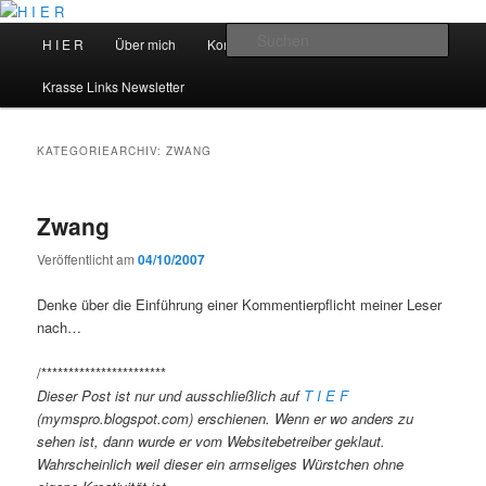
Zum
Zum
primären
sekundären
Hauptmenü
Such
H I E R
Über mich
Kontakt
Talks
Inhalt
Inhalt
springen
springen
H I E R
Krasse Links Newsletter
KATEGORIEARCHIV:
ZWANG
Zwang
Veröffentlicht am
04/10/2007
Denke über die Einführung einer Kommentierpflicht meiner Leser
nach…
/***********************
Dieser Post ist nur und ausschließlich auf
T I E F
(mymspro.blogspot.com) erschienen. Wenn er wo anders zu
sehen ist, dann wurde er vom Websitebetreiber geklaut.
Wahrscheinlich weil dieser ein armseliges Würstchen ohne