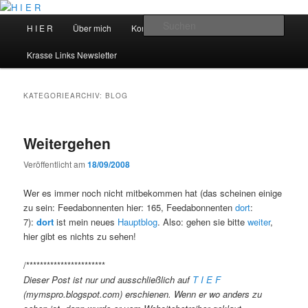
Zum
Zum
primären
sekundären
Hauptmenü
Such
H I E R
Über mich
Kontakt
Talks
Inhalt
Inhalt
springen
springen
H I E R
Krasse Links Newsletter
KATEGORIEARCHIV:
BLOG
Weitergehen
Veröffentlicht am
18/09/2008
Wer es immer noch nicht mitbekommen hat (das scheinen einige
zu sein: Feedabonnenten hier: 165, Feedabonnenten
dort
:
7):
dort
ist mein neues
Hauptblog
. Also: gehen sie bitte
weiter
,
hier gibt es nichts zu sehen!
/***********************
Dieser Post ist nur und ausschließlich auf
T I E F
(mymspro.blogspot.com) erschienen. Wenn er wo anders zu