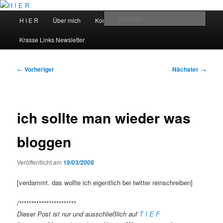
Zum
primären
Hauptmenü
Such
H I E R
Über mich
Kontakt
Talks
Inhalt
springen
H I E R
Krasse Links Newsletter
Beitragsnavigation
←
Vorheriger
Nächster
→
ich sollte man wieder was
bloggen
Veröffentlicht am
19/03/2008
[verdammt. das wollte ich eigentlich bei twitter reinschreiben]
/***********************
Dieser Post ist nur und ausschließlich auf
T I E F