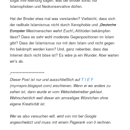
sogar ihre Meinung sagen, was bei Broder sonst nur
Islamophoben und Neokonservative dürfen.
Hat der Broder etwa mal was verstanden? Vielleicht, dass sich
der radikale Islamismus nicht durch Xenophobie und „
Deutsche
Europäer
Westmenschen wehrt Euch!
„-Attitüden bekämpfen
lässt? Dass es sehr wohl moderate Gegenpositionen im Islam
gibt? Dass der Islamismus nur mit dem Islam und nicht gegen
ihn bekämpft werden kann? Und, ganz nebenbei, dass das
Internet doch nicht böse ist? Es wäre ja ein Wunder. Aber warten
wir’s ab.
/***********************
Dieser Post ist nur und ausschließlich auf
T I E F
(mymspro.blogspot.com) erschienen. Wenn er wo anders zu
sehen ist, dann wurde er vom Websitebetreiber geklaut.
Wahrscheinlich weil dieser ein armseliges Würstchen ohne
eigene Kreativität ist.
Wer es also versuchen will, wird von mir bei Google
angeschwärzt und muss mit einem Pagerank von 0 rechnen.