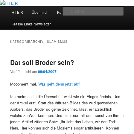
Zum
Zum
primären
sekundären
Hauptmenü
Such
H I E R
Über mich
Kontakt
Talks
Inhalt
Inhalt
springen
springen
H I E R
Krasse Links Newsletter
KATEGORIEARCHIV:
ISLAMISMUS
Dat soll Broder sein?
Veröffentlicht am
09/04/2007
Moooment mal.
Was geht denn jetzt ab?
Ich mein: allein die Überschrift wirkt wie ein Eingeständnis. Und
der Artikel erst. Statt des diffusen Bildes des wild gewordenen
Arabers, das Broder so gerne zeichnet, lässt er tatsächlich
welche zu Wort kommen. Und nicht nur mit dem sonst von ihm in
jedem Artikel zitierten Satz: „Ihr liebt das Leben, wir den Tod“.
Nein. Hier können sich die Moslems sogar artikulieren. Können