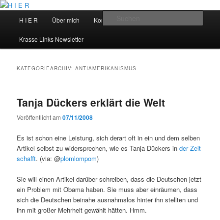
Zum
Zum
primären
sekundären
Hauptmenü
Such
H I E R
Über mich
Kontakt
Talks
Inhalt
Inhalt
springen
springen
H I E R
Krasse Links Newsletter
KATEGORIEARCHIV:
ANTIAMERIKANISMUS
Tanja Dückers erklärt die Welt
Veröffentlicht am
07/11/2008
Es ist schon eine Leistung, sich derart oft in ein und dem selben
Artikel selbst zu widersprechen, wie es Tanja Dückers in
der Zeit
schafft
. (via: @
plomlompom
)
Sie will einen Artikel darüber schreiben, dass die Deutschen jetzt
ein Problem mit Obama haben. Sie muss aber einräumen, dass
sich die Deutschen beinahe ausnahmslos hinter ihn stellten und
ihn mit großer Mehrheit gewählt hätten. Hmm.