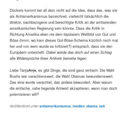
Dückers kommt bei all dem nicht auf die Idee, dass das, was sie
als Antiamerikanismus bezeichnet, vielleicht tatsächlich die
direkte, sachbezogene und berechtigte Kritik an der amtierenden
amerikanischen Regierung sein könnte. Dass die Kritik in
Richtung Amerika eben nie dem bipolarem Weltbild von Gut und
Böse (hmm, wo kam dieses Gut-Böse-Schema kürzlich noch mal
her und von wem wurde es kritisiert?) entsprach, dass sie den
Europäern unterstellt.
Dabei würde das doch auf einen Schlag
alle Widersprüche ihres Artikels beiseite fegen.
Liebe Tanja
Anja
, es gibt Dinge, die sind ganz einfach: Die Wahl
Bushs war verachtenswert, die Wahl Obamas bewundernswert.
Das eine wurde verachtet, das andere bewundert. Aber warum
die einfache, nahe liegende Antwort akzeptieren, wenn man doch
polemisieren will?
Veröffentlicht unter
antiamerikanismus
,
medien
,
obama
,
zeit