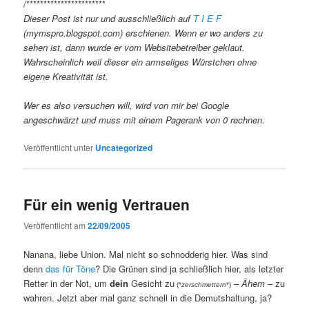
/***********************
Dieser Post ist nur und ausschließlich auf
T I E F
(mymspro.blogspot.com) erschienen. Wenn er wo anders zu
sehen ist, dann wurde er vom Websitebetreiber geklaut.
Wahrscheinlich weil dieser ein armseliges Würstchen ohne
eigene Kreativität ist.
Wer es also versuchen will, wird von mir bei Google
angeschwärzt und muss mit einem Pagerank von 0 rechnen.
Veröffentlicht unter
Uncategorized
Für ein wenig Vertrauen
Veröffentlicht am
22/09/2005
Nanana, liebe Union. Mal nicht so schnodderig hier. Was sind
denn
das für Töne
? Die Grünen sind ja schließlich hier, als letzter
Retter in der Not, um
dein
Gesicht zu
–
Ähem
– zu
(*
zerschmettern
*)
wahren. Jetzt aber mal ganz schnell in die Demutshaltung, ja?