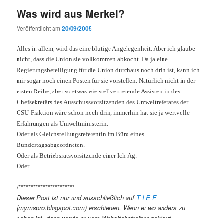
Was wird aus Merkel?
Veröffentlicht am
20/09/2005
Alles in allem, wird das eine blutige Angelegenheit. Aber ich glaube
nicht, dass die Union sie vollkommen abkocht. Da ja eine
Regierungsbeteiligung für die Union durchaus noch drin ist, kann ich
mir sogar noch einen Posten für sie vorstellen. Natürlich nicht in der
ersten Reihe, aber so etwas wie stellvertretende Assistentin des
Chefsekretärs des Ausschussvorsitzenden des Umweltreferates der
CSU-Fraktion wäre schon noch drin, immerhin hat sie ja wertvolle
Erfahrungen als Umweltministerin.
Oder als Gleichstellungsreferentin im Büro eines
Bundestagsabgeordneten.
Oder als Betriebsratsvorsitzende einer Ich-Ag.
Oder …
/***********************
Dieser Post ist nur und ausschließlich auf
T I E F
(mymspro.blogspot.com) erschienen. Wenn er wo anders zu
sehen ist, dann wurde er vom Websitebetreiber geklaut.