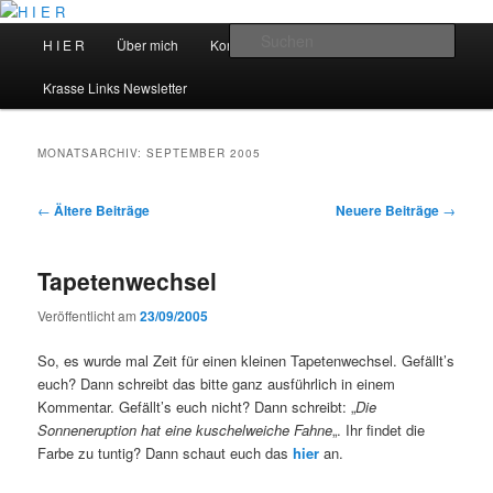
Zum
Zum
primären
sekundären
Hauptmenü
Such
H I E R
Über mich
Kontakt
Talks
Inhalt
Inhalt
springen
springen
H I E R
Krasse Links Newsletter
MONATSARCHIV:
SEPTEMBER 2005
Beitragsnavigation
←
Ältere Beiträge
Neuere Beiträge
→
Tapetenwechsel
Veröffentlicht am
23/09/2005
So, es wurde mal Zeit für einen kleinen Tapetenwechsel. Gefällt’s
euch? Dann schreibt das bitte ganz ausführlich in einem
Kommentar. Gefällt’s euch nicht? Dann schreibt: „
Die
Sonneneruption hat eine kuschelweiche Fahne
„. Ihr findet die
Farbe zu tuntig? Dann schaut euch das
hier
an.