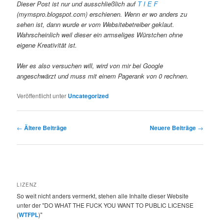
Dieser Post ist nur und ausschließlich auf
T I E F
(mymspro.blogspot.com) erschienen. Wenn er wo anders zu
sehen ist, dann wurde er vom Websitebetreiber geklaut.
Wahrscheinlich weil dieser ein armseliges Würstchen ohne
eigene Kreativität ist.
Wer es also versuchen will, wird von mir bei Google
angeschwärzt und muss mit einem Pagerank von 0 rechnen.
Veröffentlicht unter
Uncategorized
Beitragsnavigation
←
Ältere Beiträge
Neuere Beiträge
→
LIZENZ
So weit nicht anders vermerkt, stehen alle Inhalte dieser Website
unter der "DO WHAT THE FUCK YOU WANT TO PUBLIC LICENSE
(
WTFPL
)"