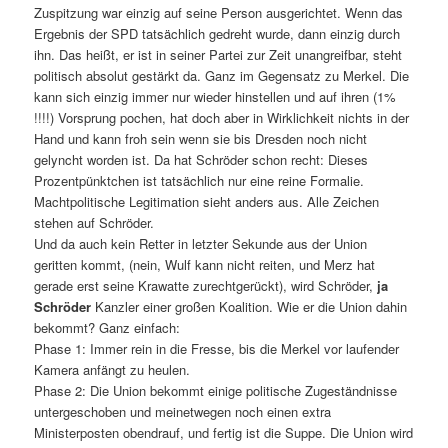
Zuspitzung war einzig auf seine Person ausgerichtet. Wenn das
Ergebnis der SPD tatsächlich gedreht wurde, dann einzig durch
ihn. Das heißt, er ist in seiner Partei zur Zeit unangreifbar, steht
politisch absolut gestärkt da. Ganz im Gegensatz zu Merkel. Die
kann sich einzig immer nur wieder hinstellen und auf ihren (1%
!!!!) Vorsprung pochen, hat doch aber in Wirklichkeit nichts in der
Hand und kann froh sein wenn sie bis Dresden noch nicht
gelyncht worden ist. Da hat Schröder schon recht: Dieses
Prozentpünktchen ist tatsächlich nur eine reine Formalie.
Machtpolitische Legitimation sieht anders aus. Alle Zeichen
stehen auf Schröder.
Und da auch kein Retter in letzter Sekunde aus der Union
geritten kommt, (nein, Wulf kann nicht reiten, und Merz hat
gerade erst seine Krawatte zurechtgerückt), wird Schröder,
ja
Schröder
Kanzler einer großen Koalition. Wie er die Union dahin
bekommt? Ganz einfach:
Phase 1: Immer rein in die Fresse, bis die Merkel vor laufender
Kamera anfängt zu heulen.
Phase 2: Die Union bekommt einige politische Zugeständnisse
untergeschoben und meinetwegen noch einen extra
Ministerposten obendrauf, und fertig ist die Suppe. Die Union wird