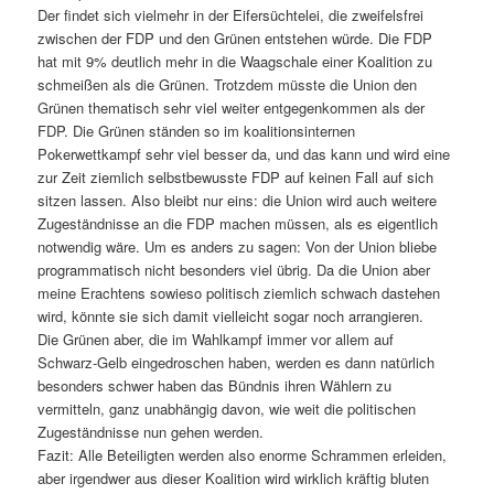
Der findet sich vielmehr in der Eifersüchtelei, die zweifelsfrei
zwischen der FDP und den Grünen entstehen würde. Die FDP
hat mit 9% deutlich mehr in die Waagschale einer Koalition zu
schmeißen als die Grünen. Trotzdem müsste die Union den
Grünen thematisch sehr viel weiter entgegenkommen als der
FDP. Die Grünen ständen so im koalitionsinternen
Pokerwettkampf sehr viel besser da, und das kann und wird eine
zur Zeit ziemlich selbstbewusste FDP auf keinen Fall auf sich
sitzen lassen. Also bleibt nur eins: die Union wird auch weitere
Zugeständnisse an die FDP machen müssen, als es eigentlich
notwendig wäre. Um es anders zu sagen: Von der Union bliebe
programmatisch nicht besonders viel übrig. Da die Union aber
meine Erachtens sowieso politisch ziemlich schwach dastehen
wird, könnte sie sich damit vielleicht sogar noch arrangieren.
Die Grünen aber, die im Wahlkampf immer vor allem auf
Schwarz-Gelb eingedroschen haben, werden es dann natürlich
besonders schwer haben das Bündnis ihren Wählern zu
vermitteln, ganz unabhängig davon, wie weit die politischen
Zugeständnisse nun gehen werden.
Fazit: Alle Beteiligten werden also enorme Schrammen erleiden,
aber irgendwer aus dieser Koalition wird wirklich kräftig bluten