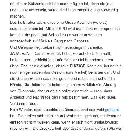
mit dieser Spitzenkandidatin noch möglich ist, denn sie jetzt
noch auszuwechseln, würde die Union endgültig unglaubwürdig
machen.
Das heißt aber auch, dass eine Große Koalition (vorerst)
ausgeschlossen ist. Mit der SPD wird man nicht mehr sprechen
können, die pocht auf Schröder und wartet ansonsten
schadenfroh auf Merkels Gang nach Canossa.
Und Canossa liegt bekanntlich neuerdings in Jamaika.
JAJAJAJA – Das ist wohl jetzt das, worauf die Union hofft, –
hoffen kann. Ihr bleibt jetzt nämlich gar nichts anderes mehr
übrig. Das ist die
einzige
, absolut
EINZIGE
Koalition, bei der sie
noch einigermaßen das Gesicht (das Merkel) behalten darf. Und
die Grünen wissen das sehr genau und reiben sich schon die
Hände. Die Union hat ja bekanntlich nicht wirklich viel Ahnung
von Ökonomie, aber auch sie sollte eigentlich wissen, dass
Angebot und Nachfrage den Preis bestimmen. Das wird teuer.
Verdammt teuer.
Kein Wunder, dass Joschka so überraschend das Feld
geräumt
hat. Die stellen sich nämlich auf Verhandlungen ein, an denen er
einfach nicht mitwirken kann, wenn er sich nicht unglaubwürdig
machen will. Die Drecksarbeit überlässt er den anderen. (Wie war