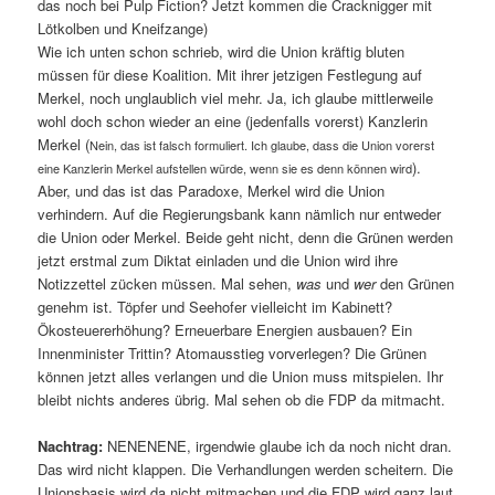
das noch bei Pulp Fiction? Jetzt kommen die Cracknigger mit
Lötkolben und Kneifzange)
Wie ich unten schon schrieb, wird die Union kräftig bluten
müssen für diese Koalition. Mit ihrer jetzigen Festlegung auf
Merkel, noch unglaublich viel mehr. Ja, ich glaube mittlerweile
wohl doch schon wieder an eine (jedenfalls vorerst) Kanzlerin
Merkel (
Nein, das ist falsch formuliert. Ich glaube, dass die Union vorerst
).
eine Kanzlerin Merkel aufstellen würde, wenn sie es denn können wird
Aber, und das ist das Paradoxe, Merkel wird die Union
verhindern. Auf die Regierungsbank kann nämlich nur entweder
die Union oder Merkel. Beide geht nicht, denn die Grünen werden
jetzt erstmal zum Diktat einladen und die Union wird ihre
Notizzettel zücken müssen. Mal sehen,
was
und
wer
den Grünen
genehm ist. Töpfer und Seehofer vielleicht im Kabinett?
Ökosteuererhöhung? Erneuerbare Energien ausbauen? Ein
Innenminister Trittin? Atomausstieg vorverlegen? Die Grünen
können jetzt alles verlangen und die Union muss mitspielen. Ihr
bleibt nichts anderes übrig. Mal sehen ob die FDP da mitmacht.
Nachtrag:
NENENENE, irgendwie glaube ich da noch nicht dran.
Das wird nicht klappen. Die Verhandlungen werden scheitern. Die
Unionsbasis wird da nicht mitmachen und die FDP wird ganz laut