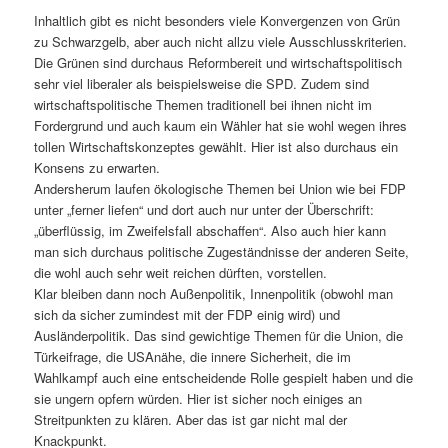
Inhaltlich gibt es nicht besonders viele Konvergenzen von Grün
zu Schwarzgelb, aber auch nicht allzu viele Ausschlusskriterien.
Die Grünen sind durchaus Reformbereit und wirtschaftspolitisch
sehr viel liberaler als beispielsweise die SPD. Zudem sind
wirtschaftspolitische Themen traditionell bei ihnen nicht im
Fordergrund und auch kaum ein Wähler hat sie wohl wegen ihres
tollen Wirtschaftskonzeptes gewählt. Hier ist also durchaus ein
Konsens zu erwarten.
Andersherum laufen ökologische Themen bei Union wie bei FDP
unter „ferner liefen“ und dort auch nur unter der Überschrift:
„überflüssig, im Zweifelsfall abschaffen“. Also auch hier kann
man sich durchaus politische Zugeständnisse der anderen Seite,
die wohl auch sehr weit reichen dürften, vorstellen.
Klar bleiben dann noch Außenpolitik, Innenpolitik (obwohl man
sich da sicher zumindest mit der FDP einig wird) und
Ausländerpolitik. Das sind gewichtige Themen für die Union, die
Türkeifrage, die USAnähe, die innere Sicherheit, die im
Wahlkampf auch eine entscheidende Rolle gespielt haben und die
sie ungern opfern würden. Hier ist sicher noch einiges an
Streitpunkten zu klären. Aber das ist gar nicht mal der
Knackpunkt.