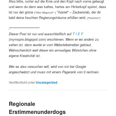
Also bitte, runter auf die Knie und den Kopf nach vorne gebeugt
und wenn du dann was kaltes, hartes am Hinterkopf spürst, dass
ist nur der grüne
*
hüstel
* –
Zauberstab, der dir
(*
36er Magnum
* -)
bald deine feuchten Regierungsträume erfüllen wird.
(
*hehehe
*)
/***********************
Dieser Post ist nur und ausschließlich auf
T I E F
(mymspro.blogspot.com) erschienen. Wenn er wo anders zu
sehen ist, dann wurde er vom Websitebetreiber geklaut.
Wahrscheinlich weil dieser ein armseliges Würstchen ohne
eigene Kreativität ist.
Wer es also versuchen will, wird von mir bei Google
angeschwärzt und muss mit einem Pagerank von 0 rechnen.
Veröffentlicht unter
Uncategorized
Regionale
Erstimmenunderdogs