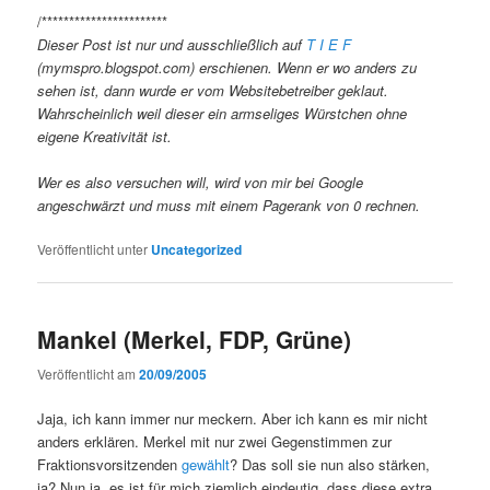
/***********************
Dieser Post ist nur und ausschließlich auf
T I E F
(mymspro.blogspot.com) erschienen. Wenn er wo anders zu
sehen ist, dann wurde er vom Websitebetreiber geklaut.
Wahrscheinlich weil dieser ein armseliges Würstchen ohne
eigene Kreativität ist.
Wer es also versuchen will, wird von mir bei Google
angeschwärzt und muss mit einem Pagerank von 0 rechnen.
Veröffentlicht unter
Uncategorized
Mankel (Merkel, FDP, Grüne)
Veröffentlicht am
20/09/2005
Jaja, ich kann immer nur meckern. Aber ich kann es mir nicht
anders erklären. Merkel mit nur zwei Gegenstimmen zur
Fraktionsvorsitzenden
gewählt
? Das soll sie nun also stärken,
ja? Nun ja, es ist für mich ziemlich eindeutig, dass diese extra