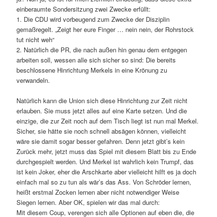
einberaumte Sondersitzung zwei Zwecke erfüllt:
1. Die CDU wird vorbeugend zum Zwecke der Disziplin
gemaßregelt. „Zeigt her eure Finger … nein nein, der Rohrstock
tut nicht weh“
2. Natürlich die PR, die nach außen hin genau dem entgegen
arbeiten soll, wessen alle sich sicher so sind: Die bereits
beschlossene Hinrichtung Merkels in eine Krönung zu
verwandeln.
Natürlich kann die Union sich diese Hinrichtung zur Zeit nicht
erlauben. Sie muss jetzt alles auf eine Karte setzen. Und die
einzige, die zur Zeit noch auf dem Tisch liegt ist nun mal Merkel.
Sicher, sie hätte sie noch schnell absägen können, vielleicht
wäre sie damit sogar besser gefahren. Denn jetzt gibt’s kein
Zurück mehr, jetzt muss das Spiel mit diesem Blatt bis zu Ende
durchgespielt werden. Und Merkel ist wahrlich kein Trumpf, das
ist kein Joker, eher die Arschkarte aber vielleicht hilft es ja doch
einfach mal so zu tun als wär’s das Ass. Von Schröder lernen,
heißt erstmal Zocken lernen aber nicht notwendiger Weise
Siegen lernen. Aber OK, spielen wir das mal durch:
Mit diesem Coup, verengen sich alle Optionen auf eben die, die