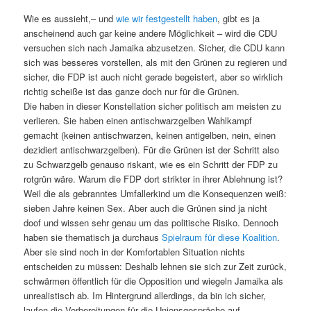
Wie es aussieht,– und
wie wir festgestellt haben
, gibt es ja
anscheinend auch gar keine andere Möglichkeit – wird die CDU
versuchen sich nach Jamaika abzusetzen. Sicher, die CDU kann
sich was besseres vorstellen, als mit den Grünen zu regieren und
sicher, die FDP ist auch nicht gerade begeistert, aber so wirklich
richtig scheiße ist das ganze doch nur für die Grünen.
Die haben in dieser Konstellation sicher politisch am meisten zu
verlieren. Sie haben einen antischwarzgelben Wahlkampf
gemacht (keinen antischwarzen, keinen antigelben, nein, einen
dezidiert antischwarzgelben). Für die Grünen ist der Schritt also
zu Schwarzgelb genauso riskant, wie es ein Schritt der FDP zu
rotgrün wäre. Warum die FDP dort strikter in ihrer Ablehnung ist?
Weil die als gebranntes Umfallerkind um die Konsequenzen weiß:
sieben Jahre keinen Sex. Aber auch die Grünen sind ja nicht
doof und wissen sehr genau um das politische Risiko. Dennoch
haben sie thematisch ja durchaus
Spielraum für diese Koalition
.
Aber sie sind noch in der Komfortablen Situation nichts
entscheiden zu müssen: Deshalb lehnen sie sich zur Zeit zurück,
schwärmen öffentlich für die Opposition und wiegeln Jamaika als
unrealistisch ab. Im Hintergrund allerdings, da bin ich sicher,
laufen die Vorbereitungen für die Unionsgespräche auf