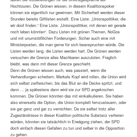
Hochtouren. Die Grünen wissen, in diesem Koalitionspoker
können sie eigentlich nur gewinnen. Mit Sicherheit werden dieser
Stunden bereits Giftlisten erstellt. Eine Liste: „Unionspolitiker, die
wir doof finden.“ Eine Liste: „Unionspolitiker, mit denen wir gerade
noch leben könnten“. Dazu Listen mit grünen Themen, NoGos
und mit unumstößlichen Forderungen. Sicher auch eine mit
Ministerposten, die man gerne für sich beanspruchen würde. Die
Listen werden lang, die Listen werden hart. Die Grünen werden
versuchen die Grenze alles Machbaren auszuloten. Fraglich
bleibt, was dann mit dieser Grenze geschieht.
Denn die Grünen wissen auch, was passiert, wenn die
Verhandlungen scheitern. Merkels Kopf wird rollen, die Union wird
sich selbst zerfleischen, bis das Blut an die Decke spritzt, und
dann … ja spätestens dann wird sie zur SPD angekrochen
kommen. Die Grünen könnten das mit einkalkulieren. Sie haben
also einerseits die Option, die Union komplett fernzusteuern, oder
sie gar ganz und gar zu vernichten. Da sie selbst trotz aller
Zugeständnisse in dieser Koalition politische Substanz verlieren
würden, könnten sie tatsächlich in Erwägung ziehen, der SPD
doch einfach diesen Gefallen zu tun und selber in die Opposition
zu gehen.