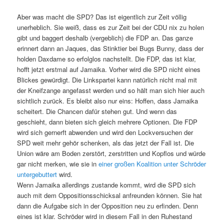
Aber was macht die SPD? Das ist eigentlich zur Zeit völlig
unerheblich. Sie weiß, dass es zur Zeit bei der CDU nix zu holen
gibt und baggert deshalb (vergeblich) die FDP an. Das ganze
erinnert dann an Jaques, das Stinktier bei Bugs Bunny, dass der
holden Daxdame so erfolglos nachstellt. Die FDP, das ist klar,
hofft jetzt erstmal auf Jamaika. Vorher wird die SPD nicht eines
Blickes gewürdigt. Die Linkspartei kann natürlich nicht mal mit
der Kneifzange angefasst werden und so hält man sich hier auch
sichtlich zurück. Es bleibt also nur eins: Hoffen, dass Jamaika
scheitert. Die Chancen dafür stehen gut. Und wenn das
geschieht, dann bieten sich gleich mehrere Optionen. Die FDP
wird sich gernerft abwenden und wird den Lockversuchen der
SPD weit mehr gehör schenken, als das jetzt der Fall ist. Die
Union wäre am Boden zerstört, zerstritten und Kopflos und würde
gar nicht merken, wie sie in
einer großen Koalition unter Schröder
untergebuttert
wird.
Wenn Jamaika allerdings zustande kommt, wird die SPD sich
auch mit dem Oppositionsschicksal anfreunden können. Sie hat
dann die Aufgabe sich in der Opposition neu zu erfinden. Denn
eines ist klar. Schröder wird in diesem Fall in den Ruhestand