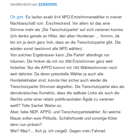
Veröffentlicht am
22/09/2005
Oh gott
. Es laufen exakt 914 NPD-Erststimmenwähler in meiner
Nachbarschaft rum. Erschreckend. Vor allem ist das eine
Stimme mehr als „Die Tierschutzpartei“ auf sich vereinen konnte.
(Ich denke gerade an Hitler, den alten Hundenarr … hmmm, da
bin ich ja doch ganz froh, dass es die Tierschutzpartei gibt. Die
würden sonst bestimmt alle NPD wählen)
Von solchen Ergebnissen kann „Die Partei“ allerdings nur
träumen. Die hinken da mit nur 359 Erststimmen ganz weit
hinterher. Nur die APPD kommt mit 163 Wählerstimmen noch
weit dahinter. Da deren potentielle Wähler ja auch alle
Hundeliebhaber sind, konnte hier sicher auch wieder die
Tierschutzpartei Stimmen abgreifen. Die Tierschutzpartei also als
demokratisches Korrektiv, dass die radikale Linke als auch die
Rechte unter einer relativ politikneutralen Ägide zu vereinen
weiß? Tolle Sache! Weiter so.
Aber, liebe NDP- APPD- und Tierschutzparteiwähler: An welche
Mauer sollen eure Pittbulls, Schäferhunde und sonstige Köter
denn nun pinkeln?
Wie? Was?… Ach ja, ich vergaß. Gegen mein Fahrrad.