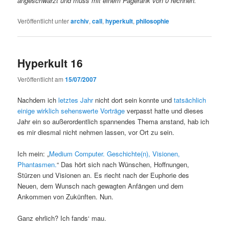
angeschwärzt und muss mit einem Pagerank von 0 rechnen.
Veröffentlicht unter
archiv
,
call
,
hyperkult
,
philosophie
Hyperkult 16
Veröffentlicht am
15/07/2007
Nachdem ich
letztes Jahr
nicht dort sein konnte und
tatsächlich
einige wirklich sehenswerte Vorträge
verpasst hatte und dieses
Jahr ein so außerordentlich spannendes Thema anstand, hab ich
es mir diesmal nicht nehmen lassen, vor Ort zu sein.
Ich mein: „
Medium Computer. Geschichte(n), Visionen,
Phantasmen.
“ Das hört sich nach Wünschen, Hoffnungen,
Stürzen und Visionen an. Es riecht nach der Euphorie des
Neuen, dem Wunsch nach gewagten Anfängen und dem
Ankommen von Zukünften. Nun.
Ganz ehrlich? Ich fands‘ mau.