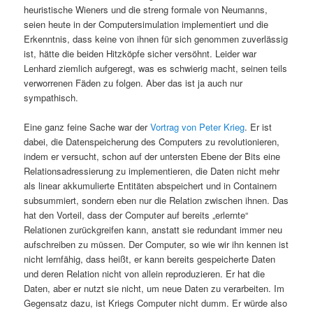
heuristische Wieners und die streng formale von Neumanns,
seien heute in der Computersimulation implementiert und die
Erkenntnis, dass keine von ihnen für sich genommen zuverlässig
ist, hätte die beiden Hitzköpfe sicher versöhnt. Leider war
Lenhard ziemlich aufgeregt, was es schwierig macht, seinen teils
verworrenen Fäden zu folgen. Aber das ist ja auch nur
sympathisch.
Eine ganz feine Sache war der
Vortrag von Peter Krieg
. Er ist
dabei, die Datenspeicherung des Computers zu revolutionieren,
indem er versucht, schon auf der untersten Ebene der Bits eine
Relationsadressierung zu implementieren, die Daten nicht mehr
als linear akkumulierte Entitäten abspeichert und in Containern
subsummiert, sondern eben nur die Relation zwischen ihnen. Das
hat den Vorteil, dass der Computer auf bereits „erlernte“
Relationen zurückgreifen kann, anstatt sie redundant immer neu
aufschreiben zu müssen. Der Computer, so wie wir ihn kennen ist
nicht lernfähig, dass heißt, er kann bereits gespeicherte Daten
und deren Relation nicht von allein reproduzieren. Er hat die
Daten, aber er nutzt sie nicht, um neue Daten zu verarbeiten. Im
Gegensatz dazu, ist Kriegs Computer nicht dumm. Er würde also