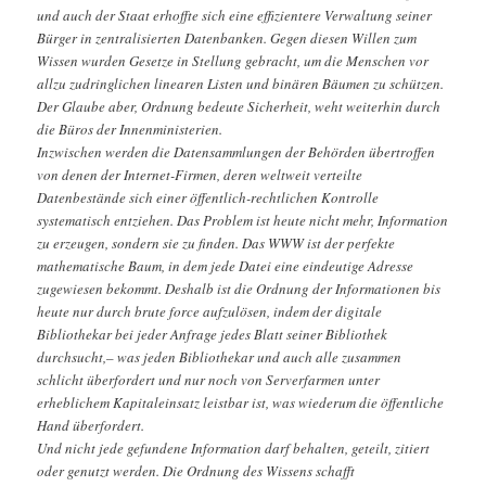
und auch der Staat erhoffte sich eine effizientere Verwaltung seiner
Bürger in zentralisierten Datenbanken. Gegen diesen Willen zum
Wissen wurden Gesetze in Stellung gebracht, um die Menschen vor
allzu zudringlichen linearen Listen und binären Bäumen zu schützen.
Der Glaube aber, Ordnung bedeute Sicherheit, weht weiterhin durch
die Büros der Innenministerien.
Inzwischen werden die Datensammlungen der Behörden übertroffen
von denen der Internet-Firmen, deren weltweit verteilte
Datenbestände sich einer öffentlich-rechtlichen Kontrolle
systematisch entziehen. Das Problem ist heute nicht mehr, Information
zu erzeugen, sondern sie zu finden. Das WWW ist der perfekte
mathematische Baum, in dem jede Datei eine eindeutige Adresse
zugewiesen bekommt. Deshalb ist die Ordnung der Informationen bis
heute nur durch brute force aufzulösen, indem der digitale
Bibliothekar bei jeder Anfrage jedes Blatt seiner Bibliothek
durchsucht,– was jeden Bibliothekar und auch alle zusammen
schlicht überfordert und nur noch von Serverfarmen unter
erheblichem Kapitaleinsatz leistbar ist, was wiederum die öffentliche
Hand überfordert.
Und nicht jede gefundene Information darf behalten, geteilt, zitiert
oder genutzt werden. Die Ordnung des Wissens schafft