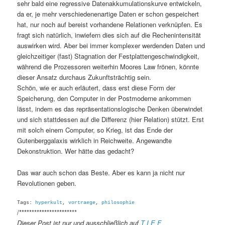
sehr bald eine regressive Datenakkumulationskurve entwickeln,
da er, je mehr verschiedenenartige Daten er schon gespeichert
hat, nur noch auf bereist vorhandene Relationen verknüpfen. Es
fragt sich natürlich, inwiefern dies sich auf die Rechenintensität
auswirken wird. Aber bei immer komplexer werdenden Daten und
gleichzeitiger (fast) Stagnation der Festplattengeschwindigkeit,
während die Prozessoren weiterhin Moores Law frönen, könnte
dieser Ansatz durchaus Zukunftsträchtig sein.
Schön, wie er auch erläutert, dass erst diese Form der
Speicherung, den Computer in der Postmoderne ankommen
lässt, indem es das repräsentationslogische Denken überwindet
und sich stattdessen auf die Differenz (hier Relation) stützt. Erst
mit solch einem Computer, so Krieg, ist das Ende der
Gutenberggalaxis wirklich in Reichweite. Angewandte
Dekonstruktion. Wer hätte das gedacht?
Das war auch schon das Beste. Aber es kann ja nicht nur
Revolutionen geben.
Tags:
hyperkult
,
vortraege
,
philosophie
/***********************
Dieser Post ist nur und ausschließlich auf
T I E F