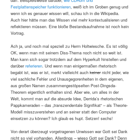
darf. Beispielsweise darüber,
wie CDRom und
Festplattenspeicher funktionieren
, weiß ich im Groben genug und
wenn ich es genauer wissen will, schau ich in die Wikipedia.
Auch hier hätte man das Wissen viel mehr kontextualisieren und
reflektieren müssen. Eine bloße Bestandsaufnahme ist noch kein
Vortrag.
Ach ja, und noch mal speziell zu Herrn Holtwiesche. Es ist völlig
OK, wenn man mit seinem Diss-Thema noch nicht so weit ist.
Man kann sich sogar trotzdem auf dem Hyperkult hinstellen und
darüber
referieren
. Und wenn man einigermaßen rhetorisch
begabt ist, was er ist, merkt vielleicht auch
keiner
nicht jeder, wie
viel sachliche Fehler und Unausgegorenheiten in dem eigenen,
aus großen Namen zusammengestöpselten Post-Dingsda-
Theorem eigentlich enthalten sind. Aber wie, um alles in der
Welt, kommt man auf die absurde Idee, Derrida’s rhetorischen
Pappkameraden – das „transzendentale Signifikat“ – als Theorie-
Modell misszuverstehen und an seiner statt den Computer
einsetzen zu können? Ich glaub es hupt. Setzen! sechs!
Von derart überzeugt vorgetragenen Unwissen war Gott sei Dank
nicht so viel vorhanden. Allerdings – wieso Gott sei Dank? Denn