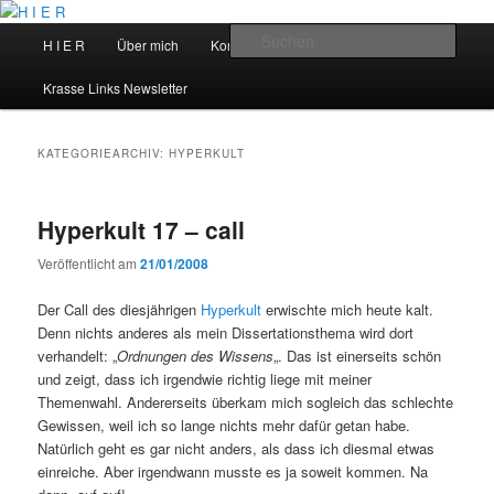
Zum
Zum
primären
sekundären
Hauptmenü
Such
H I E R
Über mich
Kontakt
Talks
Inhalt
Inhalt
springen
springen
H I E R
Krasse Links Newsletter
KATEGORIEARCHIV:
HYPERKULT
Hyperkult 17 – call
Veröffentlicht am
21/01/2008
Der Call des diesjährigen
Hyperkult
erwischte mich heute kalt.
Denn nichts anderes als mein Dissertationsthema wird dort
verhandelt: „
Ordnungen des Wissens
„. Das ist einerseits schön
und zeigt, dass ich irgendwie richtig liege mit meiner
Themenwahl. Andererseits überkam mich sogleich das schlechte
Gewissen, weil ich so lange nichts mehr dafür getan habe.
Natürlich geht es gar nicht anders, als dass ich diesmal etwas
einreiche. Aber irgendwann musste es ja soweit kommen. Na