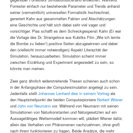
Forrester einfach nur bestehende Parameter und Trends anhand
seiner (vermeintlich) universellen Formalistik hochrechnet,
generiert Kahn aus gesammelten Fakten und Abschätzungen
eine Geschichte und hält sich dabei sehr viel vager und
vorsichtiger. Pias schafft es dem Schreckgespenst Kahn (Er war
die Vorlage des Dr. Strangelove aus Kubriks Film „Wie ich lernte
die Bombe zu lieben“) positive Seiten abzugewinnen und dabei
den (vielleicht immer notwendigen) Aspekt Literazität der
Simulation, herauszuarbeiten. Simulation scheint immer
zwischen Erzählung und Experiment angesiedelt zu sein, so
könnte man meinen.
Zwei ganz ähnlich widerstreitende Thesen scheinen auch schon
in der Anfangsphase der Computersimulation angelegt zu sein.
Jedenfalls stellt
Johannes Lenhard dies in seinem Vortrag
als
den Hauptstreitpunkt der beiden Computerpioniere
Norbert Wiener
und
John von Neumann
vor. Während von Neumann mit seinen
Simulationen von Naturkonstanten und Naturgesetzten auf ein
Aussagefähiges Wettermodell kommen will, plädiert Wiener dafür,
allein das Verhalten von Phänomenen nachzuahmen, ohne groß
nach ihrem funktionieren zu fragen. Beide Ansätze, die mehr