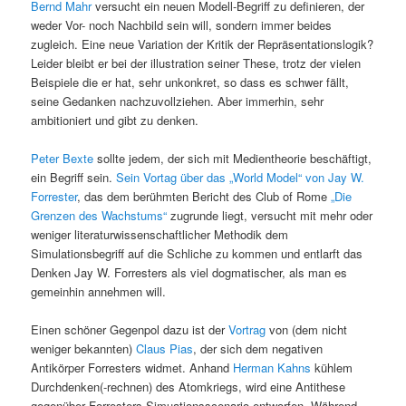
Bernd Mahr
versucht ein neuen Modell-Begriff zu definieren, der
weder Vor- noch Nachbild sein will, sondern immer beides
zugleich. Eine neue Variation der Kritik der Repräsentationslogik?
Leider bleibt er bei der illustration seiner These, trotz der vielen
Beispiele die er hat, sehr unkonkret, so dass es schwer fällt,
seine Gedanken nachzuvollziehen. Aber immerhin, sehr
ambitioniert und gibt zu denken.
Peter Bexte
sollte jedem, der sich mit Medientheorie beschäftigt,
ein Begriff sein.
Sein Vortag über das „World Model“ von Jay W.
Forrester
, das dem berühmten Bericht des Club of Rome
„Die
Grenzen des Wachstums“
zugrunde liegt, versucht mit mehr oder
weniger literaturwissenschaftlicher Methodik dem
Simulationsbegriff auf die Schliche zu kommen und entlarft das
Denken Jay W. Forresters als viel dogmatischer, als man es
gemeinhin annehmen will.
Einen schöner Gegenpol dazu ist der
Vortrag
von (dem nicht
weniger bekannten)
Claus Pias
, der sich dem negativen
Antikörper Forresters widmet. Anhand
Herman Kahns
kühlem
Durchdenken(-rechnen) des Atomkriegs, wird eine Antithese
gegenüber Forresters Simuationsscenario entworfen. Während