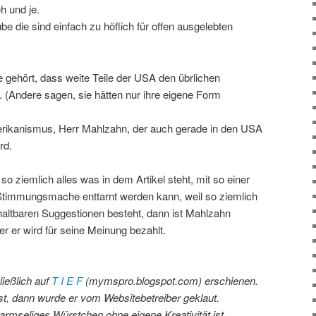
 eh und je.
e die sind einfach zu höflich für offen ausgelebten
e gehört, dass weite Teile der USA den übrlichen
. (Andere sagen, sie hätten nur ihre eigene Form
rikanismus, Herr Mahlzahn, der auch gerade in den USA
rd.
o ziemlich alles was in dem Artikel steht, mit so einer
e Stimmungsmache enttarnt werden kann, weil so ziemlich
 haltbaren Suggestionen besteht, dann ist Mahlzahn
 er wird für seine Meinung bezahlt.
ließlich auf
T I E F
(mymspro.blogspot.com) erschienen.
t, dann wurde er vom Websitebetreiber geklaut.
 armseliges Würstchen ohne eigene Kreativität ist.