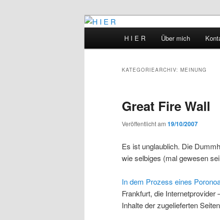
Zum
Zum
primären
sekundären
Hauptmenü
H I E R
Über mich
Kont
Inhalt
Inhalt
H I E R
springen
springen
KATEGORIEARCHIV:
MEINUNG
Great Fire Wall
Veröffentlicht am
19/10/2007
Es ist unglaublich. Die Dummhe
wie selbiges (mal gewesen sei
In dem Prozess eines Poronoa
Frankfurt, die Internetprovider 
Inhalte der zugelieferten Seiten