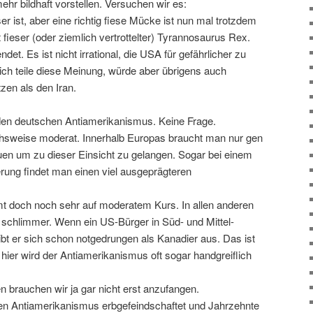
ehr bildhaft vorstellen. Versuchen wir es:
ser ist, aber eine richtig fiese Mücke ist nun mal trotzdem
ht fieser (oder ziemlich vertrottelter) Tyrannosaurus Rex.
et. Es ist nicht irrational, die USA für gefährlicher zu
nlich teile diese Meinung, würde aber übrigens auch
zen als den Iran.
: den deutschen Antiamerikanismus. Keine Frage.
eichsweise moderat. Innerhalb Europas braucht man nur gen
en um zu dieser Einsicht zu gelangen. Sogar bei einem
erung findet man einen viel ausgeprägteren
t doch noch sehr auf moderatem Kurs. In allen anderen
it schlimmer. Wenn ein US-Bürger in Süd- und Mittel-
bt er sich schon notgedrungen als Kanadier aus. Das ist
 hier wird der Antiamerikanismus oft sogar handgreiflich
 brauchen wir ja gar nicht erst anzufangen.
en Antiamerikanismus erbgefeindschaftet und Jahrzehnte