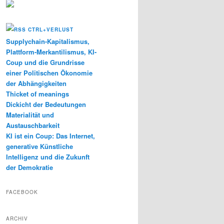
CTRL+VERLUST
Supplychain-Kapitalismus,
Plattform-Merkantilismus, KI-
Coup und die Grundrisse
einer Politischen Ökonomie
der Abhängigkeiten
Thicket of meanings
Dickicht der Bedeutungen
Materialität und
Austauschbarkeit
KI ist ein Coup: Das Internet,
generative Künstliche
Intelligenz und die Zukunft
der Demokratie
FACEBOOK
ARCHIV