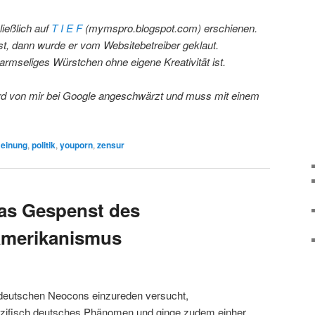
ließlich auf
T I E F
(mymspro.blogspot.com) erschienen.
t, dann wurde er vom Websitebetreiber geklaut.
 armseliges Würstchen ohne eigene Kreativität ist.
ird von mir bei Google angeschwärzt und muss mit einem
einung
,
politik
,
youporn
,
zensur
as Gespenst des
amerikanismus
deutschen Neocons einzureden versucht,
ezifisch deutsches Phänomen und ginge zudem einher