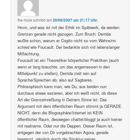
the mule
schrieb
am
20/06/2007 um 21:17 Uhr
:
Hmm, und was ist mit der Ethik im Spätwerk, da werden
Grenzen gerade nicht gezogen. Zum Bruch: Derrida
wußte schon, warum er Cogito nicht so vom Wahnsinn
schied wie Foucault. Der bedankte sich mit lebenslanger
Mißachtung.
Foucault ist ein Theoretiker körperlicher Praktiken (auch
wenn er lang brauchte, um das angemessen in den
Mittelpunkt zu stellen), Derrida zielt rein auf
Sprache/Sprechen ab, also auf Sagbares.
Philosophisch kann man, wie Du, aus beiden nun
durchaus etwas sezieren, aber ich weiß nicht, ob diese
Art der Grenzeinreißung in Deinem Sinne ist: Das
Argument mit dem öffentlichen Raum stimmt ja GERADE
NICHT, denn die Blogosphäre/Internet ist KEIN
öffentlicher Raum, deswegen chattet/bloggt ja auch keiner
mit realname. Oder nur die Deppen. Dieser Raum ist,
entgegen der von Dir vorgebrachten Agora, gerade
begrenzt, nämlich durch die Struktur seiner