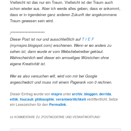
Vielleicht ist das nur ein Traum. Vielleicht ist der Traum auch
schon wieder aus. Aber ich werde alles geben, dass er ankommt,
dass er in irgendeiner ganz anderen Zukunft der angekommene
Traum gewesen sein wird.
/***********************
Dieser Post ist nur und ausschließlich auf
T I E F
(mymspro.blogspot.com) erschienen. Wenn er wo anders zu
sehen ist, dann wurde er vom Websitebetreiber geklaut.
Wahrscheinlich weil dieser ein armseliges Würstchen ohne
eigene Kreativität ist.
Wer es also versuchen will, wird von mir bei Google
angeschwärzt und muss mit einem Pagerank von 0 rechnen.
Dieser Eintrag wurde von
mspro
unter
archiv
,
bloggen
,
derrida
,
ethik
,
foucault
,
philosophie
,
verantwortlichkeit
veröffentlicht. Setze
ein Lesezeichen für den
Permalink
.
23 KOMMENTARE ZU „
POSTMODERNE UND VERANTWORTUNG
“