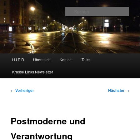
Zum
primären
Such
Inhalt
springen
H I E R
Hauptmenü
H I E R
Über mich
Kontakt
Talks
Krasse Links Newsletter
Beitragsnavigation
←
Vorheriger
Nächster
→
Postmoderne und
Verantwortung