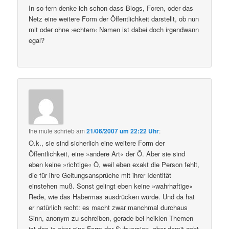
In so fern denke ich schon dass Blogs, Foren, oder das
Netz eine weitere Form der Öffentlichkeit darstellt, ob nun
mit oder ohne ›echtem‹ Namen ist dabei doch irgendwann
egal?
the mule
schrieb
am
21/06/2007 um 22:22 Uhr
:
O.k., sie sind sicherlich eine weitere Form der
Öffentlichkeit, eine »andere Art« der Ö. Aber sie sind
eben keine »richtige« Ö, weil eben exakt die Person fehlt,
die für ihre Geltungsansprüche mit ihrer Identität
einstehen muß. Sonst gelingt eben keine »wahrhaftige«
Rede, wie das Habermas ausdrücken würde. Und da hat
er natürlich recht: es macht zwar manchmal durchaus
Sinn, anonym zu schreiben, gerade bei heiklen Themen
ist das ja eher eine Form der Subversion, aber damit geht