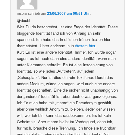
mspro
schrieb
am
23/06/2007 um 00:51 Uhr
:
@doubl
Was Du da beschreibst, ist eine Frage der Identität. Diese
bloggende Identität fand ich von Anfang an sehr
spannend. Ich habe das in etlichen frühen Texten hier
thematisiert. Unter anderem in in
diesem hier
.
Kur: Es ist eine andere Identität. Immer. Ich würde sogar
sagen, es ist auch dann eine andere Identität, wenn man
unter Klarnamen schreibt. Es ist eine Inscenierung von
Identität, so wie jedes „Auftreten“, auf jedem
„Schauplatz“. Nur ist dies ein rein Textlicher. Durch das
andere Medium, würde ich sagen, wird auch eine andere
Identität geschaffen. Eine die sicher nicht unabhängig von
der „anderen“ Identität ist, aber doch etwas ganz eigenes.
Ich für mich habe mit „mspro“ ein Pseudonym gewählt,
aber ohne wirklich Anonym zu bleiben. Jeder der wissen
will, wer ich bin, kann das rausbekommen. Es ist kein
Geheimnis. Aber mspro bleibt im Vordergund, denn ich,
für mich, brauche diese Trennung. Ich finde sie fruchtbar
und sie gibt mir eine gewisse Freiheit. Ich denke Don