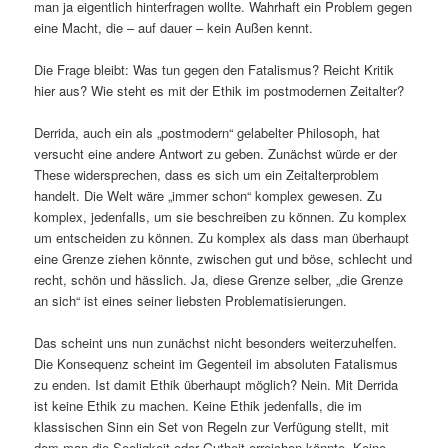
man ja eigentlich hinterfragen wollte. Wahrhaft ein Problem gegen
eine Macht, die – auf dauer – kein Außen kennt.
Die Frage bleibt: Was tun gegen den Fatalismus? Reicht Kritik
hier aus? Wie steht es mit der Ethik im postmodernen Zeitalter?
Derrida, auch ein als „postmodern“ gelabelter Philosoph, hat
versucht eine andere Antwort zu geben. Zunächst würde er der
These widersprechen, dass es sich um ein Zeitalterproblem
handelt. Die Welt wäre „immer schon“ komplex gewesen. Zu
komplex, jedenfalls, um sie beschreiben zu können. Zu komplex
um entscheiden zu können. Zu komplex als dass man überhaupt
eine Grenze ziehen könnte, zwischen gut und böse, schlecht und
recht, schön und hässlich. Ja, diese Grenze selber, „die Grenze
an sich“ ist eines seiner liebsten Problematisierungen.
Das scheint uns nun zunächst nicht besonders weiterzuhelfen.
Die Konsequenz scheint im Gegenteil im absoluten Fatalismus
zu enden. Ist damit Ethik überhaupt möglich? Nein. Mit Derrida
ist keine Ethik zu machen. Keine Ethik jedenfalls, die im
klassischen Sinn ein Set von Regeln zur Verfügung stellt, mit
dem man die Seeligkeit oder Gutheit erreichen könnte. Keine