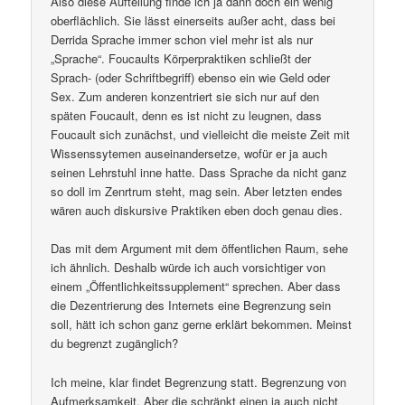
Also diese Aufteilung finde ich ja dann doch ein wenig
oberflächlich. Sie lässt einerseits außer acht, dass bei
Derrida Sprache immer schon viel mehr ist als nur
„Sprache“. Foucaults Körperpraktiken schließt der
Sprach- (oder Schriftbegriff) ebenso ein wie Geld oder
Sex. Zum anderen konzentriert sie sich nur auf den
späten Foucault, denn es ist nicht zu leugnen, dass
Foucault sich zunächst, und vielleicht die meiste Zeit mit
Wissenssytemen auseinandersetze, wofür er ja auch
seinen Lehrstuhl inne hatte. Dass Sprache da nicht ganz
so doll im Zenrtrum steht, mag sein. Aber letzten endes
wären auch diskursive Praktiken eben doch genau dies.
Das mit dem Argument mit dem öffentlichen Raum, sehe
ich ähnlich. Deshalb würde ich auch vorsichtiger von
einem „Öffentlichkeitssupplement“ sprechen. Aber dass
die Dezentrierung des Internets eine Begrenzung sein
soll, hätt ich schon ganz gerne erklärt bekommen. Meinst
du begrenzt zugänglich?
Ich meine, klar findet Begrenzung statt. Begrenzung von
Aufmerksamkeit. Aber die schränkt einen ja auch nicht