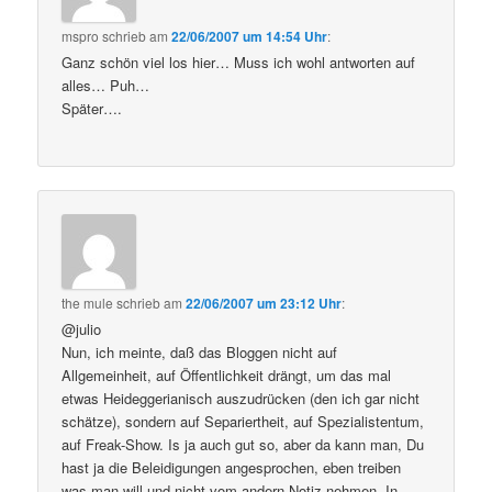
mspro
schrieb
am
22/06/2007 um 14:54 Uhr
:
Ganz schön viel los hier… Muss ich wohl antworten auf
alles… Puh…
Später….
the mule
schrieb
am
22/06/2007 um 23:12 Uhr
:
@julio
Nun, ich meinte, daß das Bloggen nicht auf
Allgemeinheit, auf Öffentlichkeit drängt, um das mal
etwas Heideggerianisch auszudrücken (den ich gar nicht
schätze), sondern auf Separiertheit, auf Spezialistentum,
auf Freak-Show. Is ja auch gut so, aber da kann man, Du
hast ja die Beleidigungen angesprochen, eben treiben
was man will und nicht vom andern Notiz nehmen. In