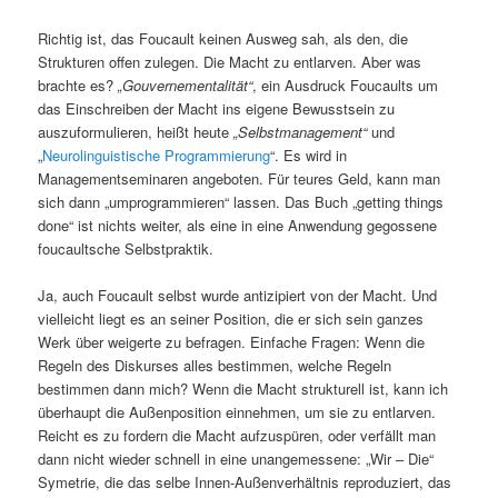
Richtig ist, das Foucault keinen Ausweg sah, als den, die
Strukturen offen zulegen. Die Macht zu entlarven. Aber was
brachte es?
„Gouvernementalität“
, ein Ausdruck Foucaults um
das Einschreiben der Macht ins eigene Bewusstsein zu
auszuformulieren, heißt heute
„Selbstmanagement“
und
„
Neurolinguistische Programmierung
“. Es wird in
Managementseminaren angeboten. Für teures Geld, kann man
sich dann „umprogrammieren“ lassen. Das Buch „getting things
done“ ist nichts weiter, als eine in eine Anwendung gegossene
foucaultsche Selbstpraktik.
Ja, auch Foucault selbst wurde antizipiert von der Macht. Und
vielleicht liegt es an seiner Position, die er sich sein ganzes
Werk über weigerte zu befragen. Einfache Fragen: Wenn die
Regeln des Diskurses alles bestimmen, welche Regeln
bestimmen dann mich? Wenn die Macht strukturell ist, kann ich
überhaupt die Außenposition einnehmen, um sie zu entlarven.
Reicht es zu fordern die Macht aufzuspüren, oder verfällt man
dann nicht wieder schnell in eine unangemessene: „Wir – Die“
Symetrie, die das selbe Innen-Außenverhältnis reproduziert, das