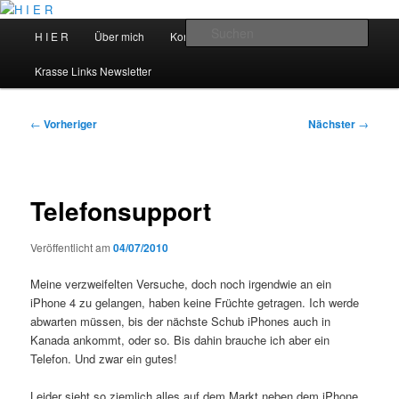
Zum
primären
Hauptmenü
Such
H I E R
Über mich
Kontakt
Talks
Inhalt
springen
H I E R
Krasse Links Newsletter
Beitragsnavigation
←
Vorheriger
Nächster
→
Telefonsupport
Veröffentlicht am
04/07/2010
Meine verzweifelten Versuche, doch noch irgendwie an ein
iPhone 4 zu gelangen, haben keine Früchte getragen. Ich werde
abwarten müssen, bis der nächste Schub iPhones auch in
Kanada ankommt, oder so. Bis dahin brauche ich aber ein
Telefon. Und zwar ein gutes!
Leider sieht so ziemlich alles auf dem Markt neben dem iPhone