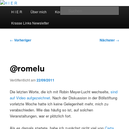
Zum
primären
Hauptmenü
Such
H I E R
Über mich
Kontakt
Talks
Inhalt
springen
H I E R
Krasse Links Newsletter
Beitragsnavigation
←
Vorheriger
Nächster
→
@romelu
Veröffentlicht am
22/09/2011
Die letzten Worte, die ich mit Robin Meyer-Lucht wechselte,
sind
auf Video aufgezeichnet
. Nach der Diskussion in der Böllstiftung
vorletzte Woche hatte ich keine Gelegenheit mehr, mich zu
verabschieden. Wie das häufig so ist, auf solchen
Veranstaltungen, war er plötzlich fort.
Als es damals startete, habe ich zunächst nicht viel von
Carta