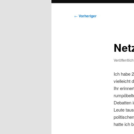
Beitragsnavigation
←
Vorheriger
Net
Veröffentlic
Ich habe 
vielleicht
Ihr erinne
rumpöbelte
Debatten 
Leute tau
politische
hatte ich 