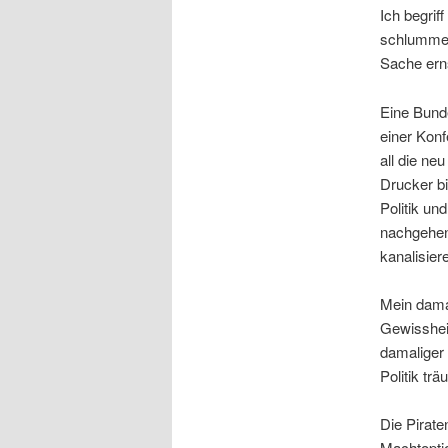
Ich begrif
schlummert
Sache ern
Eine Bunde
einer Kon
all die ne
Drucker b
Politik un
nachgehen 
kanalisier
Mein dama
Gewisshei
damaliger 
Politik tr
Die Pirate
Machtoptio