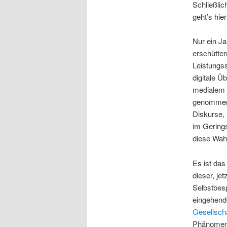
Schließli
geht’s hie
Nur ein Ja
erschütter
Leistungs
digitale Ü
medialem D
genommen 
Diskurse, 
im Gerings
diese Wah
Es ist das
dieser, je
Selbstbes
eingehende
Gesellscha
Phänomen 