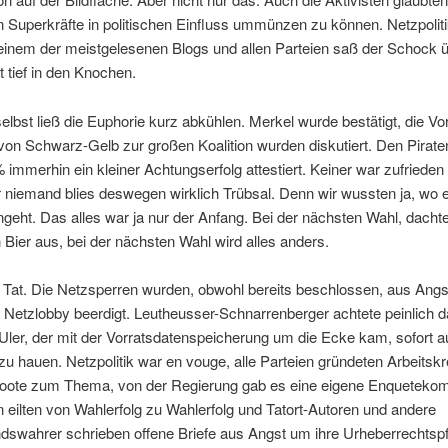
 Superkräfte in politischen Einfluss ummünzen zu können. Netzpoliti
einem der meistgelesenen Blogs und allen Parteien saß der Schock ü
tief in den Knochen.
elbst ließ die Euphorie kurz abkühlen. Merkel wurde bestätigt, die Vo
von Schwarz-Gelb zur großen Koalition wurden diskutiert. Den Pirat
 immerhin ein kleiner Achtungserfolg attestiert. Keiner war zufrieden 
 niemand blies deswegen wirklich Trübsal. Denn wir wussten ja, wo e
ngeht. Das alles war ja nur der Anfang. Bei der nächsten Wahl, dacht
 Bier aus, bei der nächsten Wahl wird alles anders.
 Tat. Die Netzsperren wurden, obwohl bereits beschlossen, aus Angs
Netzlobby beerdigt. Leutheusser-Schnarrenberger achtete peinlich d
er, der mit der Vorratsdatenspeicherung um die Ecke kam, sofort au
u hauen. Netzpolitik war en vouge, alle Parteien gründeten Arbeitskr
oote zum Thema, von der Regierung gab es eine eigene Enqueteko
n eilten von Wahlerfolg zu Wahlerfolg und Tatort-Autoren und andere
dswahrer schrieben offene Briefe aus Angst um ihre Urheberrechtsp