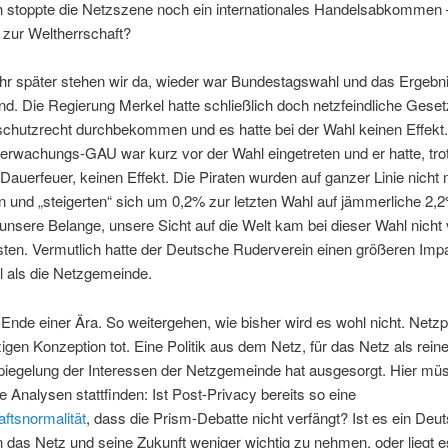
ch stoppte die Netzszene noch ein internationales Handelsabkommen
r zur Weltherrschaft?
hr später stehen wir da, wieder war Bundestagswahl und das Ergebni
nd. Die Regierung Merkel hatte schließlich doch netzfeindliche Gese
schutzrecht durchbekommen und es hatte bei der Wahl keinen Effekt
berwachungs-GAU war kurz vor der Wahl eingetreten und er hatte, tro
auerfeuer, keinen Effekt. Die Piraten wurden auf ganzer Linie nicht 
und „steigerten“ sich um 0,2% zur letzten Wahl auf jämmerliche 2,
unsere Belange, unsere Sicht auf die Welt kam bei dieser Wahl nicht v
ten. Vermutlich hatte der Deutsche Ruderverein einen größeren Impa
l als die Netzgemeinde.
 Ende einer Ära. So weitergehen, wie bisher wird es wohl nicht. Netzpoli
tzigen Konzeption tot. Eine Politik aus dem Netz, für das Netz als rein
piegelung der Interessen der Netzgemeinde hat ausgesorgt. Hier müs
 Analysen stattfinden: Ist Post-Privacy bereits so eine
ftsnormalität
, dass die Prism-Debatte nicht verfängt? Ist es ein Deu
das Netz und seine Zukunft weniger wichtig zu nehmen, oder liegt e