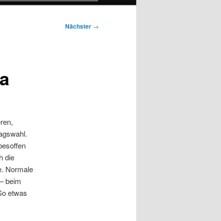
Nächster
→
ra
ren,
tagswahl.
esoffen
h die
e. Normale
 – beim
 So etwas