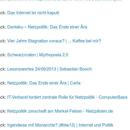
ack:
Das Internet ist nicht kaputt
ack:
Dentaku » Netzpolitik: Das Ende einer Ära
ack:
Vier Jahre Stagnation voraus? | ... Kaffee bei mir?
ack:
Schwarzmalen | Mythopoeia 2.0
ack:
Lesenswertes 24/09/2013 | Sebastian Booch
ack:
Netzpolitik: Das Ende einer Ära | Carta
ack:
IT-Verband fordert zentrale Rolle für Netzpolitik - ComputerBase
ack:
Netzpolitik zerschellt am Merkel-Felsen - Netzpiloten.de
ack:
Irgendwas mit Monarchie? (#btw13) | Internet und Politik