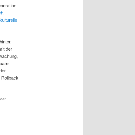
neration
ch
,
kulturelle
hinter.
it der
rwachung,
Haare
der
 Rollback,
r den