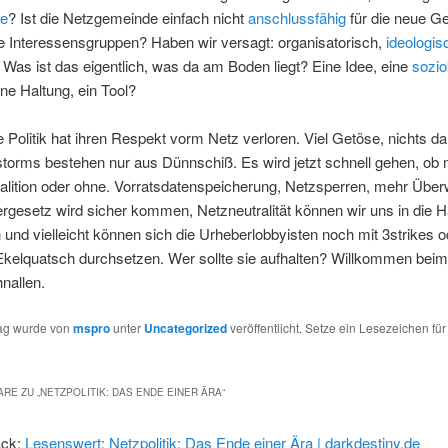
ie
? Ist die Netzgemeinde einfach nicht
anschlussfähig
für die neue Ge
e Interessensgruppen? Haben wir versagt: organisatorisch,
ideologis
 Was ist das eigentlich, was da am Boden liegt? Eine Idee, eine
sozio
ine Haltung, ein Tool?
die Politik hat ihren Respekt vorm Netz verloren. Viel Getöse, nichts da
torms bestehen nur aus Dünnschiß. Es wird jetzt schnell gehen, ob m
alition oder ohne. Vorratsdatenspeicherung, Netzsperren, mehr Übe
ergesetz wird sicher kommen, Netzneutralität können wir uns in die 
und vielleicht können sich die Urheberlobbyisten noch mit 3strikes o
kelquatsch durchsetzen. Wer sollte sie aufhalten? Willkommen beim
hnallen.
rag wurde von
mspro
unter
Uncategorized
veröffentlicht. Setze ein Lesezeichen fü
RE ZU „
NETZPOLITIK: DAS ENDE EINER ÄRA
“
ack:
Lesenswert: Netzpolitik: Das Ende einer Ära | darkdestiny.de