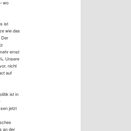
 – wo
s ist
tze wie das
. Der
tz
mehr ernst
2%. Unsere
or, nicht
ct auf
tik ist in
e
sen jetzt
tsches
s an der