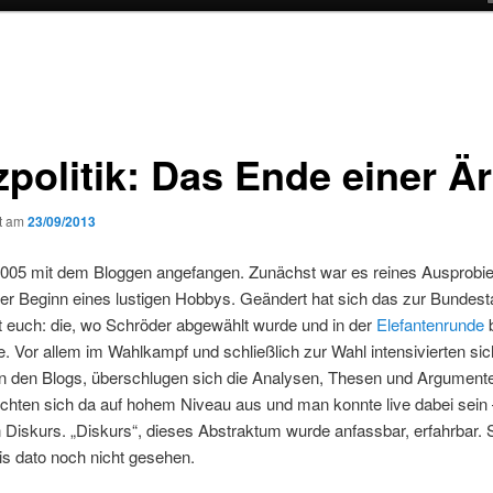
zpolitik: Das Ende einer Ä
ht am
23/09/2013
2005 mit dem Bloggen angefangen. Zunächst war es reines Ausprobie
 der Beginn eines lustigen Hobbys. Geändert hat sich das zur Bundes
rt euch: die, wo Schröder abgewählt wurde und in der
Elefantenrunde
b
. Vor allem im Wahlkampf und schließlich zur Wahl intensivierten sic
in den Blogs, überschlugen sich die Analysen, Thesen und Argument
schten sich da auf hohem Niveau aus und man konnte live dabei sein
n Diskurs. „Diskurs“, dieses Abstraktum wurde anfassbar, erfahrbar.
bis dato noch nicht gesehen.