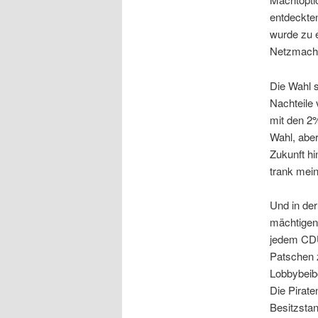
entdeckten
wurde zu 
Netzmacht 
Die Wahl s
Nachteile 
mit den 2%
Wahl, aber
Zukunft hi
trank mein
Und in der
mächtigen 
jedem CDUl
Patschen z
Lobbybeib
Die Pirate
Besitzstan