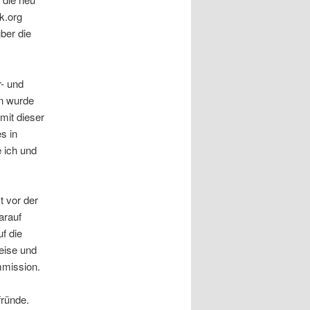
k.org
ber die
r- und
en wurde
mit dieser
s in
e ich und
t vor der
arauf
f die
eise und
mmission.
fründe.