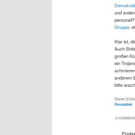
Demokrat
und ander
personell?
Gruppe
, e
Klar ist, 
Auch Shits
großen Ko
ein Trojan
schmieren 
anderem E
bitte ansc
Dieser Eint
Permalink
.
13 KOMMENTA
Pingb