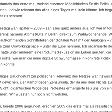
f damals das erste mal, welche enormen Möglichkeiten für die Politik i
en und wie relevant das alles eines Tages mal sein könnte. Ich bega
st zu nehmen.
stagswahl später – 2009 – sah alles ganz anders aus. Ich war Mitor
ferenz namens Atoms&Bits in Berlin, direkt zum Wahlwochenende. Wi
u aufkommenden Schnittstellen der digitalen Welt mit der Analogen –
is zum Coworkingspace – unter die Lupe nehmen. Ich organisierte d
d hatte unter anderem eine Podiumsdiskussion ins Leben gerufen, die
sollte, wie man die neue digitale Schwungmasse in konkrete Politik
en konnte.
liges Bauchgefühl zur politischen Relevanz des Netzes war inzwisc
t gewichen. Der Kampf gegen Zensursula, der da aus dem Nichts zu 
Sicht) gigantischen Woge des Protestes ermergierte ließ uns von ei
äumen. Wir wussten nur noch nicht welcher.
n, bereits 2006 gegründet, erschien 2009 das erste mal als realistisc
n auf der Bildfläche. Aber nicht nur das. Auch die Aktivisten glaubten