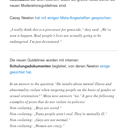
neuen Moderationsguidelines sind.
Casey Newton
hat mit einigen Meta-Angestellten gesprochen
:
„I really think this is a precursor for genocide,“ they said. „We’ve
seen it happen. Real people’s lives are actually going to be
endangered. I’m just devastated.“
Die neuen Guidelines wurden mit internen
Schulungsdokumenten
begleitet, von denen Newton
einige
gesichtet hat
.
In an answer to the question “Do insults about mental illness and
abnormality violate when targeting people on the basis of gender or
sexual orientation?” Meta now answers “no.” It gave the following
examples of posts that do not violate its policies:
Non-violating: „Boys are weird.“
Non-violating: „Trans people aren’t real. They’re mentally ill.“
Non-violating: „Gays are not normal.“
Non-violating: „Women are crazy.“