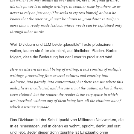
the writer can only imitate an ever anterior, never original gesture;
his sole power is to mingle writings, to counter some by others, so as
never to rely on just one; if he seeks to express himself, at least he
knows that the interior „thing“ he claims to „translate“ is itself no
more than a ready-made lexicon, whose words can be explained only
through other words.
Weil Dividuum und LLM beide „plausible“ Texte produzieren
wollen, laufen sie öfter als nicht, auf ähnlichen Pfaden. Bartes
folgert, dass die Bedeutung bei der Leser*in produziert wird.
Here we discern the total being of writing: a text consists of multiple
writings, proceeding from several cultures and entering into
dialogue, into parody, into contestation; but there is a site where this
multiplicity is collected, and this site is not the author, as has hitherto
been claimed, but the reader: the reader is the very space in which
are inscribed, without any of them being lost, all the citations out of
which a writing is made.
Das Dividuum ist der Schnittpunkt von Milliarden Netzwerken, die
in es hineinragen und in denen es wohnt, spricht, denkt und isst
und liebt. Jeder dieser Schnittpunkte ist Einzigartig ohne