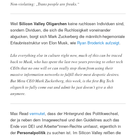
Non-violating: „Trans people are freaks.“
Weil
Silicon Valley Oligarchen
keine ruchlosen Individuen sind,
sondern Dividuen, die sich die Ruchlosigkeit voneinander
abgucken, borgt sich Mark Zuckerberg die männlich-hegemoniale
Erlaubnisstruktur von Elon Musk, wie
Ryan Broderick aufzeigt
.
Like everything else in culture right now, much of this can be traced
back to Musk, who has spent the last two years proving to other tech
CEOs that no one will or can really stop them from using their
massive information networks to fulfill their most despotic desires.
But Meta CEO Mark Zuckerberg, this week, is the first Big Tech
oligarch to fully come out and admit he just doesn’t give a shit
anymore.
Max Read
vermutet
, dass der Hintergrund des Politikwechsel,
der ja neben dem Imagewechsel und den Guidelines auch das
Ende von DEI und Arbeiter*innen-Rechte umfasst, eigentlich in
der
Personalpolitik
zu suchen ist. Im Silicon Valley reißen die