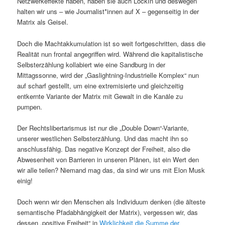
Netzwerkeffekte haben, haben sie auch LockIn und deswegen
halten wir uns – wie Journalist*innen auf X – gegenseitig in der
Matrix als Geisel.
Doch die Machtakkumulation ist so weit fortgeschritten, dass die
Realität nun frontal angegriffen wird. Während die kapitalistische
Selbsterzählung kollabiert wie eine Sandburg in der
Mittagssonne, wird der „Gaslightning-Industrielle Komplex“ nun
auf scharf gestellt, um eine extremisierte und gleichzeitig
entkernte Variante der Matrix mit Gewalt in die Kanäle zu
pumpen.
Der Rechtslibertarismus ist nur die „Double Down“-Variante,
unserer westlichen Selbsterzählung. Und das macht ihn so
anschlussfähig. Das negative Konzept der Freiheit, also die
Abwesenheit von Barrieren in unseren Plänen, ist ein Wert den
wir alle teilen? Niemand mag das, da sind wir uns mit Elon Musk
einig!
Doch wenn wir den Menschen als Individuum denken (die älteste
semantische Pfadabhängigkeit der Matrix), vergessen wir, das
dessen „positive Freiheit“ in
Wirklichkeit die Summe der