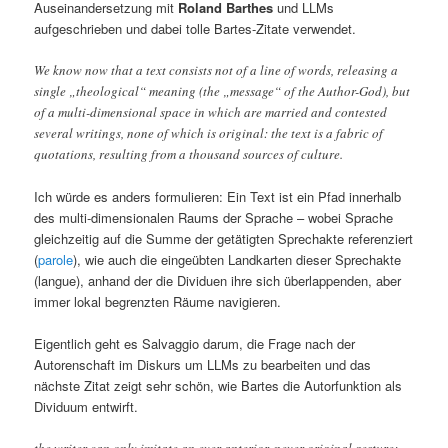
Auseinandersetzung mit
Roland Barthes
und LLMs
aufgeschrieben und dabei tolle Bartes-Zitate verwendet.
We know now that a text consists not of a line of words, releasing a
single „theological“ meaning (the „message“ of the Author-God), but
of a multi-dimensional space in which are married and contested
several writings, none of which is original: the text is a fabric of
quotations, resulting from a thousand sources of culture.
Ich würde es anders formulieren: Ein Text ist ein Pfad innerhalb
des multi-dimensionalen Raums der Sprache – wobei Sprache
gleichzeitig auf die Summe der getätigten Sprechakte referenziert
(
parole
), wie auch die eingeübten Landkarten dieser Sprechakte
(langue), anhand der die Dividuen ihre sich überlappenden, aber
immer lokal begrenzten Räume navigieren.
Eigentlich geht es Salvaggio darum, die Frage nach der
Autorenschaft im Diskurs um LLMs zu bearbeiten und das
nächste Zitat zeigt sehr schön, wie Bartes die Autorfunktion als
Dividuum entwirft.