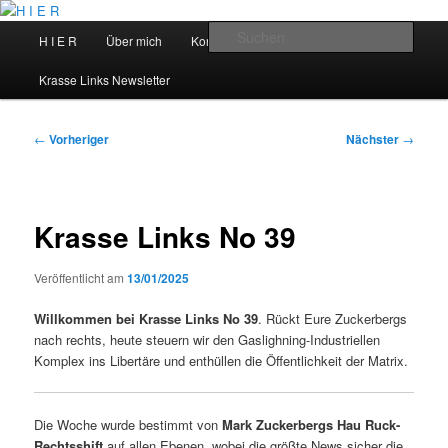
Zum
primären
Hauptmenü
Such
H I E R
Über mich
Kontakt
Talks
Inhalt
springen
H I E R
Krasse Links Newsletter
Beitragsnavigation
←
Vorheriger
Nächster
→
Krasse Links No 39
Veröffentlicht am
13/01/2025
Willkommen bei Krasse Links No 39
. Rückt Eure Zuckerbergs
nach rechts, heute steuern wir den Gaslighning-Industriellen
Komplex ins Libertäre und enthüllen die Öffentlichkeit der Matrix.
Die Woche wurde bestimmt von
Mark Zuckerbergs Hau Ruck-
Rechtsshift
auf allen Ebenen, wobei die größte News sicher die