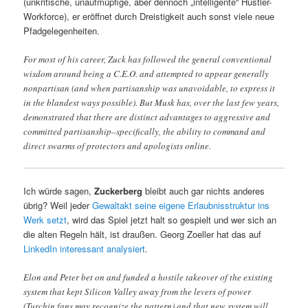
(unkritische, unaufmüpfige, aber dennoch „intelligente“ Hustler-
Workforce), er eröffnet durch Dreistigkeit auch sonst viele neue
Pfadgelegenheiten.
For most of his career, Zuck has followed the general conventional
wisdom around being a C.E.O. and attempted to appear generally
nonpartisan (and when partisanship was unavoidable, to express it
in the blandest ways possible). But Musk has, over the last few years,
demonstrated that there are distinct advantages to aggressive and
committed partisanship–specifically, the ability to command and
direct swarms of protectors and apologists online.
Ich würde sagen,
Zuckerberg
bleibt auch gar nichts anderes
übrig? Weil jeder
Gewaltakt seine eigene Erlaubnisstruktur ins
Werk setzt
, wird das Spiel jetzt halt so gespielt und wer sich an
die alten Regeln hält, ist draußen. Georg Zoeller hat das auf
LinkedIn interessant analysiert
.
Elon and Peter bet on and funded a hostile takeover of the existing
system that kept Silicon Valley away from the levers of power
(Turchin fans may recognize the pattern) and that new system will