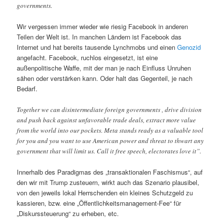
governments.
Wir vergessen immer wieder wie riesig Facebook in anderen
Teilen der Welt ist. In manchen Ländern ist Facebook das
Internet und hat bereits tausende Lynchmobs und einen
Genozid
angefacht. Facebook, ruchlos eingesetzt, ist eine
außenpolitische Waffe, mit der man je nach Einfluss Unruhen
sähen oder verstärken kann. Oder halt das Gegenteil, je nach
Bedarf.
Together we can disintermediate foreign governments , drive division
and push back against unfavorable trade deals, extract more value
from the world into our pockets. Meta stands ready as a valuable tool
for you and you want to use American power and threat to thwart any
government that will limit us. Call it free speech, electorates love it”.
Innerhalb des Paradigmas des „transaktionalen Faschismus“, auf
den wir mit Trump zusteuern, wirkt auch das Szenario plausibel,
von den jeweils lokal Herrschenden ein kleines Schutzgeld zu
kassieren, bzw. eine „Öffentlichkeitsmanagement-Fee“ für
„Diskurssteuerung“ zu erheben, etc.