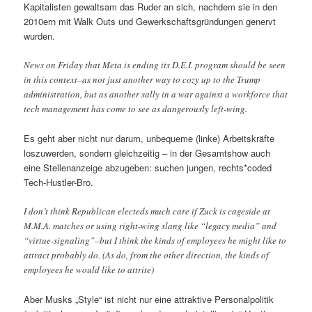
Kapitalisten gewaltsam das Ruder an sich, nachdem sie in den
2010ern mit Walk Outs und Gewerkschaftsgründungen genervt
wurden.
News on Friday that Meta is ending its D.E.I. program should be seen
in this context–as not just another way to cozy up to the Trump
administration, but as another sally in a war against a workforce that
tech management has come to see as dangerously left-wing.
Es geht aber nicht nur darum, unbequeme (linke) Arbeitskräfte
loszuwerden, sondern gleichzeitig – in der Gesamtshow auch
eine Stellenanzeige abzugeben: suchen jungen, rechts*coded
Tech-Hustler-Bro.
I don’t think Republican electeds much care if Zuck is cageside at
M.M.A. matches or using right-wing slang like “legacy media” and
“virtue-signaling”–but I think the kinds of employees he might like to
attract probably do. (As do, from the other direction, the kinds of
employees he would like to attrite)
Aber Musks „Style“ ist nicht nur eine attraktive Personalpolitik