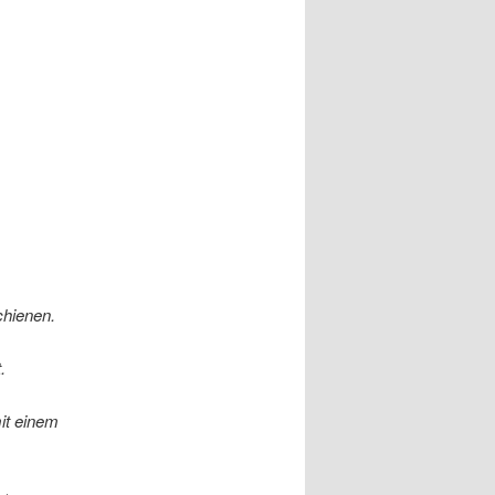
hienen.
.
it einem