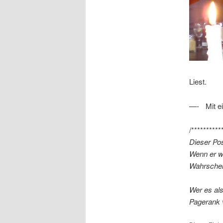
Liest.
—- Mit ei
/**********
Dieser Pos
Wenn er wo
Wahrschein
Wer es al
Pagerank 