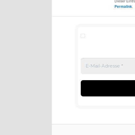
Dieser Eint
Permalink
.