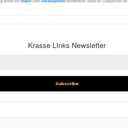
rag wurde von
mspro
unter
Uncategorized
veröffentlicht. Setze ein Lesezeichen fü
Krasse Links Newsletter