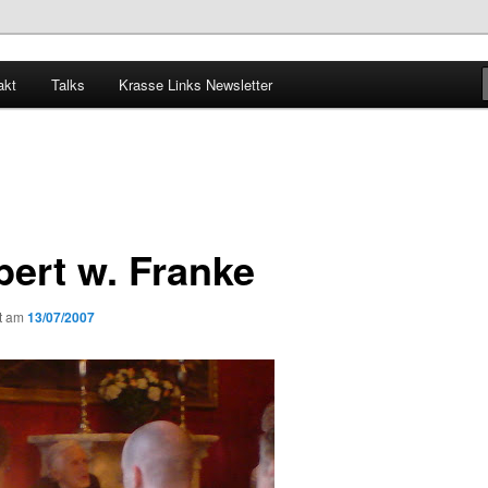
akt
Talks
Krasse Links Newsletter
bert w. Franke
ht am
13/07/2007