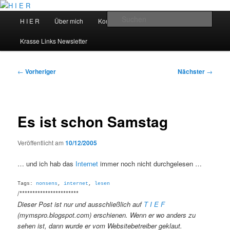
Zum
primären
Hauptmenü
Such
H I E R
Über mich
Kontakt
Talks
Inhalt
springen
H I E R
Krasse Links Newsletter
Beitragsnavigation
←
Vorheriger
Nächster
→
Es ist schon Samstag
Veröffentlicht am
10/12/2005
… und ich hab das
Internet
immer noch nicht durchgelesen …
Tags:
nonsens
,
internet
,
lesen
/***********************
Dieser Post ist nur und ausschließlich auf
T I E F
(mymspro.blogspot.com) erschienen. Wenn er wo anders zu
sehen ist, dann wurde er vom Websitebetreiber geklaut.