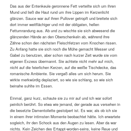
Das aus der Entenkeule geronnene Fett verteilte sich um ihren
Mund und ließ die Haut rund um ihre Lippen im Kerzenlicht
glänzen. Sauce war auf ihren Pullover getropft und breitete sich
dort immer weitflächiger und mit der obligaten, hellen
Fettumrandung aus. Ab und zu wischte sie sich abwesend die
glänzenden Hände an den Oberschenkeln ab, während ihre
Zähne schon den nächsten Fleischfetzen vom Knochen rissen.
Zu Anfang hatte sie sich noch die Mühe gemacht Messer und
Gabel zu benutzen, aber schon nach kurzer Zeit wurde sie vom
eigenen Exzess übermannt. Sie achtete nicht mehr auf mich,
nicht auf die feierlichen Kerzen, auf die weiße Tischdecke, das
romanische Ambiente. Sie vergaß alles um sich herum. Sie
wirkte merkwürdig deplaziert, so wie sie schlang, so wie sich
beinahe suhlte im Essen.
Einmal, ganz kurz, schaute sie zu mir auf und ich war sofort
peinlich berührt. So etwa wie jemand, der gerade aus versehen in
die besetzte Damentoilette gestolpert ist. Es war, als ob ich sie
in einem ihrer intimsten Momente beobachtet hätte. Ich erwartete
sogleich, ihr den Schock aus den Augen zu lesen. Aber da war
nichts. Kein Zeichen des Ertappt-worden-seins, keine Reue und