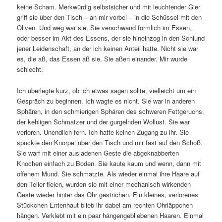
keine Scham. Merkwürdig selbstsicher und mit leuchtender Gier
griff sie über den Tisch – an mir vorbei – in die Schüssel mit den
Oliven. Und weg war sie. Sie verschwand förmlich im Essen,
oder besser im Akt des Essens, der sie hineinzog in den Schlund
jener Leidenschaft, an der ich keinen Anteil hatte. Nicht sie war
es, die aß, das Essen aß sie. Sie aßen einander. Mir wurde
schlecht.
Ich überlegte kurz, ob ich etwas sagen sollte, vielleicht um ein
Gespräch zu beginnen. Ich wagte es nicht. Sie war in anderen
Sphären, in den schmierigen Sphären des schweren Fettgeruchs,
der kehligen Schmatzer und der gurgelnden Wollust. Sie war
verloren. Unendlich fern. Ich hatte keinen Zugang zu ihr. Sie
spuckte den Knorpel über den Tisch und mir fast auf den Schoß.
Sie warf mit einer ausladenen Geste die abgeknabberten
Knochen einfach zu Boden. Sie kaute kaum und wenn, dann mit
offenem Mund. Sie schmatzte. Als wieder einmal ihre Haare auf
den Teller fielen, wurden sie mit einer mechanisch wirkenden
Geste wieder hinter das Ohr gestrichen. Ein kleines, verlorenes
Stückchen Entenhaut blieb ihr dabei am rechten Ohrläppchen
hängen. Verklebt mit ein paar hängengebliebenen Haaren. Einmal