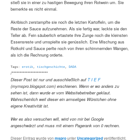
stieß sie in einer zu hastigen Bewegung ihren Rotwein um. Sie
bemerkte es nicht einmal.
Akribisch zerstampfte sie noch die letzten Kartoffeln, um die
Reste der Sauce aufzunehmen. Als sie fertig war, leckte sie den
Teller ab. Fein säuberlich ertastete ihre Zunge noch die kleinsten
Essensreste und umspielte sie genüsslich. Eine Mischung aus
Rotkohl und Sauce perlte noch von ihren schimmernden Wangen,
als ich die Rechnung orderte.
Tags:
erotik
,
tischgeschichte
,
DADA
/***********************
Dieser Post ist nur und ausschließlich auf
T I E F
(mymspro.blogspot.com) erschienen. Wenn er wo anders zu
sehen ist, dann wurde er vom Websitebetreiber geklaut.
Wahrscheinlich weil dieser ein armseliges Würstchen ohne
eigene Kreativität ist.
Wer es also versuchen will, wird von mir bei Google
angeschwärzt und muss mit einem Pagerank von 0 rechnen.
Dieser Eintrag wurde von
mspro
unter
Uncategorized
veröffentlicht.