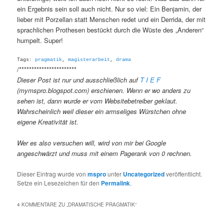
ein Ergebnis sein soll auch nicht. Nur so viel: Ein Benjamin, der
lieber mit Porzellan statt Menschen redet und ein Derrida, der mit
sprachlichen Prothesen bestückt durch die Wüste des „Anderen“
humpelt. Super!
Tags:
pragmatik
,
magisterarbeit
,
drama
/***********************
Dieser Post ist nur und ausschließlich auf
T I E F
(mymspro.blogspot.com) erschienen. Wenn er wo anders zu
sehen ist, dann wurde er vom Websitebetreiber geklaut.
Wahrscheinlich weil dieser ein armseliges Würstchen ohne
eigene Kreativität ist.
Wer es also versuchen will, wird von mir bei Google
angeschwärzt und muss mit einem Pagerank von 0 rechnen.
Dieser Eintrag wurde von
mspro
unter
Uncategorized
veröffentlicht.
Setze ein Lesezeichen für den
Permalink
.
4 KOMMENTARE ZU „
DRAMATISCHE PRAGMATIK
“