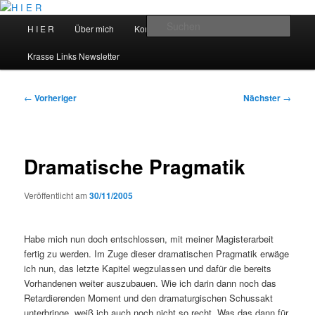
Zum
primären
Hauptmenü
Such
H I E R
Über mich
Kontakt
Talks
Inhalt
springen
H I E R
Krasse Links Newsletter
Beitragsnavigation
←
Vorheriger
Nächster
→
Dramatische Pragmatik
Veröffentlicht am
30/11/2005
Habe mich nun doch entschlossen, mit meiner Magisterarbeit
fertig zu werden. Im Zuge dieser dramatischen Pragmatik erwäge
ich nun, das letzte Kapitel wegzulassen und dafür die bereits
Vorhandenen weiter auszubauen. Wie ich darin dann noch das
Retardierenden Moment und den dramaturgischen Schussakt
unterbringe, weiß ich auch noch nicht so recht. Was das dann für