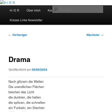
Zum
primären
Hauptmenü
Such
H I E R
Über mich
Kontakt
Talks
Inhalt
springen
H I E R
Krasse Links Newsletter
Beitragsnavigation
←
Vorheriger
Nächster
→
Drama
Veröffentlicht am
09/09/2004
Noch glitzern die Wellen
Die unendlichen Flächen
brechen das Licht
die dunklen, die hellen
die spitzen, die schnellen
ein Funkeln, ein Stechen