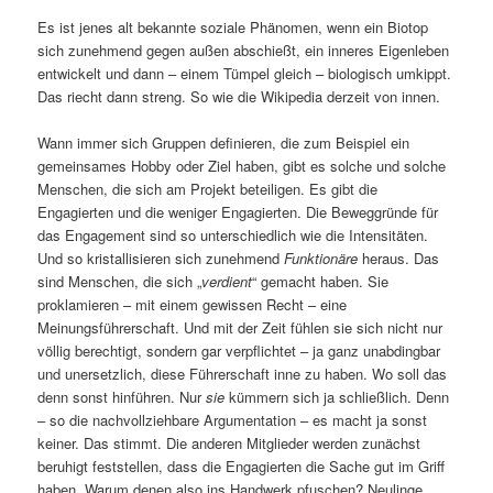
Es ist jenes alt bekannte soziale Phänomen, wenn ein Biotop
sich zunehmend gegen außen abschießt, ein inneres Eigenleben
entwickelt und dann – einem Tümpel gleich – biologisch umkippt.
Das riecht dann streng. So wie die Wikipedia derzeit von innen.
Wann immer sich Gruppen definieren, die zum Beispiel ein
gemeinsames Hobby oder Ziel haben, gibt es solche und solche
Menschen, die sich am Projekt beteiligen. Es gibt die
Engagierten und die weniger Engagierten. Die Beweggründe für
das Engagement sind so unterschiedlich wie die Intensitäten.
Und so kristallisieren sich zunehmend
Funktionäre
heraus. Das
sind Menschen, die sich „
verdient
“ gemacht haben. Sie
proklamieren – mit einem gewissen Recht – eine
Meinungsführerschaft. Und mit der Zeit fühlen sie sich nicht nur
völlig berechtigt, sondern gar verpflichtet – ja ganz unabdingbar
und unersetzlich, diese Führerschaft inne zu haben. Wo soll das
denn sonst hinführen. Nur
sie
kümmern sich ja schließlich. Denn
– so die nachvollziehbare Argumentation – es macht ja sonst
keiner. Das stimmt. Die anderen Mitglieder werden zunächst
beruhigt feststellen, dass die Engagierten die Sache gut im Griff
haben. Warum denen also ins Handwerk pfuschen? Neulinge