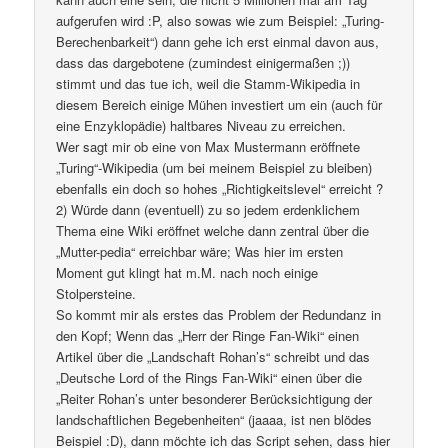
aufgerufen wird :P, also sowas wie zum Beispiel: „Turing-
Berechenbarkeit“) dann gehe ich erst einmal davon aus,
dass das dargebotene (zumindest einigermaßen ;))
stimmt und das tue ich, weil die Stamm-Wikipedia in
diesem Bereich einige Mühen investiert um ein (auch für
eine Enzyklopädie) haltbares Niveau zu erreichen.
Wer sagt mir ob eine von Max Mustermann eröffnete
„Turing“-Wikipedia (um bei meinem Beispiel zu bleiben)
ebenfalls ein doch so hohes „Richtigkeitslevel“ erreicht ?
2) Würde dann (eventuell) zu so jedem erdenklichem
Thema eine Wiki eröffnet welche dann zentral über die
„Mutter-pedia“ erreichbar wäre; Was hier im ersten
Moment gut klingt hat m.M. nach noch einige
Stolpersteine.
So kommt mir als erstes das Problem der Redundanz in
den Kopf; Wenn das „Herr der Ringe Fan-Wiki“ einen
Artikel über die „Landschaft Rohan’s“ schreibt und das
„Deutsche Lord of the Rings Fan-Wiki“ einen über die
„Reiter Rohan’s unter besonderer Berücksichtigung der
landschaftlichen Begebenheiten“ (jaaaa, ist nen blödes
Beispiel :D), dann möchte ich das Script sehen, dass hier