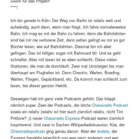
Glück für das Projekt!
****/
Ich bin gerade in Köln. Der Weg von Berlin ist relativ weit und
aufwändig, auch dann, wenn man fliegt. Ich fahre normalerweise
Bahn. Ich mag es mit der Bahn zu fahren, denn die Bahnfahrten
sind bei mir nie verlorene Zeit, denn selten gelingt es mir so gut
Bücher lesen, wie auf Bahnfahrten. Diesmal bin ich aber
geflogen. Das ist billiger, sogar mit Bahncard 50. Und es geht
schneller. Aber mit lesen ist es eben schlecht. Diese vielen
Stationen, die man da durchläuft. Zwei mal Umsteigen bis man
überhaupt am Flughafen ist. Dann Checkin, Warten, Boading,
Warten, Fliegen, Gepäckband, etc. Da kommt man schlecht zum
lesen, bei dieser ganzen Hektik.
Deswegen hab ich ganz viele Podcasts gehört. Das klappt
nämlich super. Zwei der Podcasts, der letzte
Chaosradio Podcast
sowie ein relativ (relativ ist hier auch ziemlich relativ, nicht Tim
Pritlove? ;)) neuer
Chaosradio Express
-Podcast waren ziemlich
inspirierend. Und zwar in Sachen Wikipediadiskussion. Klar, der
Chaosradiopodcast
ging genau darum. Aber der
andere
, der
Express handelte eigentlich von was ganz anderem und war