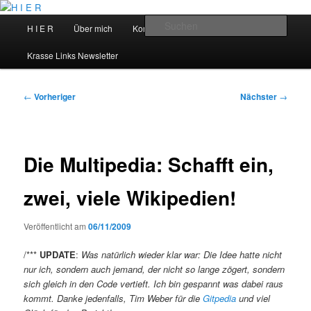
Zum
primären
Hauptmenü
Such
H I E R
Über mich
Kontakt
Talks
Inhalt
springen
H I E R
Krasse Links Newsletter
Beitragsnavigation
←
Vorheriger
Nächster
→
Die Multipedia: Schafft ein,
zwei, viele Wikipedien!
Veröffentlicht am
06/11/2009
/***
UPDATE
:
Was natürlich wieder klar war: Die Idee hatte nicht
nur ich, sondern auch jemand, der nicht so lange zögert, sondern
sich gleich in den Code vertieft. Ich bin gespannt was dabei raus
kommt. Danke jedenfalls, Tim Weber für die
Gitpedia
und viel