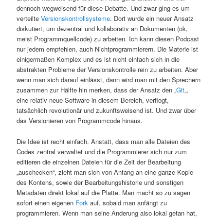
dennoch wegweisend für diese Debatte. Und zwar ging es um
verteilte
Versionskontrollsysteme
. Dort wurde ein neuer Ansatz
diskutiert, um dezentral und kollaborativ an Dokumenten (ok,
meist Programmquellcode) zu arbeiten. Ich kann diesen Podcast
nur jedem empfehlen, auch Nichtprogrammierern. Die Materie ist
einigermaßen Komplex und es ist nicht einfach sich in die
abstrakten Probleme der Versionskontrolle rein zu arbeiten. Aber
wenn man sich darauf einlässt, dann wird man mit den Sprechern
zusammen zur Hälfte hin merken, dass der Ansatz den „
Git
„,
eine relativ neue Software in diesem Bereich, verflogt,
tatsächlich revolutionär und zukunftsweisend ist. Und zwar über
das Versionieren von Programmcode hinaus.
Die Idee ist recht einfach. Anstatt, dass man alle Dateien des
Codes zentral verwaltet und die Programmierer sich nur zum
editieren die einzelnen Dateien für die Zeit der Bearbeitung
„auschecken“, zieht man sich von Anfang an eine ganze Kopie
des Kontens, sowie der Bearbeitungshistorie und sonstigen
Metadaten direkt lokal auf die Platte. Man macht so zu sagen
sofort einen eigenen
Fork
auf, sobald man anfängt zu
programmieren. Wenn man seine Änderung also lokal getan hat,