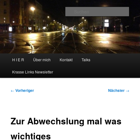
Zum
primären
Such
Inhalt
springen
H I E R
Hauptmenü
H I E R
Über mich
Kontakt
Talks
Krasse Links Newsletter
Beitragsnavigation
←
Vorheriger
Nächster
→
Zur Abwechslung mal was
wichtiges