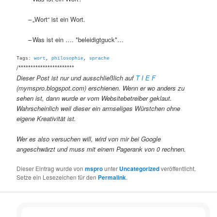
–
„Wort“ ist ein Wort.
–
Was ist ein …. *beleidigtguck*…
Tags:
wort
,
philosophie
,
sprache
/***********************
Dieser Post ist nur und ausschließlich auf
T I E F
(mymspro.blogspot.com) erschienen. Wenn er wo anders zu
sehen ist, dann wurde er vom Websitebetreiber geklaut.
Wahrscheinlich weil dieser ein armseliges Würstchen ohne
eigene Kreativität ist.
Wer es also versuchen will, wird von mir bei Google
angeschwärzt und muss mit einem Pagerank von 0 rechnen.
Dieser Eintrag wurde von
mspro
unter
Uncategorized
veröffentlicht.
Setze ein Lesezeichen für den
Permalink
.