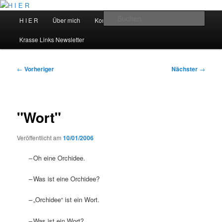
Zum
primären
Hauptmenü
Such
H I E R
Über mich
Kontakt
Talks
Inhalt
springen
H I E R
Krasse Links Newsletter
Beitragsnavigation
←
Vorheriger
Nächster
→
"Wort"
Veröffentlicht am
10/01/2006
–
Oh eine Orchidee.
–
Was ist eine Orchidee?
–
„Orchidee“ ist ein Wort.
–
Was ist ein Wort?