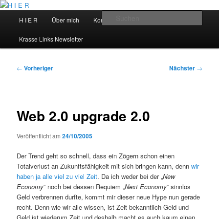
Zum
primären
Hauptmenü
Such
H I E R
Über mich
Kontakt
Talks
Inhalt
springen
H I E R
Krasse Links Newsletter
Beitragsnavigation
←
Vorheriger
Nächster
→
Web 2.0 upgrade 2.0
Veröffentlicht am
24/10/2005
Der Trend geht so schnell, dass ein Zögern schon einen
Totalverlust an Zukunftsfähigkeit mit sich bringen kann, denn
wir
haben ja alle viel zu viel Zeit
. Da ich weder bei der „
New
Economy
“ noch bei dessen Requiem „
Next Economy
“ sinnlos
Geld verbrennen durfte, kommt mir dieser neue Hype nun gerade
recht. Denn wie wir alle wissen, ist Zeit bekanntlich Geld und
Geld ist wiederum Zeit und deshalb macht es auch kaum einen