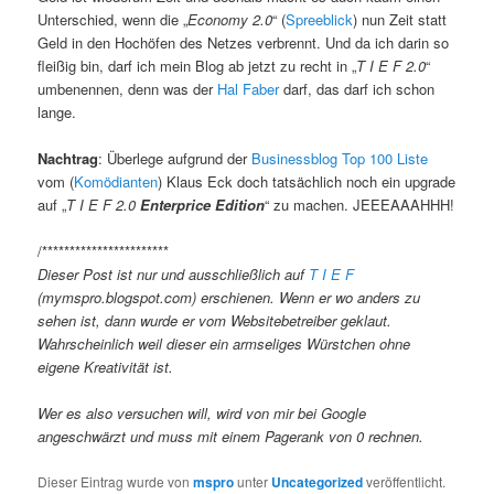
Unterschied, wenn die „
Economy 2.0
“ (
Spreeblick
) nun Zeit statt
Geld in den Hochöfen des Netzes verbrennt. Und da ich darin so
fleißig bin, darf ich mein Blog ab jetzt zu recht in „
T I E F
2.0
“
umbenennen, denn was der
Hal Faber
darf, das darf ich schon
lange.
Nachtrag
: Überlege aufgrund der
Businessblog Top
100 Liste
vom (
Komödianten
) Klaus Eck doch tatsächlich noch ein upgrade
auf „
T I E F 2.0
Enterprice Edition
“ zu machen. JEEEAAAHHH!
/***********************
Dieser Post ist nur und ausschließlich auf
T I E F
(mymspro.blogspot.com) erschienen. Wenn er wo anders zu
sehen ist, dann wurde er vom Websitebetreiber geklaut.
Wahrscheinlich weil dieser ein armseliges Würstchen ohne
eigene Kreativität ist.
Wer es also versuchen will, wird von mir bei Google
angeschwärzt und muss mit einem Pagerank von 0 rechnen.
Dieser Eintrag wurde von
mspro
unter
Uncategorized
veröffentlicht.