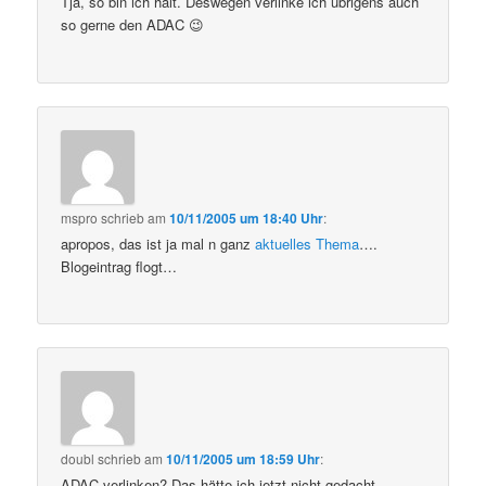
Tja, so bin ich halt. Deswegen verlinke ich übrigens auch
so gerne den ADAC 😉
mspro
schrieb
am
10/11/2005 um 18:40 Uhr
:
apropos, das ist ja mal n ganz
aktuelles Thema
….
Blogeintrag flogt…
doubl
schrieb
am
10/11/2005 um 18:59 Uhr
:
ADAC verlinken? Das hätte ich jetzt nicht gedacht.