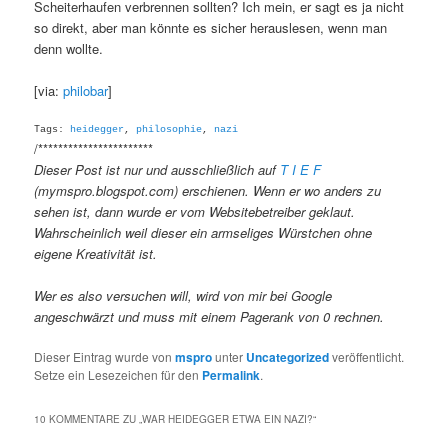
Scheiterhaufen verbrennen sollten? Ich mein, er sagt es ja nicht
so direkt, aber man könnte es sicher herauslesen, wenn man
denn wollte.
[via:
philobar
]
Tags:
heidegger
,
philosophie
,
nazi
/***********************
Dieser Post ist nur und ausschließlich auf
T I E F
(mymspro.blogspot.com) erschienen. Wenn er wo anders zu
sehen ist, dann wurde er vom Websitebetreiber geklaut.
Wahrscheinlich weil dieser ein armseliges Würstchen ohne
eigene Kreativität ist.
Wer es also versuchen will, wird von mir bei Google
angeschwärzt und muss mit einem Pagerank von 0 rechnen.
Dieser Eintrag wurde von
mspro
unter
Uncategorized
veröffentlicht.
Setze ein Lesezeichen für den
Permalink
.
10 KOMMENTARE ZU „
WAR HEIDEGGER ETWA EIN NAZI?
“