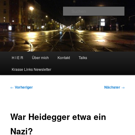
Zum
primären
Such
Inhalt
springen
H I E R
Hauptmenü
H I E R
Über mich
Kontakt
Talks
Krasse Links Newsletter
Beitragsnavigation
←
Vorheriger
Nächster
→
War Heidegger etwa ein
Nazi?