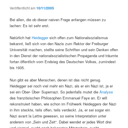
Veröffentlicht am
10/11/2005
Bei allen, die ob dieser naiven Frage anfangen müssen zu
lachen: Es ist sehr erst.
Natürlich hat
Heidegger
sich offen zum Nationalsozialismus
bekannt, ließ sich von den Nazis zum Rektor der Freiburger
Universität machen, stellte seine Schriften und sein Denken offen
in den Dienst der nationalsozialistischen Propaganda und träumte
fortan öffentlich vom Endsieg des Deutschen Volkes, zumindest
bis 1935.
Nun gibt es aber Menschen, denen ist das nicht genug.
Heidegger sei noch viel mehr ein Nazi, als er ein Nazi ist, ja er
sei ein Ober- Über- Supernazi. So jedenfalls mutet die
Analyse
des französischen Philosophen Emmanuel Faye an. Er will
rekonstruiert haben, wie schon im Frühwerk Heideggers der Nazi
in ihm steckte, teils offen, teils verdeckt. Ja, er sei sogar ein
Nazi avant la Lettre gewesen, so seine Interpretation unter
anderem von „Sein und Zeit“. Dabei wendet er jedes Wort drei
und viermal, sucht nach bekannten Mitstreitern, sucht