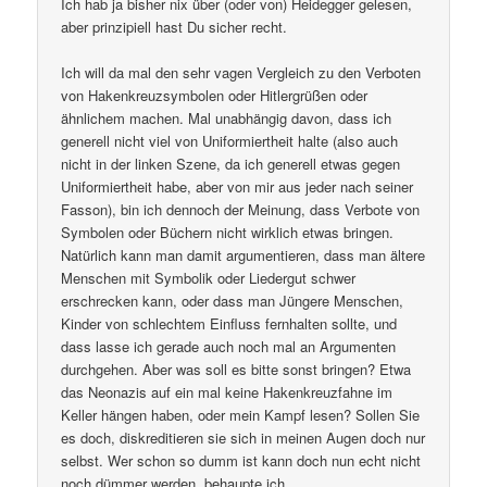
Ich hab ja bisher nix über (oder von) Heidegger gelesen,
aber prinzipiell hast Du sicher recht.
Ich will da mal den sehr vagen Vergleich zu den Verboten
von Hakenkreuzsymbolen oder Hitlergrüßen oder
ähnlichem machen. Mal unabhängig davon, dass ich
generell nicht viel von Uniformiertheit halte (also auch
nicht in der linken Szene, da ich generell etwas gegen
Uniformiertheit habe, aber von mir aus jeder nach seiner
Fasson), bin ich dennoch der Meinung, dass Verbote von
Symbolen oder Büchern nicht wirklich etwas bringen.
Natürlich kann man damit argumentieren, dass man ältere
Menschen mit Symbolik oder Liedergut schwer
erschrecken kann, oder dass man Jüngere Menschen,
Kinder von schlechtem Einfluss fernhalten sollte, und
dass lasse ich gerade auch noch mal an Argumenten
durchgehen. Aber was soll es bitte sonst bringen? Etwa
das Neonazis auf ein mal keine Hakenkreuzfahne im
Keller hängen haben, oder mein Kampf lesen? Sollen Sie
es doch, diskreditieren sie sich in meinen Augen doch nur
selbst. Wer schon so dumm ist kann doch nun echt nicht
noch dümmer werden, behaupte ich.