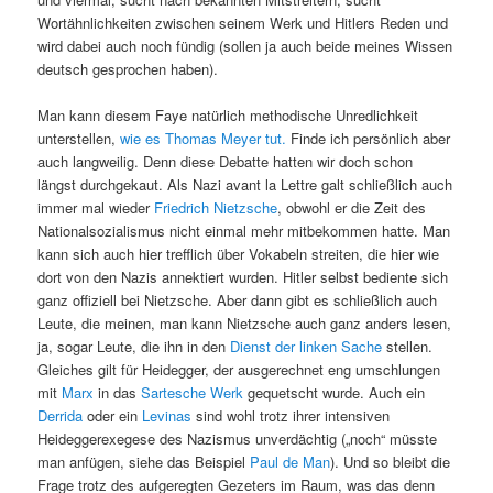
Wortähnlichkeiten zwischen seinem Werk und Hitlers Reden und
wird dabei auch noch fündig (sollen ja auch beide meines Wissen
deutsch gesprochen haben).
Man kann diesem Faye natürlich methodische Unredlichkeit
unterstellen,
wie es Thomas Meyer tut.
Finde ich persönlich aber
auch langweilig. Denn diese Debatte hatten wir doch schon
längst durchgekaut. Als Nazi avant la Lettre galt schließlich auch
immer mal wieder
Friedrich Nietzsche
, obwohl er die Zeit des
Nationalsozialismus nicht einmal mehr mitbekommen hatte. Man
kann sich auch hier trefflich über Vokabeln streiten, die hier wie
dort von den Nazis annektiert wurden. Hitler selbst bediente sich
ganz offiziell bei Nietzsche. Aber dann gibt es schließlich auch
Leute, die meinen, man kann Nietzsche auch ganz anders lesen,
ja, sogar Leute, die ihn in den
Dienst
der
linken
Sache
stellen.
Gleiches gilt für Heidegger, der ausgerechnet eng umschlungen
mit
Marx
in das
Sartesche Werk
gequetscht wurde. Auch ein
Derrida
oder ein
Levinas
sind wohl trotz ihrer intensiven
Heideggerexegese des Nazismus unverdächtig („noch“ müsste
man anfügen, siehe das Beispiel
Paul de Man
). Und so bleibt die
Frage trotz des aufgeregten Gezeters im Raum, was das denn