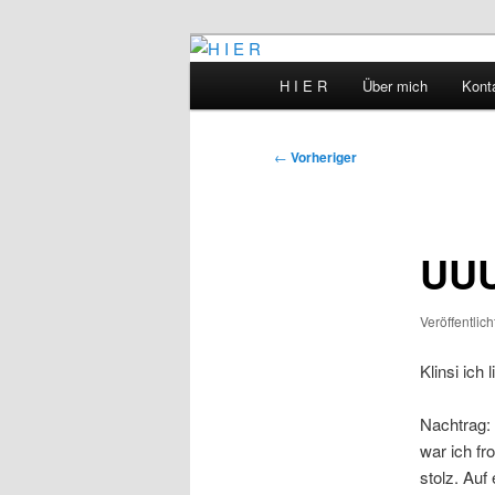
Zum
primären
Hauptmenü
H I E R
Über mich
Kont
Inhalt
H I E R
springen
Beitragsnavigation
←
Vorheriger
UU
Veröffentlic
Klinsi ich 
Nachtrag: 
war ich fr
stolz. Auf