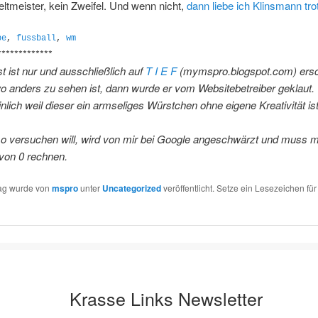
tmeister, kein Zweifel. Und wenn nicht,
dann liebe ich Klinsmann tr
be
,
fussball
,
wm
*************
t ist nur und ausschließlich auf
T I E F
(mymspro.blogspot.com) ersc
 anders zu sehen ist, dann wurde er vom Websitebetreiber geklaut.
lich weil dieser ein armseliges Würstchen ohne eigene Kreativität ist
so versuchen will, wird von mir bei Google angeschwärzt und muss m
von 0 rechnen.
rag wurde von
mspro
unter
Uncategorized
veröffentlicht. Setze ein Lesezeichen fü
Krasse Links Newsletter