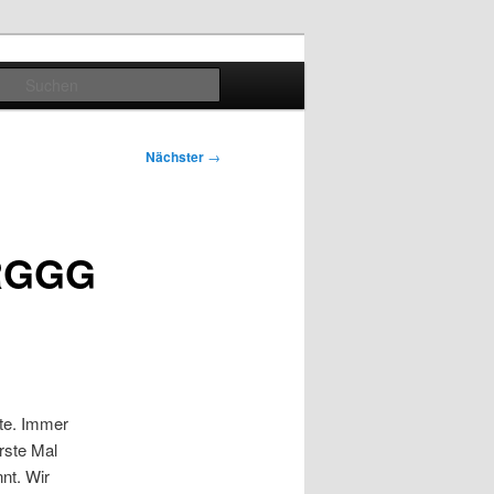
Suchen
Nächster
→
RGGG
rte. Immer
rste Mal
nt. Wir