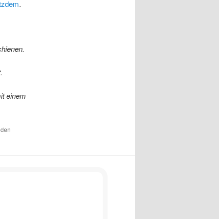
otzdem
.
hienen.
.
it einem
r den