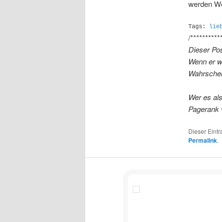
werden Wel
Tags:
lie
/**********
Dieser Pos
Wenn er wo
Wahrschein
Wer es al
Pagerank 
Dieser Eint
Permalink
.