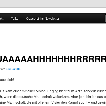
akt
Talks
Krasse Links Newsletter
UAAAAAHHHHHHHRRRR
ht am
30/06/2006
liebe dich!
Da kam einer mit einer Vision. Er ging nicht zum Arzt, sondern kurie
oh, wenn die deutsche Mannschaft weiterkam. Aber jetzt bin ich das e
 eine Mannschaft, die mit offenem Visier den Kampf sucht – und gewin