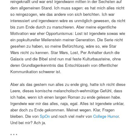
reingeknallt und war erst irgendwann mitten in der Sechsten auf
dem allgemeinen Stand. Ich muss sagen: es hat mich alles nicht
so reingezogen, wie das andere von sich berichten. Ich war
interessiert und irgendwann wäre es unmöglich gewesen, da nicht
bis zum Ende durch zu marschieren. Aber meine eigentliche
Motivation war eher Opportunismus: Lost ist irgendwie sowas wie
ein popkultureller Meilenstein meiner Generation. Die Serie nicht
gesehen zu haben, so meine Befürchtung, wäre so, wie Star
Wars nicht zu kennen. Star Wars, Lost, Per Anhalter durch die
Galaxis und die Bibel sind nun mal feste Kulturbausteine, ohne
deren Grundlagenkenntnis das Entschlüsseln von öffentlicher
Kommunikation schwerer ist.
Aber als das gestern nun alles zu ende ging, hatte ich nicht diese
Leere, dieses komische melancholisch-wehmütige Gefühl, dass
ich habe, wenn ich einen langen Roman zu ende gelesen habe.
Irgendwie war mir das alles, naja, egal. Alles ist irgendwie unklar,
aber doch zu Ende gekommen. Meinet wegen. Klar, Fragen
bleiben. Die von
SpOn
und noch viel mehr von
College Humor
.
Und bei mir? Ach ja.
* * *