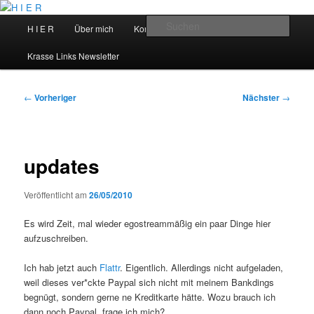
Zum
primären
Hauptmenü
Such
H I E R
Über mich
Kontakt
Talks
Inhalt
springen
H I E R
Krasse Links Newsletter
Beitragsnavigation
←
Vorheriger
Nächster
→
updates
Veröffentlicht am
26/05/2010
Es wird Zeit, mal wieder egostreammäßig ein paar Dinge hier
aufzuschreiben.
Ich hab jetzt auch
Flattr
. Eigentlich. Allerdings nicht aufgeladen,
weil dieses ver*ckte Paypal sich nicht mit meinem Bankdings
begnügt, sondern gerne ne Kreditkarte hätte. Wozu brauch ich
dann noch Paypal, frage ich mich?