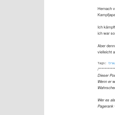
Hernach v
Kampfjapa
Ich kämpf
ich war so
Aber denn
vielleicht
Tags:
tra
/**********
Dieser Pos
Wenn er wo
Wahrschein
Wer es al
Pagerank 