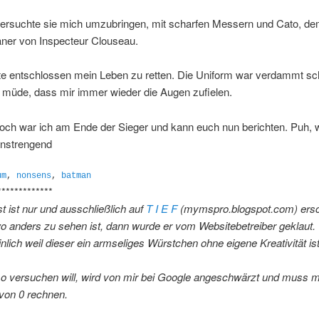
ersuchte sie mich umzubringen, mit scharfen Messern und Cato, d
ner von Inspecteur Clouseau.
te entschlossen mein Leben zu retten. Die Uniform war verdammt s
 müde, dass mir immer wieder die Augen zufielen.
och war ich am Ende der Sieger und kann euch nun berichten. Puh, 
 anstrengend
um
,
nonsens
,
batman
*************
t ist nur und ausschließlich auf
T I E F
(mymspro.blogspot.com) ersc
 anders zu sehen ist, dann wurde er vom Websitebetreiber geklaut.
lich weil dieser ein armseliges Würstchen ohne eigene Kreativität ist
so versuchen will, wird von mir bei Google angeschwärzt und muss m
von 0 rechnen.