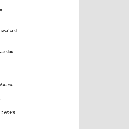
em
chwer und
war das
hienen.
.
it einem