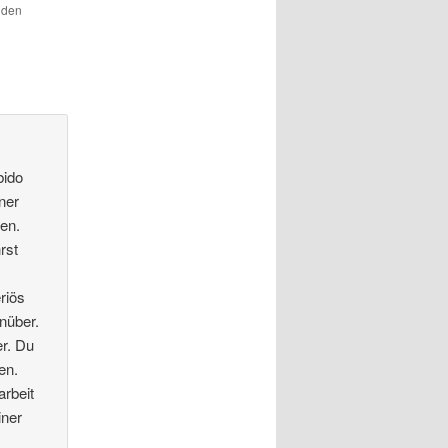
r den
bido
iner
len.
rst
riös
nüber.
r. Du
en.
rbeit
iner