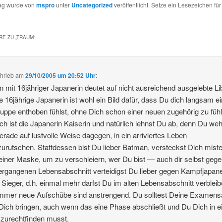
rag wurde von
mspro
unter
Uncategorized
veröffentlicht. Setze ein Lesezeichen fü
E ZU „
TRAUM
“
hrieb
am
29/10/2005 um 20:52 Uhr
:
 mit 16jähriger Japanerin deutet auf nicht ausreichend ausgelebte Li
ie 16jährige Japanerin ist wohl ein Bild dafür, dass Du dich langsam e
ruppe enthoben fühlst, ohne Dich schon einer neuen zugehörig zu füh
ich ist die Japanerin Kaiserin und natürlich lehnst Du ab, denn Du weh
erade auf lustvolle Weise dagegen, in ein arriviertes Leben
zurutschen. Stattdessen bist Du lieber Batman, versteckst Dich miste
 einer Maske, um zu verschleiern, wer Du bist — auch dir selbst gege
rgangenen Lebensabschnitt verteidigst Du lieber gegen Kampfjapane
t Sieger, d.h. einmal mehr darfst Du im alten Lebensabschnitt verbleib
mmer neue Aufschübe sind anstrengend. Du solltest Deine Examensa
 Dich bringen, auch wenn das eine Phase abschließt und Du Dich in e
zurechtfinden musst.