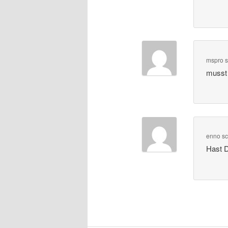
mspro
s
musst 
enno
sc
Hast D