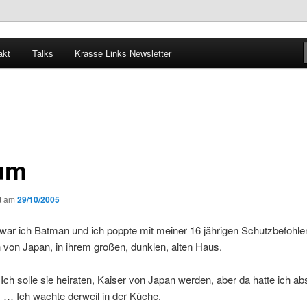
akt
Talks
Krasse Links Newsletter
um
ht am
29/10/2005
war ich Batman und ich poppte mit meiner 16 jährigen Schutzbefohle
 von Japan, in ihrem großen, dunklen, alten Haus.
 Ich solle sie heiraten, Kaiser von Japan werden, aber da hatte ich ab
. … Ich wachte derweil in der Küche.