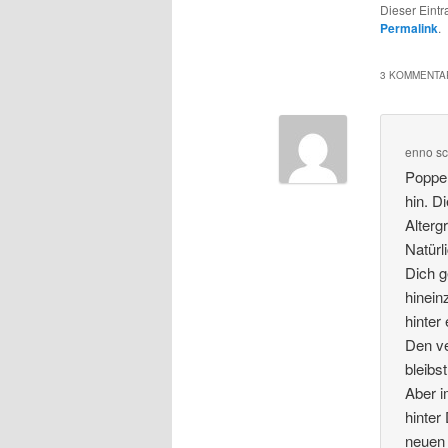
Dieser Eint
Permalink
.
3 KOMMENTAR
enno
sc
Poppen
hin. D
Alterg
Natürl
Dich g
hinein
hinter
Den ve
bleibs
Aber i
hinter
neuen 