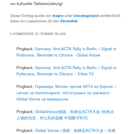
um kulturelle Twittererziehung!
Dieser Eintrag wurde von
mspro
unter
Uncategorized
veröffentlicht.
Setze ein Lesezeichen für den
Permalink
.
6 KOMMENTARE ZU „
TERMINE IM JUNI
“
Pingback:
Germany: Anti-ACTA Rally in Berlin – Signal to
Politicians, Reminder to Citizens · Global Voices
Pingback:
Germany: Anti-ACTA Rally in Berlin – Signal to
Politicians, Reminder to Citizens :: Elites TV
Pingback:
Германија: Митинг против АКТА во Берлин –
сигнал за политичарите, потсетување за граѓаните ·
Global Voices на македонски
Pingback:
GlobalVoices|德国：柏林反ACTA大会–给政治
人物的讯息，对公民的提醒 中国数字时代
Pingback:
Global Voices | 德国：柏林反ACTA大会 – 给政