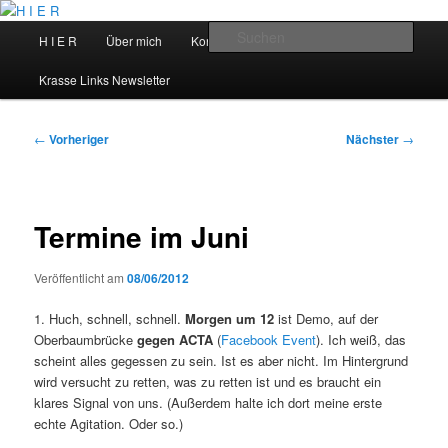
Zum
primären
Hauptmenü
Such
H I E R
Über mich
Kontakt
Talks
Inhalt
springen
H I E R
Krasse Links Newsletter
Beitragsnavigation
←
Vorheriger
Nächster
→
Termine im Juni
Veröffentlicht am
08/06/2012
1. Huch, schnell, schnell.
Morgen um 12
ist Demo, auf der
Oberbaumbrücke
gegen ACTA
(
Facebook Event
). Ich weiß, das
scheint alles gegessen zu sein. Ist es aber nicht. Im Hintergrund
wird versucht zu retten, was zu retten ist und es braucht ein
klares Signal von uns. (Außerdem halte ich dort meine erste
echte Agitation. Oder so.)