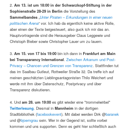
2.
Am 13. ist um 18:00 in der Schwarzkopf-Stiftung in der
Sophienstraße 28-29 in Berlin
die Vorstellung des
Sammelbandes
„
Unter Piraten – Erkundungen in einer neuen
politischen Arena
“ vor. Ich hab da eigentlich keine aktive Rolle,
aber einen der Texte beigesteuert, also guck ich mir das an.
Hauptvortragende sind die Herausgeber Claus Leggewie und
Christoph Bieber sowie Christopher Lauer um zu lauern.
3.
Am 15. von 17 bis 19:00
bin ich dann in
Frankfurt am Main
bei Transparancy International
.
Zwischen Arkanum und Post-
Privacy – Chancen und Grenzen von Transparenz
. Stattfinden tut
das im Saalbau Gutleut, Rottweiler Straße 32. Da treffe ich auf
meinen geschätzten Lieblingsantagonisten Thilo Weichert und
werde mit ihm über Datenschutz, Postprivacy und über
Transparenz diskutieren.
4. Und
am 28. um 19:00
es gibt wieder eine *trommelwirbel*
Twitterlesung
. Diesmal in
Mannheim
in der dortigen
Stadtbibliothek (
facebookevent
). Mit dabei werden Dirk @
baranek
und @
bjoerngrau
sein. Wer in der Gegend ist, sollte vorbei
kommen und uns supporten. Denn es geht hier schließlich auch