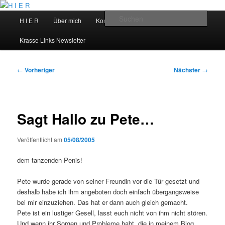
Zum
primären
Hauptmenü
Such
H I E R
Über mich
Kontakt
Talks
Inhalt
springen
H I E R
Krasse Links Newsletter
Beitragsnavigation
←
Vorheriger
Nächster
→
Sagt Hallo zu Pete…
Veröffentlicht am
05/08/2005
dem tanzenden Penis!
Pete wurde gerade von seiner Freundin vor die Tür gesetzt und
deshalb habe ich ihm angeboten doch einfach übergangsweise
bei mir einzuziehen. Das hat er dann auch gleich gemacht.
Pete ist ein lustiger Gesell, lasst euch nicht von ihm nicht stören.
Und wenn ihr Sorgen und Probleme habt, die in meinem Blog