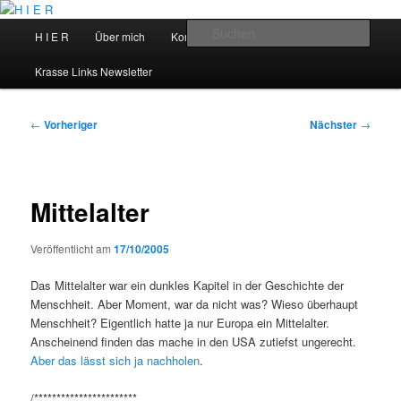
Zum
primären
Hauptmenü
Such
H I E R
Über mich
Kontakt
Talks
Inhalt
springen
H I E R
Krasse Links Newsletter
Beitragsnavigation
←
Vorheriger
Nächster
→
Mittelalter
Veröffentlicht am
17/10/2005
Das Mittelalter war ein dunkles Kapitel in der Geschichte der
Menschheit. Aber Moment, war da nicht was? Wieso überhaupt
Menschheit? Eigentlich hatte ja nur Europa ein Mittelalter.
Anscheinend finden das mache in den USA zutiefst ungerecht.
Aber das lässt sich ja nachholen
.
/***********************