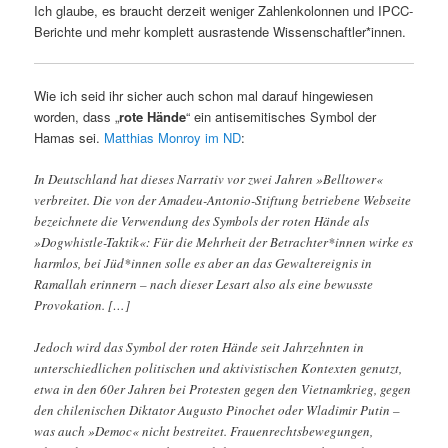
Ich glaube, es braucht derzeit weniger Zahlenkolonnen und IPCC-
Berichte und mehr komplett ausrastende Wissenschaftler*innen.
Wie ich seid ihr sicher auch schon mal darauf hingewiesen
worden, dass „
rote Hände
“ ein antisemitisches Symbol der
Hamas sei.
Matthias Monroy im ND
:
In Deutschland hat dieses Narrativ vor zwei Jahren »Belltower«
verbreitet. Die von der Amadeu-Antonio-Stiftung betriebene Webseite
bezeichnete die Verwendung des Symbols der roten Hände als
»Dogwhistle-Taktik«: Für die Mehrheit der Betrachter*innen wirke es
harmlos, bei Jüd*innen solle es aber an das Gewaltereignis in
Ramallah erinnern – nach dieser Lesart also als eine bewusste
Provokation. […]
Jedoch wird das Symbol der roten Hände seit Jahrzehnten in
unterschiedlichen politischen und aktivistischen Kontexten genutzt,
etwa in den 60er Jahren bei Protesten gegen den Vietnamkrieg, gegen
den chilenischen Diktator Augusto Pinochet oder Wladimir Putin –
was auch »Democ« nicht bestreitet. Frauenrechtsbewegungen,