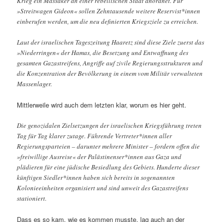
Krieg ein Massaker an einer rebellischen Stadt anordnet. Für
»Streitwagen Gideon« sollen Zehntausende weitere Reservist*innen
einberufen werden, um die neu definierten Kriegsziele zu erreichen.
Laut der israelischen Tageszeitung Haaretz sind diese Ziele zuerst das
»Niederringen« der Hamas, die Besetzung und Entwaffnung des
gesamten Gazastreifens, Angriffe auf zivile Regierungsstrukturen und
die Konzentration der Bevölkerung in einem vom Militär verwalteten
Massenlager.
Mittlerweile wird auch dem letzten klar, worum es hier geht.
Die genozidalen Zielsetzungen der israelischen Kriegsführung treten
Tag für Tag klarer zutage. Führende Vertreter*innen aller
Regierungsparteien – darunter mehrere Minister – fordern offen die
»freiwillige Ausreise« der Palästinenser*innen aus Gaza und
plädieren für eine jüdische Besiedlung des Gebiets. Hunderte dieser
künftigen Siedler*innen haben sich bereits in sogenannten
Kolonieeinheiten organisiert und sind unweit des Gazastreifens
stationiert.
Dass es so kam, wie es kommen musste, lag auch an der