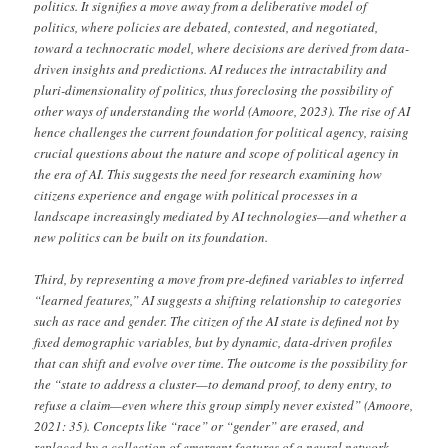
politics. It signifies a move away from a deliberative model of
politics, where policies are debated, contested, and negotiated,
toward a technocratic model, where decisions are derived from data-
driven insights and predictions. AI reduces the intractability and
pluri-dimensionality of politics, thus foreclosing the possibility of
other ways of understanding the world (Amoore, 2023). The rise of AI
hence challenges the current foundation for political agency, raising
crucial questions about the nature and scope of political agency in
the era of AI. This suggests the need for research examining how
citizens experience and engage with political processes in a
landscape increasingly mediated by AI technologies—and whether a
new politics can be built on its foundation.
Third, by representing a move from pre-defined variables to inferred
“learned features,” AI suggests a shifting relationship to categories
such as race and gender. The citizen of the AI state is defined not by
fixed demographic variables, but by dynamic, data-driven profiles
that can shift and evolve over time. The outcome is the possibility for
the “state to address a cluster—to demand proof, to deny entry, to
refuse a claim—even where this group simply never existed” (Amoore,
2021: 35). Concepts like “race” or “gender” are erased, and
replaced by a collection of emergent features of a neural network,