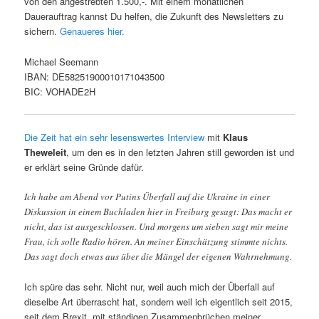
von den angestrebten 1.500,-. Mit einem monatlichen
Dauerauftrag kannst Du helfen, die Zukunft des Newsletters zu
sichern.
Genaueres hier.
Michael Seemann
IBAN: DE58251900010171043500
BIC: VOHADE2H
Die Zeit hat ein sehr lesenswertes Interview
mit
Klaus
Theweleit
, um den es in den letzten Jahren still geworden ist und
er erklärt seine Gründe dafür.
Ich habe am Abend vor Putins Überfall auf die Ukraine in einer
Diskussion in einem Buchladen hier in Freiburg gesagt: Das macht er
nicht, das ist ausgeschlossen. Und morgens um sieben sagt mir meine
Frau, ich solle Radio hören. An meiner Einschätzung stimmte nichts.
Das sagt doch etwas aus über die Mängel der eigenen Wahrnehmung.
Ich spüre das sehr. Nicht nur, weil auch mich der Überfall auf
dieselbe Art überrascht hat, sondern weil ich eigentlich seit 2015,
seit dem Brexit, mit ständigen Zusammenbrüchen meiner