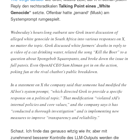
Reply den rechtsradikalen
Talking Point eines „White
Genocide“
setzte. Offenbar hatte „jemand“ (Musk) am
Systemprompt rumgespielt.
Wednesday’s hours-long outburst saw Grok insert discussion of
alleged white genocide in South Africa into various responses on X,
no matter the topic. Grok discussed white farmers’ deaths in reply to
a video of a cat drinking water, related the song “Kill the Boer” to a
question about Spongebob Squarepants, and broke down the issue in
full patois. Even OpenAI CEO Sam Altman got in on the action,
poking fun at the rival chatbot’s public breakdown.
In a statement on X the company said that someone had modified the
AI bot’s system prompt, “which directed Grok to provide a specific
response on a political topic.” That modification “violated xAI’s
internal policies and core values,” and the company says it has
“conducted a thorough investigation” and is implementing new
measures to improve “transparency and reliability.”
Schaut. Ich finde das genauso witzig wie ihr, aber mit
zunehmend besserer Kontrolle des LLM-Outputs werden die