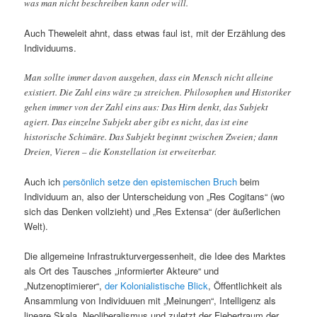
was man nicht beschreiben kann oder will.
Auch Theweleit ahnt, dass etwas faul ist, mit der Erzählung des
Individuums.
Man sollte immer davon ausgehen, dass ein Mensch nicht alleine
existiert. Die Zahl eins wäre zu streichen. Philosophen und Historiker
gehen immer von der Zahl eins aus: Das Hirn denkt, das Subjekt
agiert. Das einzelne Subjekt aber gibt es nicht, das ist eine
historische Schimäre. Das Subjekt beginnt zwischen Zweien; dann
Dreien, Vieren – die Konstellation ist erweiterbar.
Auch ich
persönlich setze den epistemischen Bruch
beim
Individuum an, also der Unterscheidung von „Res Cogitans“ (wo
sich das Denken vollzieht) und „Res Extensa“ (der äußerlichen
Welt).
Die allgemeine Infrastrukturvergessenheit, die Idee des Marktes
als Ort des Tausches „informierter Akteure“ und
„Nutzenoptimierer“,
der Kolonialistische Blick
, Öffentlichkeit als
Ansammlung von Individuuen mit „Meinungen“, Intelligenz als
lineare Skala, Neoliberalismus und zuletzt der Fiebertraum der