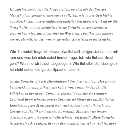
Ich möchte zumindest die Frage stellen, ob sich mit der Spezies
Mensch nicht gerade wieder etwas vollzieht, wie in der Geschichte
von Karski, das unsere Auffassungsmöglichkeit übersteigt. Und ob die
floskelhafte und bescheidwisserische Sprache, in der öffentlich
gesprochen wird, uns nicht eher im Weg steht. Politiker und andere
tun so, als wüssten sie, wovon sie reden. Sie wissen es meist nicht.
Wie Theweleit trage ich diesen Zweifel seit einigen Jahren mit mir
rum und was ich mich dabei immer frage, ist, wie tief der Bruch
geht? Wo sind wir falsch abgebogen? Wie tief sitzt die Ideologie?
Ist nicht schon die ganze Sprache falsch?
Ja, die Sprache, die ich allenthalben höre, fasst es nicht. Das ist wie
bei den Quantenphysikern, die keine Worte mehr finden für die
Fähigkeiten der neuen Computergenerationen, die sie erfinden.
Gottfried Benn schrieb, unsere Sprache sei hinter der tatsächlichen
Entwicklung der Menschheit weit zurück. Auch deshalb wirkt das
Gerede von Politikern heute so formelhaft. Man hört sie immer
dasselbe sagen, als seien wir alle schwer von Begriff. Diese Sprache
ist auch eine Art Panzer, der vor dem schützt, was schon real ist, aber