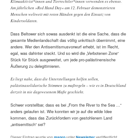
Klimaaktivist*innen und Tierrechtler*innen verwenden es ebenso.
Am jährlichen »Red Hand Day« am 12. Februar demonstrieren
Menschen weltweit mit roten Händen gegen den Einsatz von
Kindersoldaten.
Dass Beltower sich sowas ausdenkt ist die eine Sache, dass die
gesamte Medienlandschaft das völlig unkritisch übernimmt, eine
andere. Wer den Antisemitismusvorwurf erhebt, ist im Recht,
egal, was dahinter steckt. Und so wird die „Verbotenen Zone“
Stück für Stück ausgeweitet, um jede pro-palästinensische
Äußerung zu delegitimieren.
Es liegt nahe, dass die Unterstellungen helfen sollen,
palästinasolidarische Stimmen zu maßregeln – wie es in Deutschland
derzeit in nie dagewesenem Maße geschieht.
Schwer vorstellbar, dass es bei „From the River to the Sea …“
anders gelaufen ist. Wie konnten wir je auf die wilde Idee
kommen, dass das Zurückfordern von gestohlenem Land
„antisemitisch“ sei?
Dieser Eintrag wurde von
mspro
unter
Newsletter
veröffentlicht.