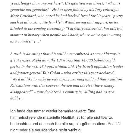
years, longer than anyone here”. His question was direct: “When is
genocide not genocide?” He has been joined by his Tory colleague
Mark Pritchard, who noted he had backed Israel for 20 years “pretty
much at all costs, quite frankly”. Withdrawing that support, he too
alluded to the coming reckoning: “I’m really concerned that this is a
moment in history when people look back, where we’ve got it wrong
as a country.” […]
A truth is dawning: that this will be remembered as one of history’s
great crimes. Right now, the UN warns that 14,000 babies could
perish in the next 48 hours without aid. The Israeli opposition leader
and former general Yair Golan – who earlier this year declared,
“We’d all like to wake up one spring morning and find that 7 million
Palestinians who live between the sea and the river have simply
disappeared” – now declares his country is “killing babies as a
hobby”.
Ich finde das immer wieder bemerkenswert: Eine
himmelschreiende materielle Realität ist für alle sichtbar zu
beobachten und dennoch tun alle so, als gäbe es diese Realität
nicht oder sie sei irgendwie nicht wichtig.