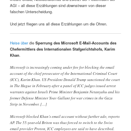
AGI – all diese Erzählungen sind
downstream
von dieser
falschen Unterscheidung.
Und jetzt fliegen uns all diese Erzählungen um die Ohren.
Heise über
die
Sperrung des Microsoft E-Mail-Accounts des
Chefermittlers des Internationalen Stafgerichtshofs, Karim
Khan
.
Microsoft is increasingly coming under fire for blocking the email
account of the chief prosecutor of the International Criminal Court
(ICC), Karim Khan. US President Donald Trump sanctioned the court
in The Hague in February after a panel of ICC judges issued arrest
warrants against Israeli Prime Minister Benjamin Netanyahu and his
former Defense Minister Yoav Gallant for war crimes in the Gaza
Strip in November. […]
Microsoft blocked Khan’s email account without further ado, reports
AP. The 55-year-old Briton was thus forced to switch to the Swiss
email provider Proton, ICC employees are said to have described.