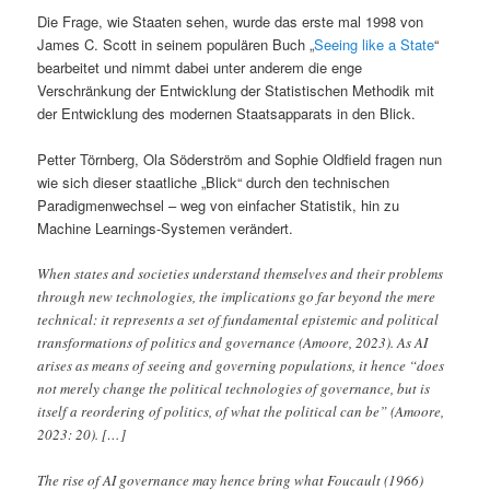
Die Frage, wie Staaten sehen, wurde das erste mal 1998 von
James C. Scott in seinem populären Buch „
Seeing like a State
“
bearbeitet und nimmt dabei unter anderem die enge
Verschränkung der Entwicklung der Statistischen Methodik mit
der Entwicklung des modernen Staatsapparats in den Blick.
Petter Törnberg, Ola Söderström and Sophie Oldfield fragen nun
wie sich dieser staatliche „Blick“ durch den technischen
Paradigmenwechsel – weg von einfacher Statistik, hin zu
Machine Learnings-Systemen verändert.
When states and societies understand themselves and their problems
through new technologies, the implications go far beyond the mere
technical: it represents a set of fundamental epistemic and political
transformations of politics and governance (Amoore, 2023). As AI
arises as means of seeing and governing populations, it hence “does
not merely change the political technologies of governance, but is
itself a reordering of politics, of what the political can be” (Amoore,
2023: 20). […]
The rise of AI governance may hence bring what Foucault (1966)