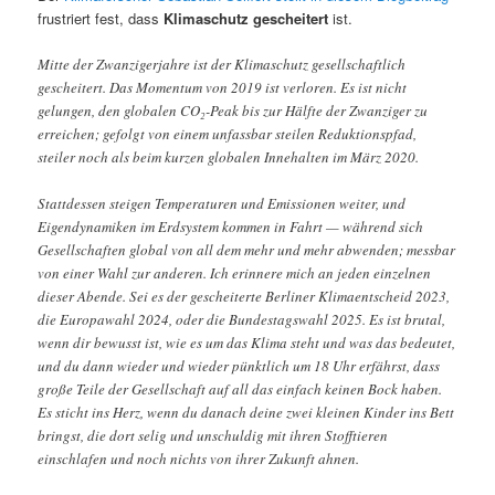
frustriert fest, dass
Klimaschutz gescheitert
ist.
Mitte der Zwanzigerjahre ist der Klimaschutz gesellschaftlich
gescheitert. Das Momentum von 2019 ist verloren. Es ist nicht
gelungen, den globalen CO₂-Peak bis zur Hälfte der Zwanziger zu
erreichen; gefolgt von einem unfassbar steilen Reduktionspfad,
steiler noch als beim kurzen globalen Innehalten im März 2020.
Stattdessen steigen Temperaturen und Emissionen weiter, und
Eigendynamiken im Erdsystem kommen in Fahrt — während sich
Gesellschaften global von all dem mehr und mehr abwenden; messbar
von einer Wahl zur anderen. Ich erinnere mich an jeden einzelnen
dieser Abende. Sei es der gescheiterte Berliner Klimaentscheid 2023,
die Europawahl 2024, oder die Bundestagswahl 2025. Es ist brutal,
wenn dir bewusst ist, wie es um das Klima steht und was das bedeutet,
und du dann wieder und wieder pünktlich um 18 Uhr erfährst, dass
große Teile der Gesellschaft auf all das einfach keinen Bock haben.
Es sticht ins Herz, wenn du danach deine zwei kleinen Kinder ins Bett
bringst, die dort selig und unschuldig mit ihren Stofftieren
einschlafen und noch nichts von ihrer Zukunft ahnen.