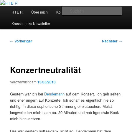
Zum
primären
Hauptmenü
Such
H I E R
Über mich
Kontakt
Talks
Inhalt
springen
H I E R
Krasse Links Newsletter
Beitragsnavigation
←
Vorheriger
Nächster
→
Konzertneutralität
Veröffentlicht am
13/05/2010
Gestern war ich bei
Dendemann
auf dem Konzert. Ich geh selten
und eher ungern auf Konzerte. Ich schaff es eigentlich nie so
richtig, in diese euphorische Stimmung einzutauchen. Meist
langweile ich mich nach ca. 30 Minuten und hab irgendwie Bock
mich hinzusetzen.
Das war gestern gottseidank nicht so. Dendemann hat dem