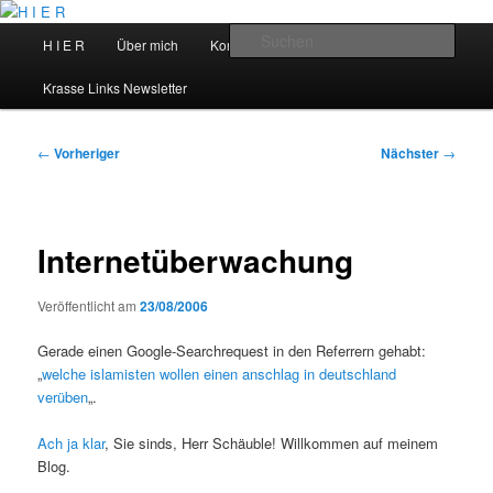
Zum
primären
Hauptmenü
Such
H I E R
Über mich
Kontakt
Talks
Inhalt
springen
H I E R
Krasse Links Newsletter
Beitragsnavigation
←
Vorheriger
Nächster
→
Internetüberwachung
Veröffentlicht am
23/08/2006
Gerade einen Google-Searchrequest in den Referrern gehabt:
„
welche islamisten wollen einen anschlag in deutschland
verüben
„.
Ach ja klar
, Sie sinds, Herr Schäuble! Willkommen auf meinem
Blog.